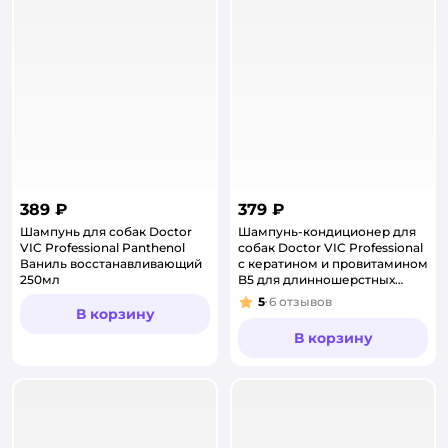
389 ₽
379 ₽
Шампунь для собак Doctor
Шампунь-кондиционер для
VIC Professional Panthenol
собак Doctor VIC Professional
Ваниль восстанавливающий
с кератином и провитамином
250мл
B5 для длинношерстных
250мл
5
6
отзывов
Рейтинг:
В корзину
В корзину