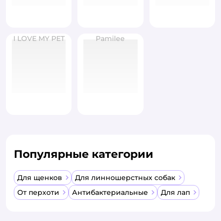
I LOVE MY PET
Pamilee
Популярные категории
Для щенков
Для линношерстных собак
От перхоти
Антибактериальные
Для лап