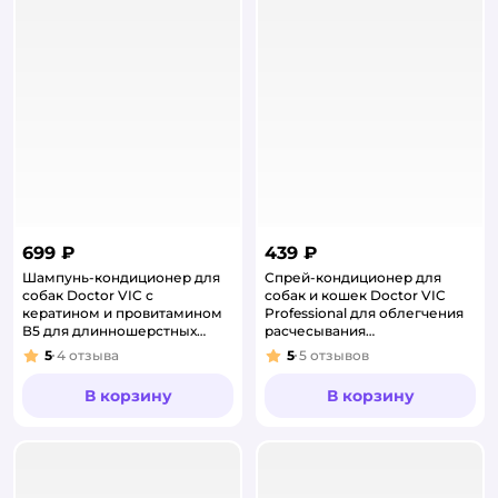
699 ₽
439 ₽
Шампунь-кондиционер для
Спрей-кондиционер для
собак Doctor VIC с
собак и кошек Doctor VIC
кератином и провитамином
Professional для облегчения
В5 для длинношерстных
расчесывания
500мл
длинношерстных собак и
5
4
отзыва
5
5
отзывов
Рейтинг:
Рейтинг:
кошек 200мл
В корзину
В корзину