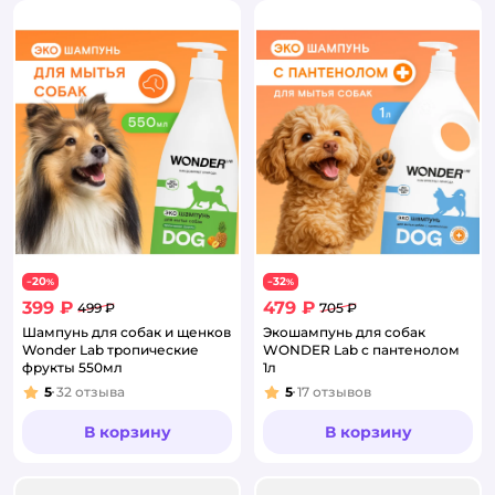
20
32
−
%
−
%
399 ₽
479 ₽
499 ₽
705 ₽
Шампунь для собак и щенков
Экошампунь для собак
Wonder Lab тропические
WONDER Lab с пантенолом
фрукты 550мл
1л
5
32
отзыва
5
17
отзывов
Рейтинг:
Рейтинг:
В корзину
В корзину