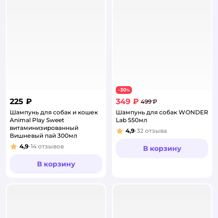
30
−
%
225 ₽
349 ₽
499 ₽
Шампунь для собак и кошек
Шампунь для собак WONDER
Animal Play Sweet
Lab 550мл
витаминизированный
4,9
32
отзыва
Рейтинг:
Вишневый пай 300мл
4,9
14
отзывов
В корзину
Рейтинг:
В корзину