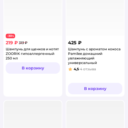
30
−
%
219 ₽
425 ₽
313 ₽
Шампунь для щенков и котят
Шампунь с ароматом кокоса
ZOORIK гипоаллергенный
Pamilee домашний
250 мл
увлажняющий
универсальный
В корзину
4,5
4
отзыва
Рейтинг:
В корзину