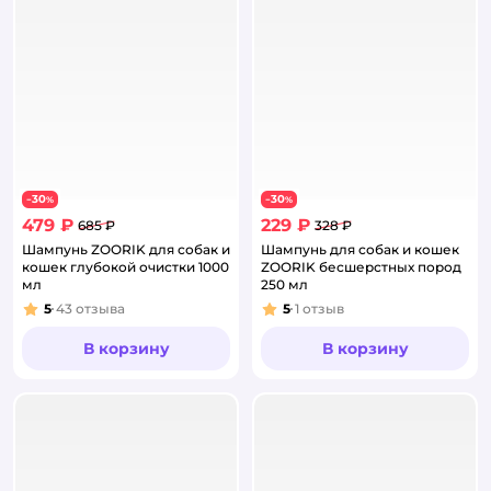
30
30
−
%
−
%
479 ₽
229 ₽
685 ₽
328 ₽
Шампунь ZOORIK для собак и
Шампунь для собак и кошек
кошек глубокой очистки 1000
ZOORIK бесшерстных пород
мл
250 мл
5
43
отзыва
5
1
отзыв
Рейтинг:
Рейтинг:
В корзину
В корзину