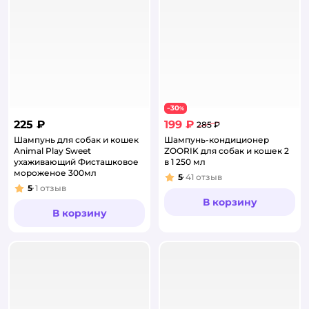
30
−
%
225 ₽
199 ₽
285 ₽
Шампунь для собак и кошек
Шампунь-кондиционер
Animal Play Sweet
ZOORIK для собак и кошек 2
ухаживающий Фисташковое
в 1 250 мл
мороженое 300мл
5
41
отзыв
Рейтинг:
5
1
отзыв
Рейтинг:
В корзину
В корзину