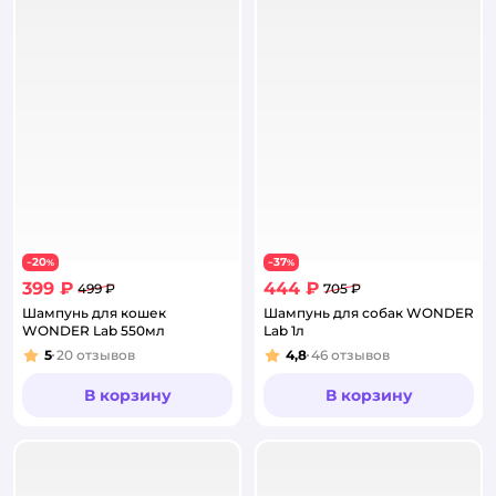
20
37
−
%
−
%
399 ₽
444 ₽
499 ₽
705 ₽
Шампунь для кошек
Шампунь для собак WONDER
WONDER Lab 550мл
Lab 1л
5
20
отзывов
4,8
46
отзывов
Рейтинг:
Рейтинг:
В корзину
В корзину