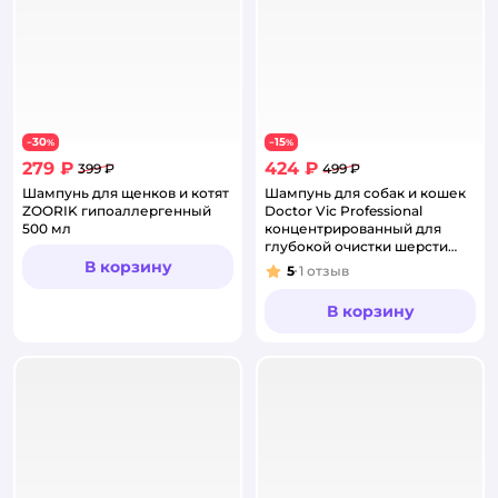
30
15
−
%
−
%
279 ₽
424 ₽
399 ₽
499 ₽
Шампунь для щенков и котят
Шампунь для собак и кошек
ZOORIK гипоаллергенный
Doctor Vic Professional
500 мл
концентрированный для
глубокой очистки шерсти
250мл
В корзину
5
1
отзыв
Рейтинг:
В корзину