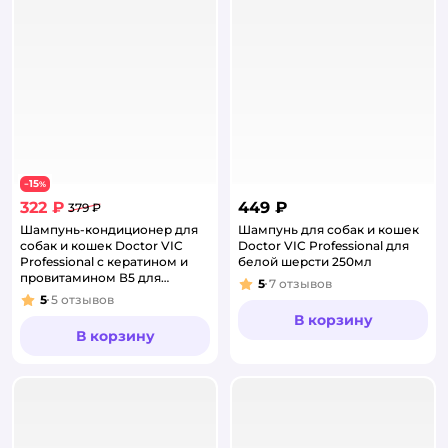
15
−
%
322 ₽
449 ₽
379 ₽
Шампунь-кондиционер для
Шампунь для собак и кошек
собак и кошек Doctor VIC
Doctor VIC Professional для
Professional с кератином и
белой шерсти 250мл
провитамином В5 для
5
7
отзывов
Рейтинг:
бесшерстных пород 250мл
5
5
отзывов
Рейтинг:
В корзину
В корзину