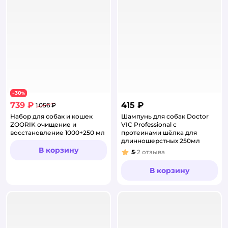
30
−
%
739 ₽
415 ₽
1 056 ₽
Набор для собак и кошек
Шампунь для собак Doctor
ZOORIK очищение и
VIC Professional с
восстановление 1000+250 мл
протеинами шёлка для
длинношерстных 250мл
В корзину
5
2
отзыва
Рейтинг:
В корзину