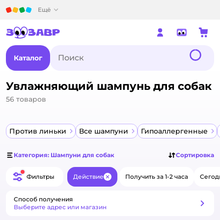
Детский мир
Ещё
Каталог
Увлажняющий шампунь для собак
56
товаров
Против линьки
Все шампуни
Гипоаллергенные
Категория: Шампуни для собак
Сортировка
Фильтры
Действие
Получить за 1-2 часа
Сегод
Закрыть
Способ получения
Способ получения
Выберите адрес или магазин