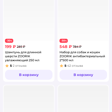
30
30
−
%
−
%
199 ₽
548 ₽
285 ₽
784 ₽
Шампунь для длинной
Набор для собак и кошек
шерсти ZOORIK
ZOORIK антибактериальный
увлажняющий 250 мл
2*500 мл
5
2
отзыва
5
42
отзыва
Рейтинг:
Рейтинг:
В корзину
В корзину