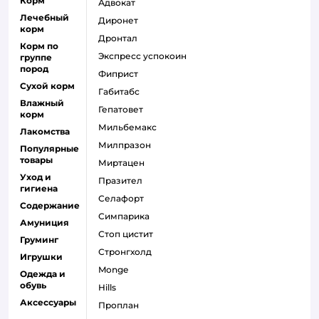
Корм
адвокат
Лечебный
диронет
корм
дронтал
Корм по
экспресс успокоин
группе
пород
фиприст
Сухой корм
габитабс
Влажный
гепатовет
корм
мильбемакс
Лакомства
милпразон
Популярные
товары
миртацен
Уход и
празител
гигиена
селафорт
Содержание
симпарика
Амуниция
стоп цистит
Груминг
стронгхолд
Игрушки
monge
Одежда и
обувь
hills
Аксессуары
проплан