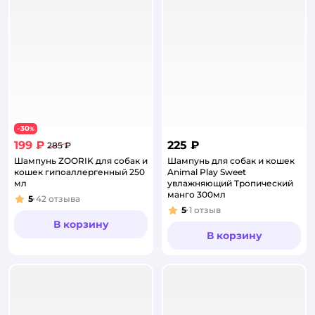
30
−
%
199 ₽
225 ₽
285 ₽
Шампунь ZOORIK для собак и
Шампунь для собак и кошек
кошек гипоаллергенный 250
Animal Play Sweet
мл
увлажняющий Тропический
манго 300мл
5
42
отзыва
Рейтинг:
5
1
отзыв
Рейтинг:
В корзину
В корзину