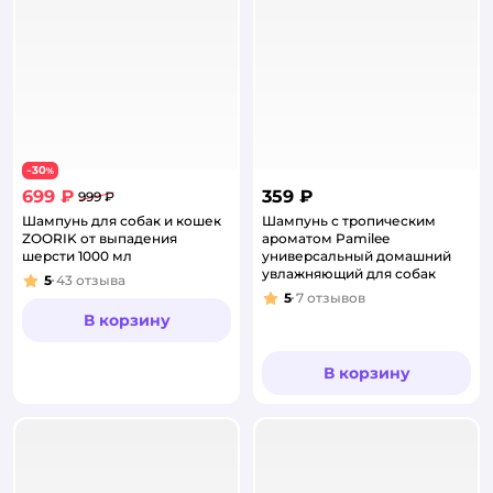
30
−
%
699 ₽
359 ₽
999 ₽
Шампунь для собак и кошек
Шампунь с тропическим
ZOORIK от выпадения
ароматом Pamilee
шерсти 1000 мл
универсальный домашний
увлажняющий для собак
5
43
отзыва
Рейтинг:
5
7
отзывов
Рейтинг:
В корзину
В корзину