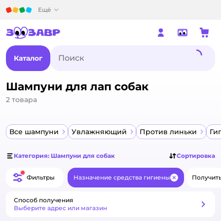
Детский мир
Ещё
Каталог
Шампуни для лап собак
2
товара
Все шампуни
Увлажняющий
Против линьки
Ги
Категория: Шампуни для собак
Сортировка
Фильтры
Назначение средства гигиены
Получить 
Закрыть
Способ получения
Способ получения
Выберите адрес или магазин