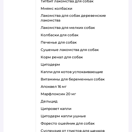
титбит лакомства для собак
мнямс колбаски
лакомства для собак деревенские
лакомства
лакомства для мелких собак
колбаски для собак
печенье для собак
сушеные лакомства для собак
корм ренал для собак
цитодерм
капли для котов успокаивающие
витамины для беременных собак
апоквел 16 мг
марфлоксин 20 мг
дельцид
ципровет капли
цитодерм капли ушные
форесто ошейник для собак
суспензия от глистов для щенков