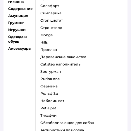
гигиена
селафорт
Содержание
симпарика
Амуниция
стоп цистит
Груминг
стронгхолд
Игрушки
monge
Одежда и
обувь
hills
Аксессуары
проплан
деревенские лакомства
cat step наполнитель
зоогурман
purina one
фармина
рольф 3д
неболин вет
pet a pet
тиксфли
обезболивающее для собак
антибиотики для собак