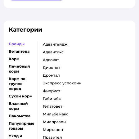
Категории
Бренды
адвантейдж
Ветаптека
адвантикс
Корм
адвокат
Лечебный
диронет
корм
дронтал
Корм по
экспресс успокоин
группе
пород
фиприст
Сухой корм
габитабс
Влажный
гепатовет
корм
мильбемакс
Лакомства
милпразон
Популярные
товары
миртацен
Уход и
празител