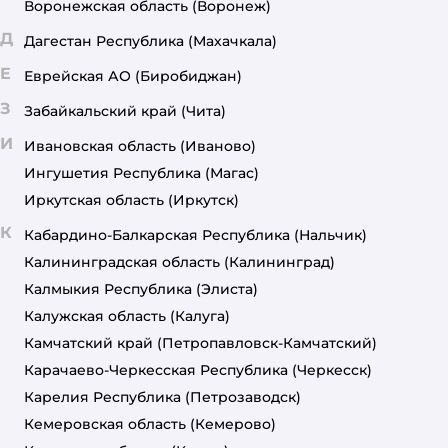
Воронежская область
(Воронеж)
Д
Дагестан Республика
(Махачкала)
Е
Еврейская АО
(Биробиджан)
З
Забайкальский край
(Чита)
И
Ивановская область
(Иваново)
Ингушетия Республика
(Магас)
Иркутская область
(Иркутск)
К
Кабардино-Балкарская Республика
(Нальчик)
Калининградская область
(Калининград)
Калмыкия Республика
(Элиста)
Калужская область
(Калуга)
Камчатский край
(Петропавловск-Камчатский)
Карачаево-Черкесская Республика
(Черкесск)
Карелия Республика
(Петрозаводск)
Кемеровская область
(Кемерово)