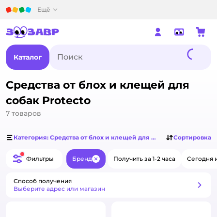
Детский мир
Ещё
Каталог
Средства от блох и клещей для
собак Protecto
7
товаров
Категория: Средства от блох и клещей для собак
Сортировка
Фильтры
Бренд
Получить за 1-2 часа
Сегодня 
Закрыть
Способ получения
Способ получения
Выберите адрес или магазин