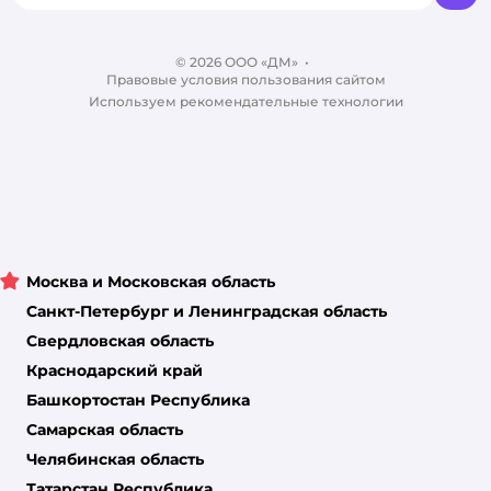
Бренды
Обратная связь
Одежда для собак
Контакты
Отзывы
Карта сайта
Ветаптека
© 2026 ООО «ДМ»
Блог
•
Правовые условия пользования сайтом
Магазины сети
Используем рекомендательные технологии
Москва и Московская область
Санкт-Петербург и Ленинградская область
Свердловская область
Краснодарский край
Башкортостан Республика
Самарская область
Челябинская область
Татарстан Республика