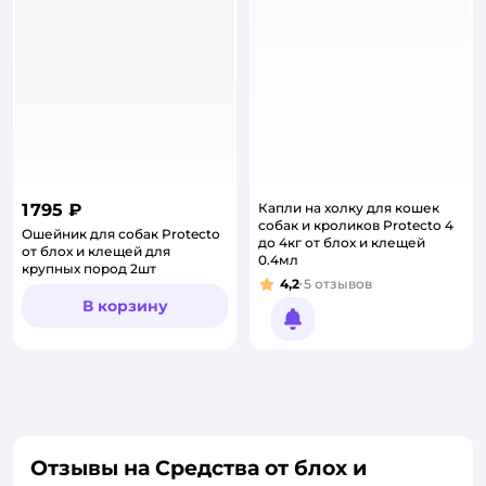
1 795 ₽
Капли на холку для кошек
собак и кроликов Protecto 4
Ошейник для собак Protecto
до 4кг от блох и клещей
от блох и клещей для
0.4мл
крупных пород 2шт
4,2
5
отзывов
Рейтинг:
В корзину
Уведомить о появлении
Отзывы на Средства от блох и