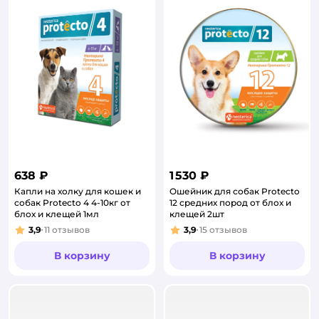
638 ₽
1 530 ₽
Капли на холку для кошек и
Ошейник для собак Protecto
собак Protecto 4 4-10кг от
12 средних пород от блох и
блох и клещей 1мл
клещей 2шт
3,9
11
отзывов
3,9
15
отзывов
Рейтинг:
Рейтинг:
В корзину
В корзину