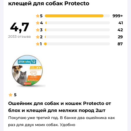
клещей для собак Protecto
5
999+
4,7
4
41
3
42
2033 отзыва
2
29
1
87
5
Ошейник для собак и кошек Protecto от
блох и клещей для мелких пород 2шт
Покупаю уже третий год. В банке два ошейника как
раз для двух моих собак. Удобно