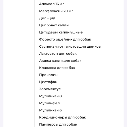
апоквел 16 мг
марфлоксин 20 мг
дельцид
ципровет капли
цитодерм капли ушные
форесто ошейник для собак
суспензия от глистов для щенков
лактостоп для собак
атакса капли для собак
кладакса для собак
проколин
цистофан
зоосмектус
мультикан 8
мультифел
мультикан 6
кондиционеры для собак
памперсы для собак