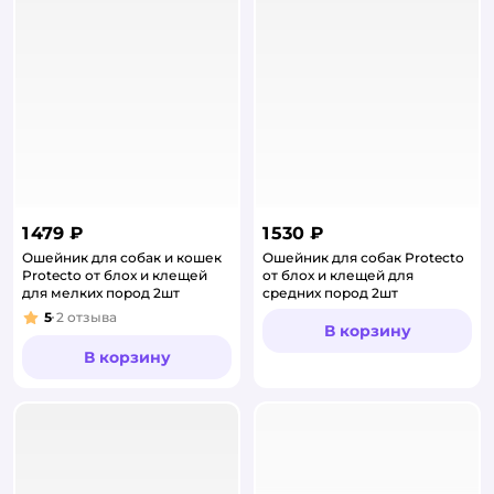
1 479 ₽
1 530 ₽
Ошейник для собак и кошек
Ошейник для собак Protecto
Protecto от блох и клещей
от блох и клещей для
для мелких пород 2шт
средних пород 2шт
5
2
отзыва
Рейтинг:
В корзину
В корзину