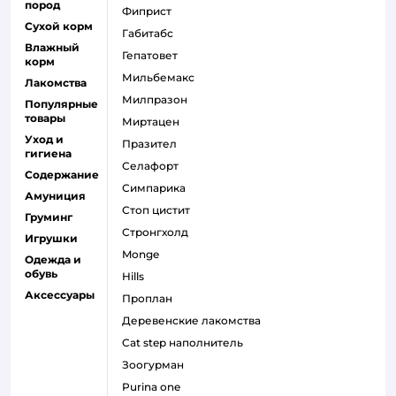
пород
фиприст
Сухой корм
габитабс
Влажный
гепатовет
корм
мильбемакс
Лакомства
милпразон
Популярные
товары
миртацен
Уход и
празител
гигиена
селафорт
Содержание
симпарика
Амуниция
стоп цистит
Груминг
стронгхолд
Игрушки
monge
Одежда и
обувь
hills
Аксессуары
проплан
деревенские лакомства
cat step наполнитель
зоогурман
purina one