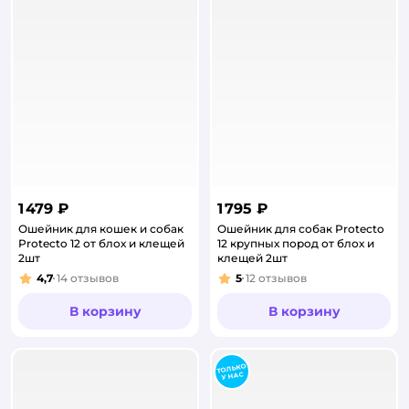
1 479 ₽
1 795 ₽
Ошейник для кошек и собак
Ошейник для собак Protecto
Protecto 12 от блох и клещей
12 крупных пород от блох и
2шт
клещей 2шт
4,7
14
отзывов
5
12
отзывов
Рейтинг:
Рейтинг:
В корзину
В корзину