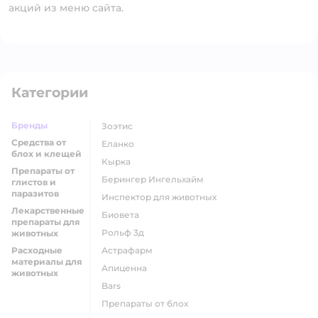
акций из меню сайта.
Категории
Бренды
Зоэтис
Средства от
Еланко
блох и клещей
Кырка
Препараты от
Берингер Ингельхайм
глистов и
паразитов
Инспектор для животных
Лекарственные
Биовета
препараты для
Рольф 3д
животных
Расходные
Астрафарм
материалы для
Апиценна
животных
Bars
Препараты от блох