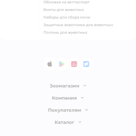
Обложка на ветпаспорт
Бинты для животных
Наборы для сбора мочи
Защитные воротники для животных
Попоны для животных
App Store
Google Play
AppGallery
RuStore
Зоомагазин
Лицензия
Компания
Как сделать заказ
О компании
Покупателям
Доставка и оплата
Раскрытие информации
Бонусные карты
Каталог
Обмен и возврат товара
Инвесторам
Электронные подарочные сертификаты
Правила продажи
Товары для кошек
Пресс-центр