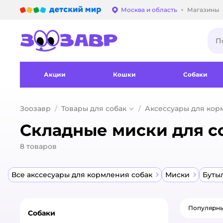
Детский мир
Москва и область
Магазины
Выбор адреса достав
Акции
Кошки
Собаки
Зоозавр
Товары для собак
Аксессуары для кор
Складные миски для с
8
товаров
Все акссесуары для кормления собак
Миски
Буты
Популярн
Собаки