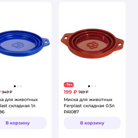
74
−
%
₽
199 ₽
949 ₽
769 ₽
ка для животных
Миска для животных
last складная 1л
Ferplast складная 0.5л
86
PA1087
В корзину
В корзину