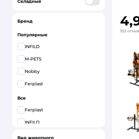
Складные
4,
Бренд
352 отзы
Популярные
INFILD
M-PETS
Nobby
Ferplast
Все
Ferplast
INFILD
M-PETS
Вид животного