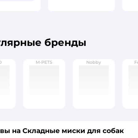
улярные бренды
D
M-PETS
Nobby
F
вы на Складные миски для собак