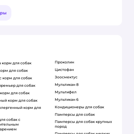
ары
проколин
ca корм для собак
цистофан
 корм для собак
зоосмектус
с корм для собак
мультикан 8
 премьер для собак
мультифел
 корм для собак
мультикан 6
бный корм для собак
кондиционеры для собак
памперсы для собак
памперсы для собак крупных
вительным
пород
арением
памперсы для собак мелких