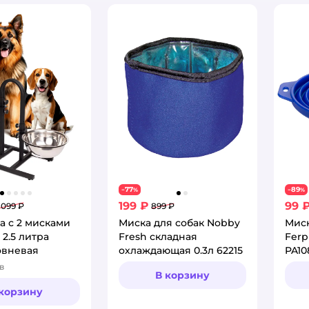
77
89
−
%
−
%
199 ₽
99 
 099 ₽
899 ₽
а с 2 мисками
Миска для собак Nobby
Мис
 2.5 литра
Fresh складная
Ferp
овневая
охлаждающая 0.3л 62215
PA10
в
:
В корзину
 корзину