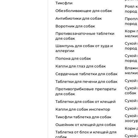
тиксфли
роял канин для собак мелких
обезболивающее для собак
пород
антибиотики для собак
проплан для собак мелких
пород
воротник для собак
корм грандорф для собак
противозачаточные таблетки
мелки
для собак
сухой корм для собак крупных
шампунь для собак от зуда и
пород
аллергии
сухой корм для собак средних
попона для собак
пород
капли для глаз для собак
влажный корм для собак
мелки
сердечные таблетки для собак
сухой
таблетки для печени для собак
сухой корм роял канин для
противогрибковые препараты
собак
для собак
сухо
таблетки для собак от клещей
сухой
капли для собак инспектор
сухой корм для собак
тиксфли таблетка для собак
зоогу
ошейник от клещей для собак
корм 
таблетка от блох и клещей для
сухой корм для собак
собак