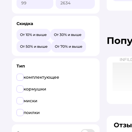
Скидка
От 10% и выше
От 30% и выше
Поп
От 50% и выше
От 70% и выше
INFIL
Тип
комплектующее
кормушки
миски
поилки
Отзы