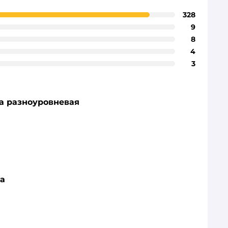
328
9
8
4
3
ра разноуровневая
ра