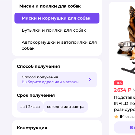
Миски и поилки для собак
Миски и кормушки для собак
Бутылки и поилки для собак
Автокормушки и автопоилки для
собак
Способ получения
Способ получения
Способ получения
Выберите адрес или магазин
15
−
%
2 634 ₽
3
Срок получения
Подставк
INFILD по
за 1-2 часа
сегодня или завтра
разноур
5
1
отзы
Рейтинг
В
Конструкция