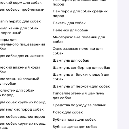
ический корм для собак
пород
памперсы для собак средних
пород
 canin hepatic для собак
пакеты для собак
пеленки для собак
ллергенный
многоразовые пеленки для
собак
вительного пищеварения
одноразовые пеленки для
бак
собак
шампунь для собак
шампунь сенбернар для собак
бак
шампунь от блох и клещей для
собак
ля собак
шампунь от перхоти для собак
гипоаллергенный шампунь
х пород
для собак
 для собак крупных пород
средства по уходу за лапами
 для мелких пород собак
лоток для собак
 для собак средних пород
зубная паста для собак
зубная щетка для собак
канин