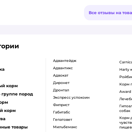
Все отзывы на тов
гории
адвантейдж
carni
адвантикс
ка
harty
адвокат
ройби
диронет
корм
ый корм
дронтал
award
 группе пород
экспресс успокоин
лече
корм
фиприст
гипоаллергенный корм для
й корм
собак
габитабс
корм для собак с
тва
гепатовет
чувст
рные товары
мильбемакс
пищев