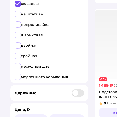
складная
на штативе
непроливайка
шариковая
двойная
тройная
нескользящие
медленного кормления
20
−
%
1 439 ₽
1
на подставке
Подставк
Дорожные
INFILD по
5
1
отзы
Рейтинг
Цена, ₽
В