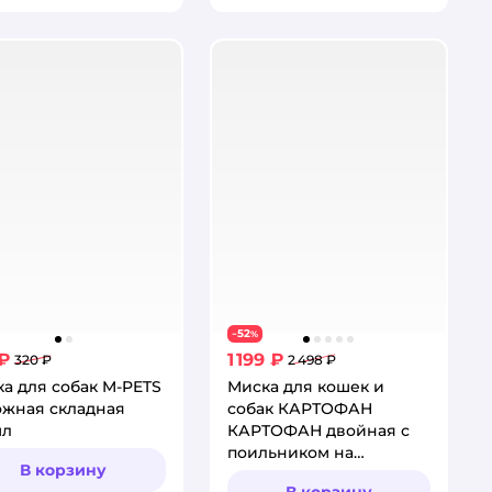
52
−
%
 ₽
1 199 ₽
320 ₽
2 498 ₽
а для собак M-PETS
Миска для кошек и
ожная складная
собак КАРТОФАН
мл
КАРТОФАН двойная с
поильником на
В корзину
подставке
В корзину