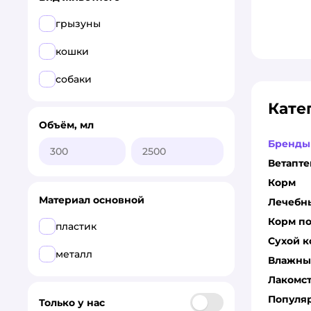
Nobby
грызуны
КАРТОФАН
кошки
собаки
Кате
Объём, мл
Бренды
Ветапте
Корм
Материал основной
Лечебн
Корм по
пластик
Сухой 
металл
Влажны
Лакомс
Популя
Только у нас