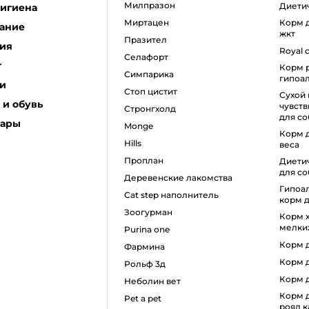
милпразон
диет
гигиена
миртацен
корм для собак с проблемами
ание
жкт
празител
ия
royal
селафорт
г
корм роял канин для собак
симпарика
гипоа
и
стоп цистит
сухой корм для
и обувь
чувст
стронгхолд
для со
уары
monge
корм для собак для снижения
hills
веса
проплан
диетический влажный корм
для со
деревенские лакомства
гипоаллергенный влажный
cat step наполнитель
корм д
зоогурман
корм холистик для собак
мелки
purina one
корм
фармина
корм
рольф 3д
корм
неболин вет
корм для собак крупных пород
pet a pet
роял 