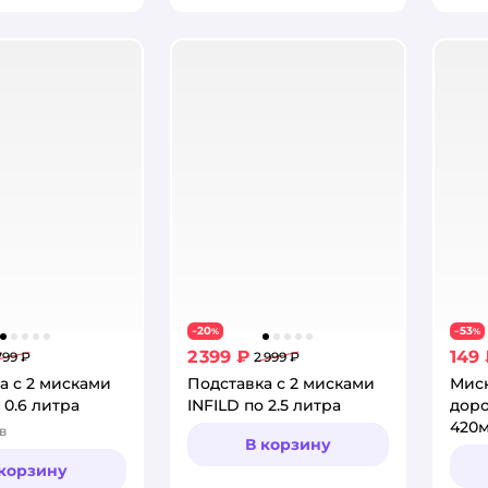
20
53
−
%
−
%
2 399 ₽
149
 799 ₽
2 999 ₽
а с 2 мисками
Подставка с 2 мисками
Миск
 0.6 литра
INFILD по 2.5 литра
дор
420
в
:
В корзину
 корзину