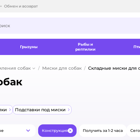
Обмен и возврат
ки.
Рыбы и
Грызуны
Пт
рептилии
мления собак
Миски для собак
Складные миски для 
обак
лки
Подставки под миски
ые
Конструкция
Получить за 1-2 часа
Сего
Популярные
Закрыть