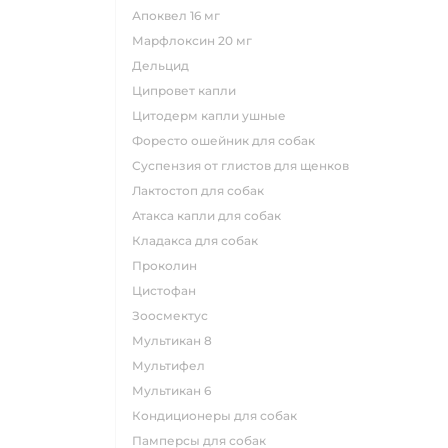
апоквел 16 мг
марфлоксин 20 мг
дельцид
ципровет капли
цитодерм капли ушные
форесто ошейник для собак
суспензия от глистов для щенков
лактостоп для собак
атакса капли для собак
кладакса для собак
проколин
цистофан
зоосмектус
мультикан 8
мультифел
мультикан 6
кондиционеры для собак
памперсы для собак