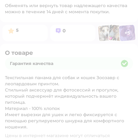
Обменять или вернуть товар надлежащего качества
можно в течение 14 дней с момента покупки.
Фото п
Фото пользоват
Фото польз
Рейтинг:
Вопросов:
5
0
+
5
Открыть 
О товаре
Гарантия качества
Гарантия качества
Текстильная панама для собак и кошек Зоозавр с
леопардовым принтом.
Стильный аксессуар для фотосессий и прогулок,
который подчеркнёт индивидуальность вашего
питомца.
Материал - 100% хлопок
Имеет вырезки для ушек и легко фиксируется с
помощью регулируемого шнурка для комфортного
ношения.
Цены в интернет-магазине могут отличаться