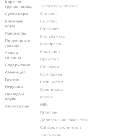
Корм по
экспресс успокоин
группе пород
фиприст
Сухой корм
Влажный
габитабс
корм
гепатовет
Лакомства
мильбемакс
Популярные
милпразон
товары
миртацен
Уход и
гигиена
празител
Содержание
селафорт
Амуниция
симпарика
Груминг
стоп цистит
Игрушки
стронгхолд
Одежда и
monge
обувь
hills
Аксессуары
проплан
деревенские лакомства
cat step наполнитель
зоогурман