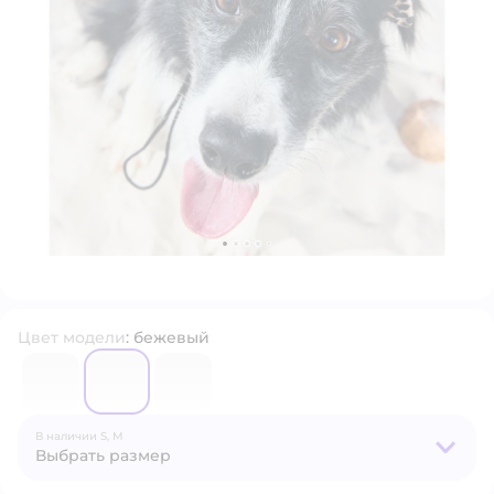
Цвет модели
:
бежевый
7032766
7032780
7032750
В наличии
S,
M
Выбрать размер