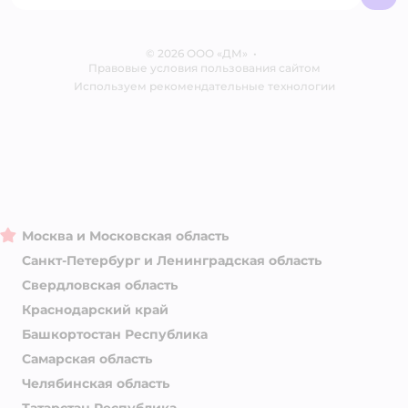
Бренды
Обратная связь
Одежда для собак
Контакты
Отзывы
Карта сайта
Ветаптека
© 2026 ООО «ДМ»
Блог
•
Правовые условия пользования сайтом
Магазины сети
Используем рекомендательные технологии
Москва и Московская область
Санкт-Петербург и Ленинградская область
Свердловская область
Краснодарский край
Башкортостан Республика
Самарская область
Челябинская область
Татарстан Республика