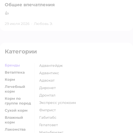
Общие впечатления
👍
29 июля 2026
·
Любовь Э.
Категории
Бренды
адвантейдж
Ветаптека
адвантикс
Корм
адвокат
Лечебный
диронет
корм
дронтал
Корм по
экспресс успокоин
группе пород
фиприст
Сухой корм
Влажный
габитабс
корм
гепатовет
Лакомства
мильбемакс