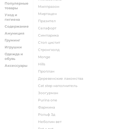
Популярные
милпразон
товары
миртацен
Уход и
гигиена
празител
Содержание
селафорт
Амуниция
симпарика
Груминг
стоп цистит
Игрушки
стронгхолд
Одежда и
monge
обувь
hills
Аксессуары
проплан
деревенские лакомства
cat step наполнитель
зоогурман
purina one
фармина
рольф 3д
неболин вет
pet a pet