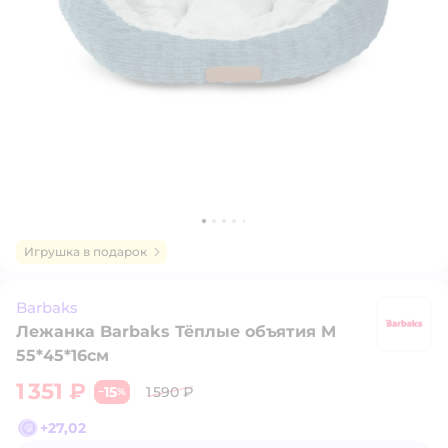
Игрушка в подарок
Barbaks
Лежанка Barbaks Тёплые объятия M
B
55*45*16см
1 351 ₽
15
1 590 ₽
−
%
+
27,02