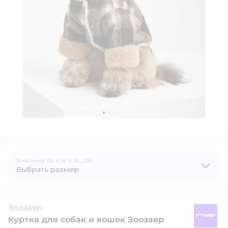
В наличии
XS,
S,
M,
L,
XL,
2XL
Выбрать размер
Зоозавр
Куртка для собак и кошек Зоозавр
З