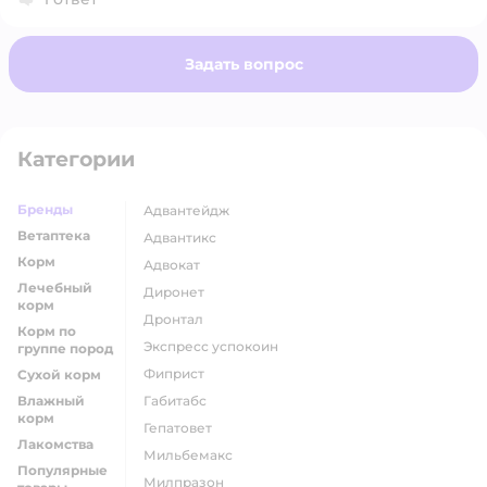
Задать вопрос
Категории
Бренды
адвантейдж
Ветаптека
адвантикс
Корм
адвокат
Лечебный
диронет
корм
дронтал
Корм по
экспресс успокоин
группе пород
фиприст
Сухой корм
Влажный
габитабс
корм
гепатовет
Лакомства
мильбемакс
Популярные
милпразон