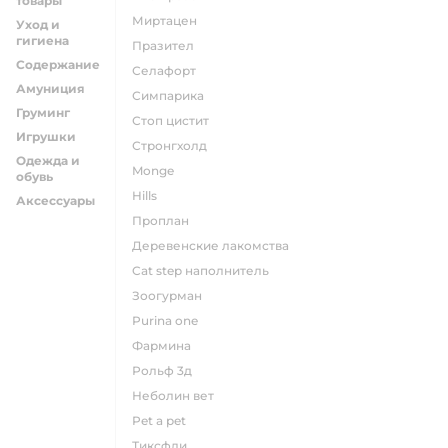
товары
миртацен
Уход и
гигиена
празител
Содержание
селафорт
Амуниция
симпарика
Груминг
стоп цистит
Игрушки
стронгхолд
Одежда и
monge
обувь
hills
Аксессуары
проплан
деревенские лакомства
cat step наполнитель
зоогурман
purina one
фармина
рольф 3д
неболин вет
pet a pet
тиксфли