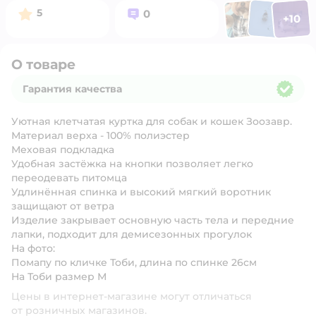
Фото п
Фото пользоват
Фото польз
Рейтинг:
Вопросов:
5
0
+
10
Открыть 
О товаре
Гарантия качества
Гарантия качества
Уютная клетчатая куртка для собак и кошек Зоозавр.
Материал верха - 100% полиэстер
Меховая подкладка
Удобная застёжка на кнопки позволяет легко
переодевать питомца
Удлинённая спинка и высокий мягкий воротник
защищают от ветра
Изделие закрывает основную часть тела и передние
лапки, подходит для демисезонных прогулок
На фото:
Помапу по кличке Тоби, длина по спинке 26см
На Тоби размер М
Цены в интернет-магазине могут отличаться
от розничных магазинов.