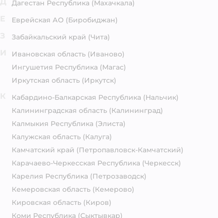
Д
Дагестан Республика
(Махачкала)
Е
Еврейская АО
(Биробиджан)
З
Забайкальский край
(Чита)
И
Ивановская область
(Иваново)
Ингушетия Республика
(Магас)
Иркутская область
(Иркутск)
К
Кабардино-Балкарская Республика
(Нальчик)
Калининградская область
(Калининград)
Калмыкия Республика
(Элиста)
Калужская область
(Калуга)
Камчатский край
(Петропавловск-Камчатский)
Карачаево-Черкесская Республика
(Черкесск)
Карелия Республика
(Петрозаводск)
Кемеровская область
(Кемерово)
Кировская область
(Киров)
Коми Республика
(Сыктывкар)