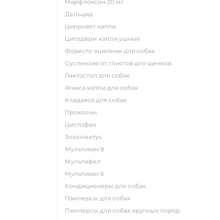
марфлоксин 20 мг
дельцид
ципровет капли
цитодерм капли ушные
форесто ошейник для собак
суспензия от глистов для щенков
лактостоп для собак
атакса капли для собак
кладакса для собак
проколин
цистофан
зоосмектус
мультикан 8
мультифел
мультикан 6
кондиционеры для собак
памперсы для собак
памперсы для собак крупных пород