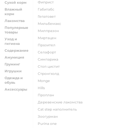
фиприст
Сухой корм
Влажный
габитабс
корм
гепатовет
Лакомства
мильбемакс
Популярные
милпразон
товары
миртацен
Уход и
гигиена
празител
Содержание
селафорт
Амуниция
симпарика
Груминг
стоп цистит
Игрушки
стронгхолд
Одежда и
monge
обувь
hills
Аксессуары
проплан
деревенские лакомства
cat step наполнитель
зоогурман
purina one