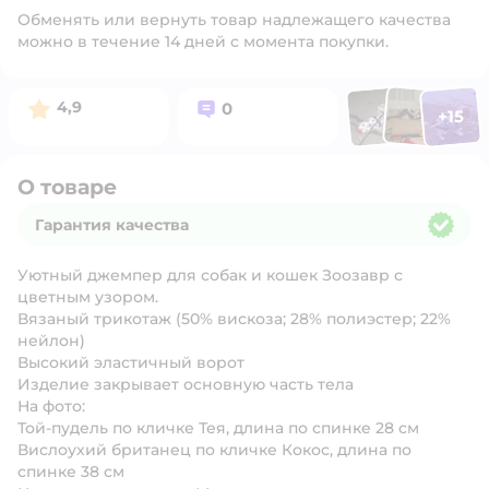
Обменять или вернуть товар надлежащего качества
можно в течение 14 дней с момента покупки.
Фото п
Фото пользоват
Фото польз
Рейтинг:
Вопросов:
4,9
0
+
15
Открыть 
О товаре
Гарантия качества
Гарантия качества
Уютный джемпер для собак и кошек Зоозавр с
цветным узором.
Вязаный трикотаж (50% вискоза; 28% полиэстер; 22%
нейлон)
Высокий эластичный ворот
Изделие закрывает основную часть тела
На фото:
Той-пудель по кличке Тея, длина по спинке 28 см
Вислоухий британец по кличке Кокос, длина по
спинке 38 см