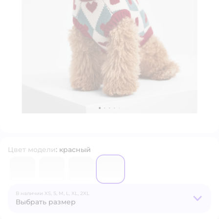
Цвет модели
:
красный
6680348
6680358
6680349
6680355
В наличии
XS,
S,
M,
L,
XL,
2XL
Выбрать размер