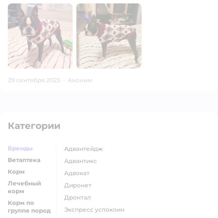
29 сентября 2025
·
Аноним
Категории
Бренды
адвантейдж
Ветаптека
адвантикс
Корм
адвокат
Лечебный
диронет
корм
дронтал
Корм по
экспресс успокоин
группе пород