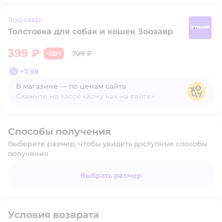
Зоозавр
Толстовка для собак и кошек Зоозавр
З
399 ₽
50
799 ₽
−
%
+
7,98
В магазине — по ценам сайта
Скажите на кассе «Хочу как на сайте»
В магазине — по ценам сайта
Способы получения
Выберите размер, чтобы увидеть доступные способы
получения
Выбрать размер
Условия возврата