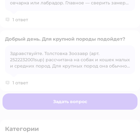
овчарка или лабрадор. Главное — сверить замеры
вашей собаки с таблицей размеров.
1 ответ
Добрый день. Для крупной породы подойдет?
Здравствуйте. Толстовка Зоозавр (арт.
2522232001sup) рассчитана на собак и кошек малых
Открыть вопрос
и средних пород. Для крупных пород она обычно
не подходит — размеры ограничены примерно до
40–45 см по длине спины и до 10–12 кг веса
1 ответ
животного.
Задать вопрос
Категории