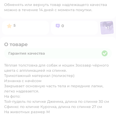
Обменять или вернуть товар надлежащего качества
можно в течение 14 дней с момента покупки.
Фото п
Рейтинг:
Вопросов:
5
0
+
1
Откр
О товаре
Гарантия качества
Гарантия качества
Тёплая толстовка для собак и кошек Зоозавр чёрного
цвета с аппликацией на спинке.
Трикотажный материал (полиэстер)
Изнанка с начёсом
Закрывает основную часть тела и передние лапки,
легко надевается.
На фото:
Той-пудель по кличке Джемма, длина по спинке 30 см
Сфинкс по кличке Курочка, длина по спинке 27 см
На животных размер M