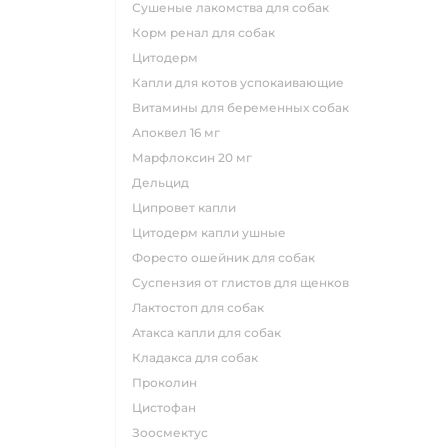
сушеные лакомства для собак
корм ренал для собак
цитодерм
капли для котов успокаивающие
витамины для беременных собак
апоквел 16 мг
марфлоксин 20 мг
дельцид
ципровет капли
цитодерм капли ушные
форесто ошейник для собак
суспензия от глистов для щенков
лактостоп для собак
атакса капли для собак
кладакса для собак
проколин
цистофан
зоосмектус