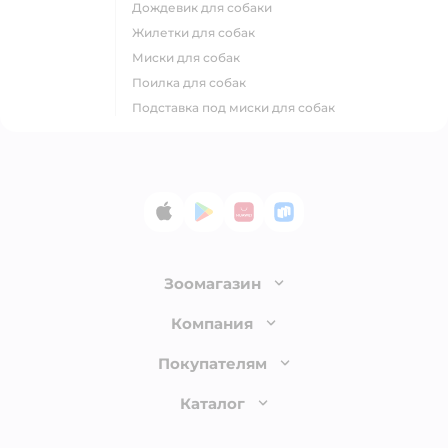
дождевик для собаки
жилетки для собак
миски для собак
поилка для собак
подставка под миски для собак
App Store
Google Play
AppGallery
RuStore
Зоомагазин
Лицензия
Компания
Как сделать заказ
О компании
Покупателям
Доставка и оплата
Раскрытие информации
Бонусные карты
Каталог
Обмен и возврат товара
Инвесторам
Электронные подарочные сертификаты
Правила продажи
Товары для кошек
Пресс-центр