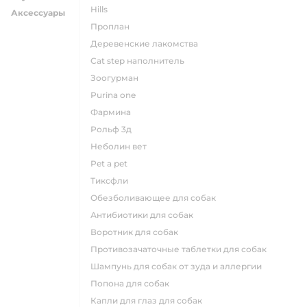
hills
Аксессуары
проплан
деревенские лакомства
cat step наполнитель
зоогурман
purina one
фармина
рольф 3д
неболин вет
pet a pet
тиксфли
обезболивающее для собак
антибиотики для собак
воротник для собак
противозачаточные таблетки для собак
шампунь для собак от зуда и аллергии
попона для собак
капли для глаз для собак