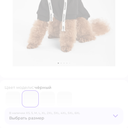
Цвет модели
:
чёрный
6680391
6680384
6680404
6680400
В наличии
XS,
S,
M,
L,
XL,
2XL,
3XL,
4XL,
5XL,
6XL
Выбрать размер