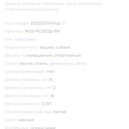
Цены в интернет-магазине могут отличаться
от розничных магазинов.
Код товара:
2522232001sup
Скопировать код товара
Артикул:
W25-PC21ZZp-99
Тип:
толстовка
Вид животного:
кошки,
собаки
Дизайн:
с капюшоном,
спортивный
Сезон:
весна,
осень,
демисезон
,
зима
Светоотражающая:
Нет
Длина упаковки, см:
15
Ширина упаковки, см:
2
Высота упаковки, см:
15
Вес упаковки, кг:
0.137
Страна производства:
Китай
Цвет:
черный
Коллекция:
осень-зима