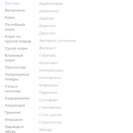
Бренды
адвантейдж
Ветаптека
адвантикс
Корм
адвокат
Лечебный
диронет
корм
дронтал
Корм по
экспресс успокоин
группе пород
фиприст
Сухой корм
Влажный
габитабс
корм
гепатовет
Лакомства
мильбемакс
Популярные
милпразон
товары
миртацен
Уход и
гигиена
празител
Содержание
селафорт
Амуниция
симпарика
Груминг
стоп цистит
Игрушки
стронгхолд
Одежда и
monge
обувь