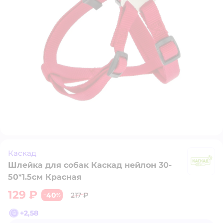
Каскад
Шлейка для собак Каскад нейлон 30-
К
50*1.5см Красная
129 ₽
40
217 ₽
−
%
+
2,58