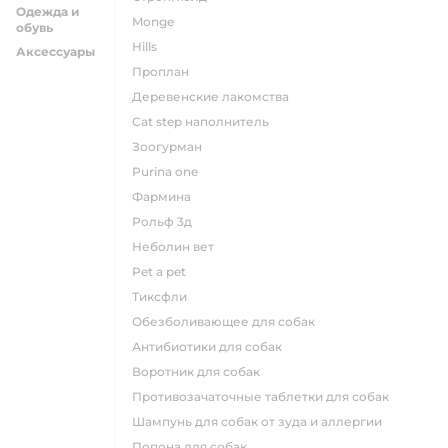
Одежда и
monge
обувь
hills
Аксессуары
проплан
деревенские лакомства
cat step наполнитель
зоогурман
purina one
фармина
рольф 3д
неболин вет
pet a pet
тиксфли
обезболивающее для собак
антибиотики для собак
воротник для собак
противозачаточные таблетки для собак
шампунь для собак от зуда и аллергии
попона для собак