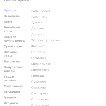
Бренды
адвантейдж
Ветаптека
адвантикс
Корм
адвокат
Лечебный
диронет
корм
дронтал
Корм по
экспресс успокоин
группе пород
фиприст
Сухой корм
Влажный
габитабс
корм
гепатовет
Лакомства
мильбемакс
Популярные
милпразон
товары
миртацен
Уход и
гигиена
празител
Содержание
селафорт
Амуниция
симпарика
Груминг
стоп цистит
Игрушки
стронгхолд