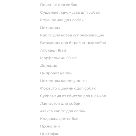
печенье для собак
сушеные лакомства для собак
корм ренал для собак
цитодерм
капли для котов успокаивающие
витамины для беременных собак
апоквел 16 мг
марфлоксин 20 мг
дельцид
ципровет капли
цитодерм капли ушные
форесто ошейник для собак
суспензия от глистов для щенков
лактостоп для собак
атакса капли для собак
кладакса для собак
проколин
цистофан