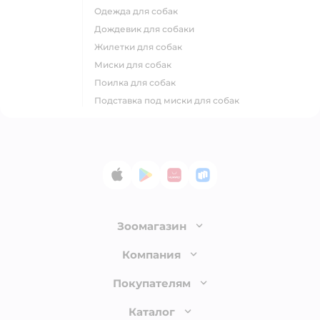
одежда для собак
дождевик для собаки
жилетки для собак
миски для собак
поилка для собак
подставка под миски для собак
App Store
Google Play
AppGallery
RuStore
Зоомагазин
Лицензия
Компания
Как сделать заказ
О компании
Покупателям
Доставка и оплата
Раскрытие информации
Бонусные карты
Каталог
Обмен и возврат товара