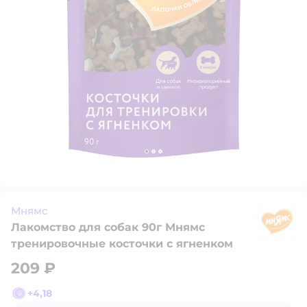
Мнямс
Лакомство для собак 90г Мнямс
М
тренировочные косточки с ягненком
209 ₽
+
4,18