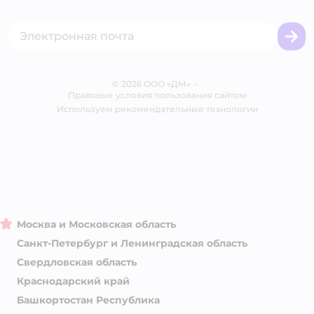
Акции
Сертификат АКИТ
Товары для собак
Горячая линия безопасности
Промокоды
Сертификаты
Корм для собак
Вакансии
Бренды
Обратная связь
Одежда для собак
Контакты
Отзывы
Карта сайта
Ветаптека
© 2026 ООО «ДМ»
Блог
•
Правовые условия пользования сайтом
Магазины сети
Используем рекомендательные технологии
Москва и Московская область
Санкт-Петербург и Ленинградская область
Свердловская область
Краснодарский край
Башкортостан Республика