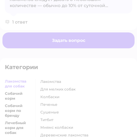
Открыть вопрос
количестве — обычно до 10% от суточной
калорийности рациона.
1 ответ
Задать вопрос
Категории
Лакомства
лакомства
для собак
для мелких собак
Собачий
колбаски
корм
печенье
Собачий
корм по
сушеные
бренду
титбит
Лечебный
мнямс колбаски
корм для
собак
деревенские лакомства