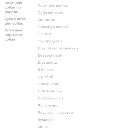
Корм для
корм для щенка
собак по
породе
собачий корм
Сухой корм
холистик
для собак
премиум класса
Влажный
паштет
корм для
собак
субпродукты
для стерилизованных
беззерновой
для шпица
в банках
с рыбой
с ягненком
для пожилых
для взрослых
роял канин
Royal canin стартер
эукануба
монж