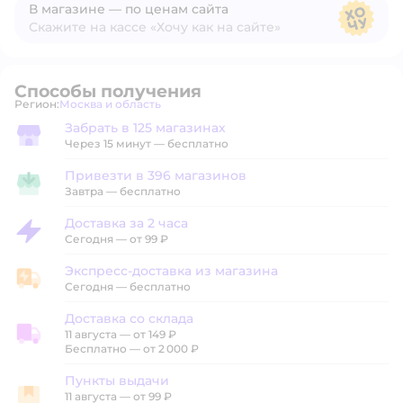
В магазине — по ценам сайта
Скажите на кассе «Хочу как на сайте»
В магазине — по ценам сайта
Способы получения
Регион:
Москва и область
Выбор адреса доставки.
Забрать в 125 магазинах
Забрать в магазине
Через 15 минут — бесплатно
Привезти в 396 магазинов
Привезти в магазин
Завтра
—
бесплатно
Доставка за 2 часа
Доставка за 2 часа
Сегодня
—
от 99 ₽
Экспресс-доставка из магазина
Экспресс-доставка из магазина
Сегодня
—
бесплатно
Доставка со склада
11 августа
—
от 149 ₽
Доставка со склада
Бесплатно — от 2 000 ₽
Пункты выдачи
11 августа
—
от 99 ₽
Пункты выдачи