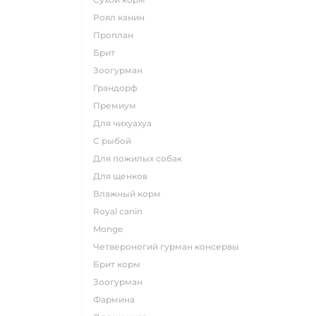
роял канин
проплан
брит
зоогурман
грандорф
премиум
для чихуахуа
с рыбой
для пожилых собак
для щенков
влажный корм
royal canin
monge
четвероногий гурман консервы
брит корм
зоогурман
фармина