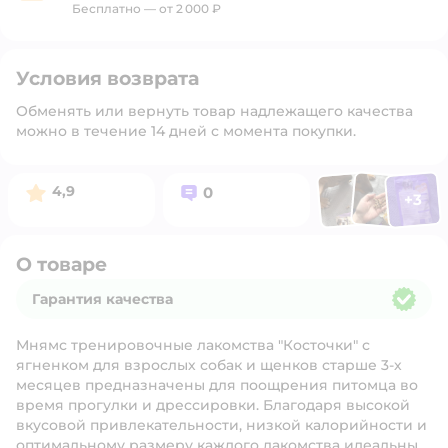
Бесплатно — от 2 000 ₽
Условия возврата
Обменять или вернуть товар надлежащего качества
можно в течение 14 дней с момента покупки.
Фото п
Фото пользоват
Фото польз
Рейтинг:
Вопросов:
4,9
0
+
3
Открыть 
О товаре
Гарантия качества
Гарантия качества
Мнямс тренировочные лакомства "Косточки" с
ягненком для взрослых собак и щенков старше 3-х
месяцев предназначены для поощрения питомца во
время прогулки и дрессировки. Благодаря высокой
вкусовой привлекательности, низкой калорийности и
оптимальному размеру каждого лакомства идеальны