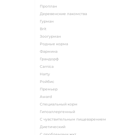
проплан
деревенские лакомства
гурман
brit
зоогурман
родные корма
фармина
грандорф
carnica
harty
ройбис
премьер
award
специальный корм
гипоаллергенный
с чувствительным пищеварением
диетический
с проблемами жкт