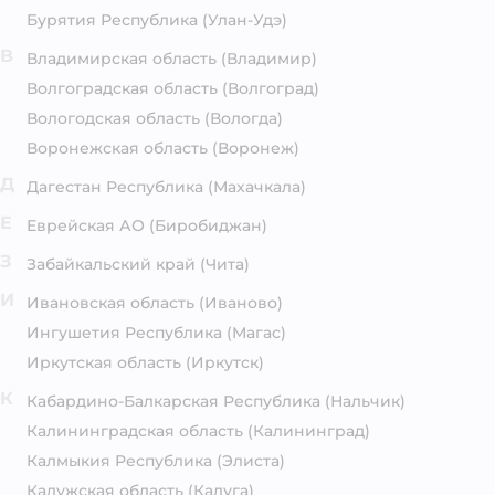
Бурятия Республика
(Улан-Удэ)
В
Владимирская область
(Владимир)
Волгоградская область
(Волгоград)
Вологодская область
(Вологда)
Воронежская область
(Воронеж)
Д
Дагестан Республика
(Махачкала)
Е
Еврейская АО
(Биробиджан)
З
Забайкальский край
(Чита)
И
Ивановская область
(Иваново)
Ингушетия Республика
(Магас)
Иркутская область
(Иркутск)
К
Кабардино-Балкарская Республика
(Нальчик)
Калининградская область
(Калининград)
Калмыкия Республика
(Элиста)
Калужская область
(Калуга)