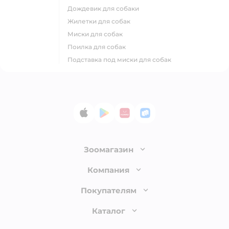
дождевик для собаки
жилетки для собак
миски для собак
поилка для собак
подставка под миски для собак
App Store
Google Play
AppGallery
RuStore
Зоомагазин
Лицензия
Компания
Как сделать заказ
О компании
Покупателям
Доставка и оплата
Раскрытие информации
Бонусные карты
Каталог
Обмен и возврат товара
Инвесторам
Электронные подарочные сертификаты
Правила продажи