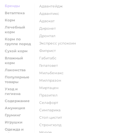
Бренды
адвантейдж
Ветаптека
адвантикс
Корм
адвокат
Лечебный
диронет
корм
дронтал
Корм по
экспресс успокоин
группе пород
фиприст
Сухой корм
Влажный
габитабс
корм
гепатовет
Лакомства
мильбемакс
Популярные
милпразон
товары
миртацен
Уход и
гигиена
празител
Содержание
селафорт
Амуниция
симпарика
Груминг
стоп цистит
Игрушки
стронгхолд
Одежда и
monge