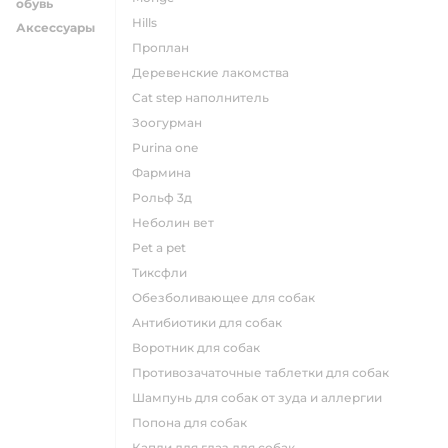
обувь
hills
Аксессуары
проплан
деревенские лакомства
cat step наполнитель
зоогурман
purina one
фармина
рольф 3д
неболин вет
pet a pet
тиксфли
обезболивающее для собак
антибиотики для собак
воротник для собак
противозачаточные таблетки для собак
шампунь для собак от зуда и аллергии
попона для собак
капли для глаз для собак