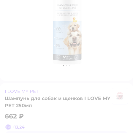
I LOVE MY PET
Шампунь для собак и щенков I LOVE MY
I 
PET 250мл
662 ₽
+
13,24