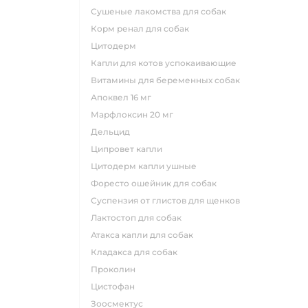
сушеные лакомства для собак
корм ренал для собак
цитодерм
капли для котов успокаивающие
витамины для беременных собак
апоквел 16 мг
марфлоксин 20 мг
дельцид
ципровет капли
цитодерм капли ушные
форесто ошейник для собак
суспензия от глистов для щенков
лактостоп для собак
атакса капли для собак
кладакса для собак
проколин
цистофан
зоосмектус