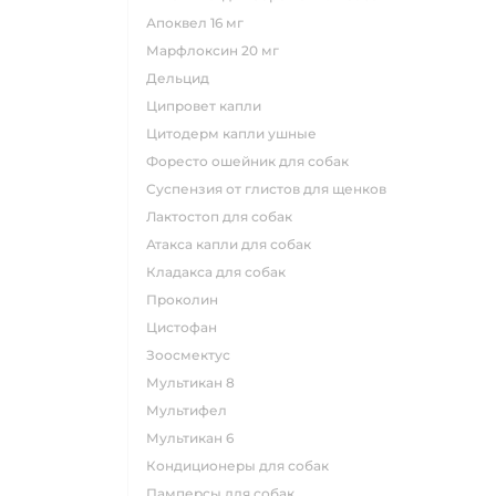
апоквел 16 мг
марфлоксин 20 мг
дельцид
ципровет капли
цитодерм капли ушные
форесто ошейник для собак
суспензия от глистов для щенков
лактостоп для собак
атакса капли для собак
кладакса для собак
проколин
цистофан
зоосмектус
мультикан 8
мультифел
мультикан 6
кондиционеры для собак
памперсы для собак