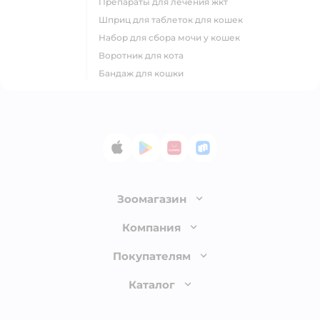
препараты для лечения жкт
шприц для таблеток для кошек
набор для сбора мочи у кошек
воротник для кота
бандаж для кошки
App Store
Google Play
AppGallery
RuStore
Зоомагазин
Лицензия
Компания
Как сделать заказ
О компании
Покупателям
Доставка и оплата
Раскрытие информации
Бонусные карты
Каталог
Обмен и возврат товара
Инвесторам
Электронные подарочные сертификаты
Правила продажи
Товары для кошек
Пресс-центр