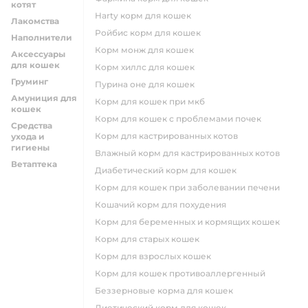
котят
harty корм для кошек
Лакомства
ройбис корм для кошек
Наполнители
корм монж для кошек
Аксессуары
для кошек
корм хиллс для кошек
Груминг
пурина оне для кошек
Амуниция для
корм для кошек при мкб
кошек
корм для кошек с проблемами почек
Средства
Корм для кастрированных котов
ухода и
гигиены
влажный корм для кастрированных котов
Ветаптека
диабетический корм для кошек
корм для кошек при заболевании печени
кошачий корм для похудения
корм для беременных и кормящих кошек
корм для старых кошек
корм для взрослых кошек
корм для кошек противоаллергенный
беззерновые корма для кошек
диетический корм для кошек