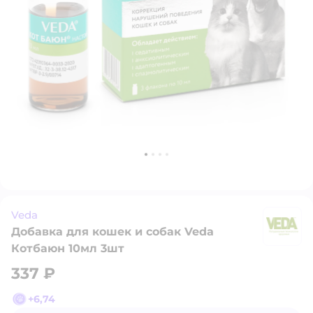
Veda
Добавка для кошек и собак Veda
V
Котбаюн 10мл 3шт
337 ₽
+
6,74