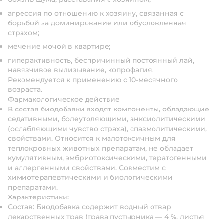
агрессия по отношению к хозяину, связанная с
борьбой за доминирование или обусловленная
страхом;
мечение мочой в квартире;
гиперактивность, беспричинный постоянный лай,
навязчивое вылизывание, копрофагия.
Рекомендуется к применению с 10-месячного
возраста.
Фармакологическое действие
В состав биодобавки входят компоненты, обладающие
седативными, болеутоляющими, анксиолитическими
(ослабляющими чувство страха), спазмолитическими,
свойствами. Относится к малотоксичным для
теплокровных животных препаратам, не обладает
кумулятивным, эмбриотоксическими, тератогенными
и аллергенными свойствами. Совместим с
химиотерапевтическими и биологическими
препаратами.
Характеристики:
Состав: Биодобавка содержит водный отвар
лекарственных трав (трава пустырника — 4 %, листья