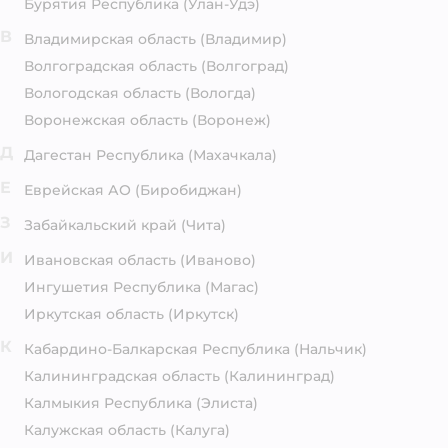
Бурятия Республика
(Улан-Удэ)
В
Владимирская область
(Владимир)
Волгоградская область
(Волгоград)
Вологодская область
(Вологда)
Воронежская область
(Воронеж)
Д
Дагестан Республика
(Махачкала)
Е
Еврейская АО
(Биробиджан)
З
Забайкальский край
(Чита)
И
Ивановская область
(Иваново)
Ингушетия Республика
(Магас)
Иркутская область
(Иркутск)
К
Кабардино-Балкарская Республика
(Нальчик)
Калининградская область
(Калининград)
Калмыкия Республика
(Элиста)
Калужская область
(Калуга)