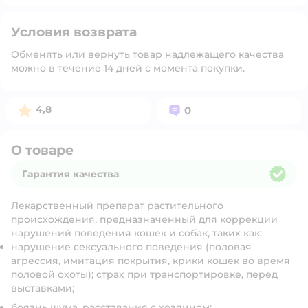
Условия возврата
Обменять или вернуть товар надлежащего качества
можно в течение 14 дней с момента покупки.
Рейтинг:
Вопросов:
4,8
0
О товаре
Гарантия качества
Гарантия качества
Лекарственный препарат растительного
происхождения, предназначенный для коррекции
нарушений поведения кошек и собак, таких как:
нарушение сексуального поведения (половая
агрессия, имитация покрытия, крики кошек во время
половой охоты); страх при транспортировке, перед
выставками;
боязнь шума, расставания с хозяином;