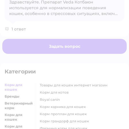
Здравствуйте. Препарат Veda Котбаюн
Открыть вопрос
используется для нормализации поведения
кошек, особенно в стрессовых ситуациях, включая
период половой охоты
1 ответ
Задать вопрос
Категории
Корм для
товары для кошек интернет магазин
кошек
корм для котов
Бренды
royal canin
Ветеринарный
корм карника для кошек
корм
корм проплан для кошек
Корм для
кошек
корм грандорф для кошек
Корм для
фармина корм для кошек