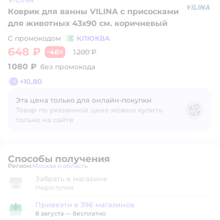
Коврик для ванны VILINA c присосками
VI
для животных 43х90 см. коричневый
С промокодом
КЛЮКВА
648 ₽
46
1 200 ₽
−
%
1 080 ₽
без промокода
+
10,80
Эта цена только для онлайн‑покупки
Товар по указанной цене можно купить
только на сайте
Способы получения
Регион:
Москва и область
Выбор адреса доставки.
Забрать в магазине
Недоступно
Привезти в 396 магазинов
Привезти в магазин
8 августа
—
бесплатно