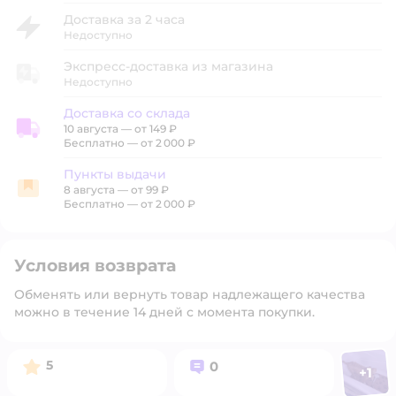
Доставка за 2 часа
Недоступно
Экспресс-доставка из магазина
Недоступно
Доставка со склада
10 августа
—
от 149 ₽
Доставка со склада
Бесплатно — от 2 000 ₽
Пункты выдачи
8 августа
—
от 99 ₽
Пункты выдачи
Бесплатно — от 2 000 ₽
Условия возврата
Обменять или вернуть товар надлежащего качества
можно в течение 14 дней с момента покупки.
Фото п
Рейтинг:
Вопросов:
5
0
+
1
Откр