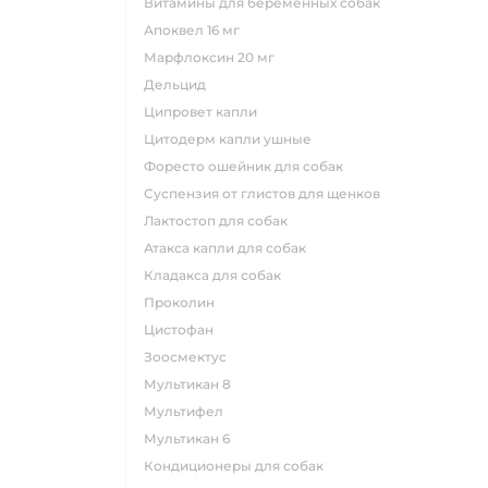
витамины для беременных собак
апоквел 16 мг
марфлоксин 20 мг
дельцид
ципровет капли
цитодерм капли ушные
форесто ошейник для собак
суспензия от глистов для щенков
лактостоп для собак
атакса капли для собак
кладакса для собак
проколин
цистофан
зоосмектус
мультикан 8
мультифел
мультикан 6
кондиционеры для собак