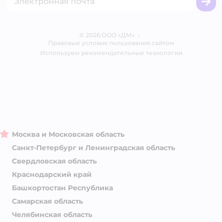
Вакансии
Бренды
Обратная связь
Одежда для собак
Контакты
Отзывы
Карта сайта
Ветаптека
© 2026 ООО «ДМ»
Блог
•
Правовые условия пользования сайтом
Магазины сети
Используем рекомендательные технологии
Москва и Московская область
Санкт-Петербург и Ленинградская область
Свердловская область
Краснодарский край
Башкортостан Республика
Самарская область
Челябинская область