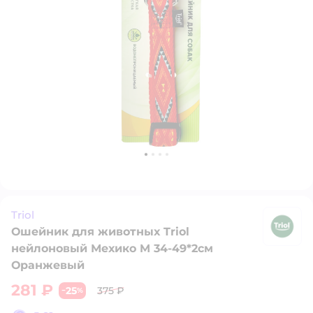
Triol
Ошейник для животных Triol
Tr
нейлоновый Мехико M 34-49*2см
Оранжевый
281 ₽
25
375 ₽
−
%