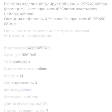
Размеры изделия регулируемой длины: 20*340-490мм
(размер M). Цвет: оранжевый."Состав: пластмасса,
нейлон, металл
Ошейник нейлоновый "Мехико" L, оранжевый, 25*450-
680мм
Цены в интернет-магазине могут отличаться
от розничных магазинов.
Код товара:
1000968910
Скопировать код товара
Артикул:
11261045
Тип:
ошейник
Вид животного:
собаки
Размер:
M
Цвет:
оранжевый
Форма:
удавка
Материал:
нейлон
Длина упаковки, см:
25
Ширина упаковки, см:
7