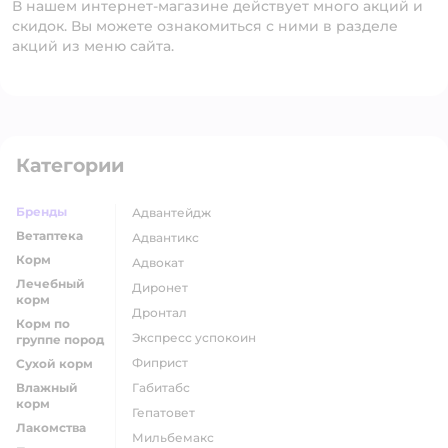
В нашем интернет-магазине действует много акций и
скидок. Вы можете ознакомиться с ними в разделе
акций из меню сайта.
Категории
Бренды
адвантейдж
Ветаптека
адвантикс
Корм
адвокат
Лечебный
диронет
корм
дронтал
Корм по
экспресс успокоин
группе пород
фиприст
Сухой корм
Влажный
габитабс
корм
гепатовет
Лакомства
мильбемакс