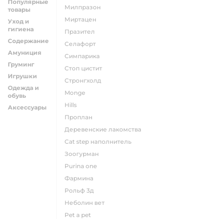
Популярные
милпразон
товары
миртацен
Уход и
гигиена
празител
Содержание
селафорт
Амуниция
симпарика
Груминг
стоп цистит
Игрушки
стронгхолд
Одежда и
monge
обувь
hills
Аксессуары
проплан
деревенские лакомства
cat step наполнитель
зоогурман
purina one
фармина
рольф 3д
неболин вет
pet a pet