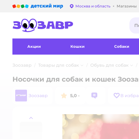
Детский мир
Москва и область
Магазины
Выбор адреса достав
Акции
Кошки
Собаки
Зоозавр
Товары для собак
Обувь для собак
Носочки для собак и кошек Зооза
Зоозавр
5,0
·
В избр
назад