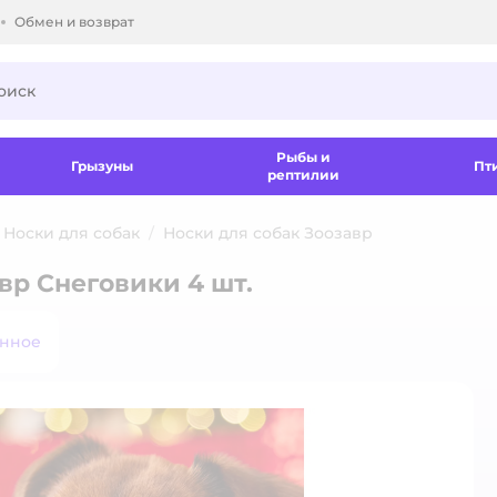
Обмен и возврат
ки.
Рыбы и
Грызуны
Пт
рептилии
Носки для собак
Носки для собак Зоозавр
вр Снеговики 4 шт.
анное