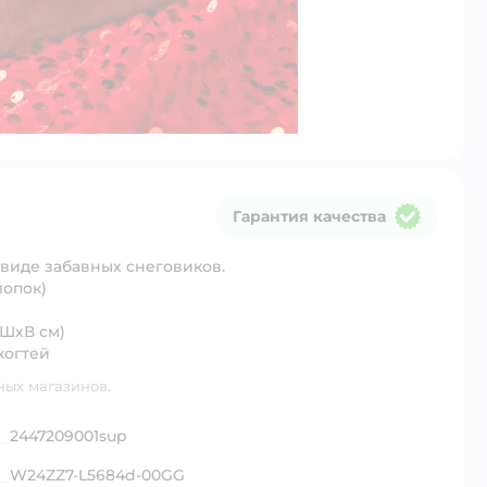
Гарантия качества
Гарантия качества
 виде забавных снеговиков.
лопок)
(ШхВ см)
когтей
ных магазинов.
2447209001sup
W24ZZ7-L5684d-00GG