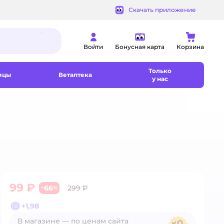
Скачать приложение
Войти
Бонусная карта
Корзина
Только
ицы
Ветаптека
у нас
99 ₽
66
299 ₽
−
%
+
1,98
В магазине — по ценам сайта