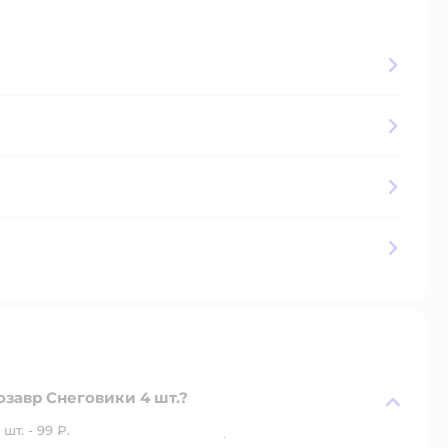
озавр Снеговики 4 шт.?
т. - 99 ₽.