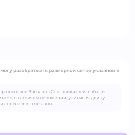
 размерной сетке указаной в
ер носочков Зоозавр «Снеговики» для собак и
Открыть вопрос
итомца в стоячем положении, учитывая длину
их носочков, а не лапы.