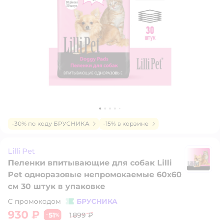
-30% по коду БРУСНИКА
-15% в корзине
Lilli Pet
Пеленки впитывающие для собак Lilli
Li
Pet одноразовые непромокаемые 60х60
см 30 штук в упаковке
С промокодом
БРУСНИКА
930 ₽
51
1 899 ₽
−
%