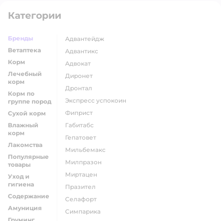
Категории
Бренды
адвантейдж
Ветаптека
адвантикс
Корм
адвокат
Лечебный
диронет
корм
дронтал
Корм по
экспресс успокоин
группе пород
фиприст
Сухой корм
Влажный
габитабс
корм
гепатовет
Лакомства
мильбемакс
Популярные
милпразон
товары
миртацен
Уход и
гигиена
празител
Содержание
селафорт
Амуниция
симпарика
Груминг