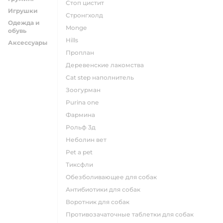
стоп цистит
Игрушки
стронгхолд
Одежда и
monge
обувь
hills
Аксессуары
проплан
деревенские лакомства
cat step наполнитель
зоогурман
purina one
фармина
рольф 3д
неболин вет
pet a pet
тиксфли
обезболивающее для собак
антибиотики для собак
воротник для собак
противозачаточные таблетки для собак