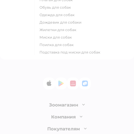
обувь для собак
одежда для собак
дождевик для собаки
жилетки для собак
миски для собак
поилка для собак
подставка под миски для собак
App Store
Google Play
AppGallery
RuStore
Зоомагазин
Лицензия
Компания
Как сделать заказ
О компании
Покупателям
Доставка и оплата