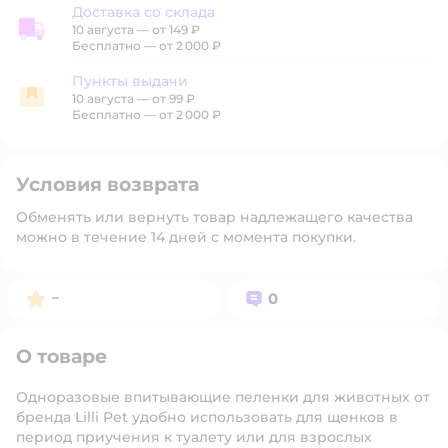
Доставка со склада
10 августа
—
от 149 ₽
Доставка со склада
Бесплатно — от 2 000 ₽
Пункты выдачи
10 августа
—
от 99 ₽
Пункты выдачи
Бесплатно — от 2 000 ₽
Условия возврата
Обменять или вернуть товар надлежащего качества
можно в течение 14 дней с момента покупки.
Рейтинг:
Вопросов:
–
0
О товаре
Одноразовые впитывающие пеленки для животных от
бренда Lilli Pet удобно использовать для щенков в
период приучения к туалету или для взрослых