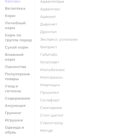
Бренды
адвантейдж
Ветаптека
адвантикс
Корм
адвокат
Лечебный
диронет
корм
дронтал
Корм по
экспресс успокоин
группе пород
фиприст
Сухой корм
Влажный
габитабс
корм
гепатовет
Лакомства
мильбемакс
Популярные
милпразон
товары
миртацен
Уход и
гигиена
празител
Содержание
селафорт
Амуниция
симпарика
Груминг
стоп цистит
Игрушки
стронгхолд
Одежда и
monge
обувь