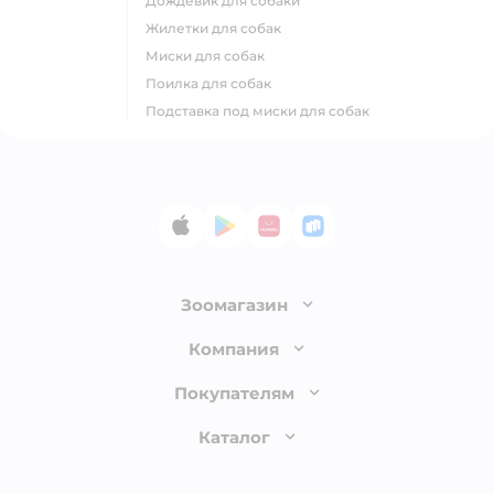
дождевик для собаки
жилетки для собак
миски для собак
поилка для собак
подставка под миски для собак
App Store
Google Play
AppGallery
RuStore
Зоомагазин
Лицензия
Компания
Как сделать заказ
О компании
Покупателям
Доставка и оплата
Раскрытие информации
Бонусные карты
Каталог
Обмен и возврат товара
Инвесторам
Электронные подарочные сертификаты
Правила продажи
Товары для кошек
Пресс-центр