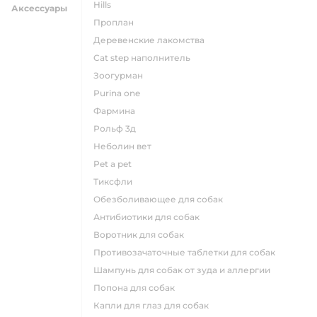
hills
Аксессуары
проплан
деревенские лакомства
cat step наполнитель
зоогурман
purina one
фармина
рольф 3д
неболин вет
pet a pet
тиксфли
обезболивающее для собак
антибиотики для собак
воротник для собак
противозачаточные таблетки для собак
шампунь для собак от зуда и аллергии
попона для собак
капли для глаз для собак