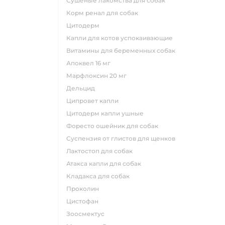
сушеные лакомства для собак
корм ренал для собак
цитодерм
капли для котов успокаивающие
витамины для беременных собак
апоквел 16 мг
марфлоксин 20 мг
дельцид
ципровет капли
цитодерм капли ушные
форесто ошейник для собак
суспензия от глистов для щенков
лактостоп для собак
атакса капли для собак
кладакса для собак
проколин
цистофан
зоосмектус