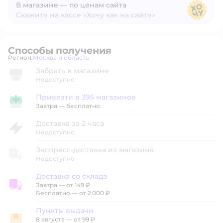
В магазине — по ценам сайта
Скажите на кассе «Хочу как на сайте»
В магазине — по ценам сайта
Способы получения
Регион:
Москва и область
Выбор адреса доставки.
Забрать в магазине
Недоступно
Привезти в 395 магазинов
Привезти в магазин
Завтра
—
бесплатно
Доставка за 2 часа
Недоступно
Экспресс-доставка из магазина
Недоступно
Доставка со склада
Завтра
—
от 149 ₽
Доставка со склада
Бесплатно — от 2 000 ₽
Пункты выдачи
8 августа
—
от 99 ₽
Пункты выдачи