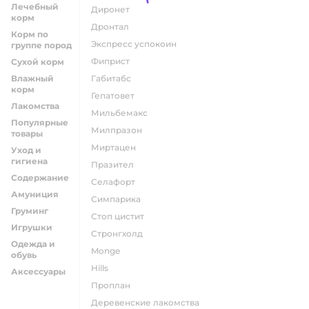
Лечебный
диронет
корм
дронтал
Корм по
экспресс успокоин
группе пород
фиприст
Сухой корм
Влажный
габитабс
корм
гепатовет
Лакомства
мильбемакс
Популярные
милпразон
товары
миртацен
Уход и
гигиена
празител
Содержание
селафорт
Амуниция
симпарика
Груминг
стоп цистит
Игрушки
стронгхолд
Одежда и
monge
обувь
hills
Аксессуары
проплан
деревенские лакомства