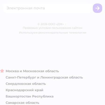
Товары для собак
Горячая линия безопасности
Промокоды
Сертификаты
Корм для собак
Вакансии
Бренды
Обратная связь
Одежда для собак
Контакты
Отзывы
Карта сайта
Ветаптека
© 2026 ООО «ДМ»
Блог
•
Правовые условия пользования сайтом
Магазины сети
Используем рекомендательные технологии
Москва и Московская область
Санкт-Петербург и Ленинградская область
Свердловская область
Краснодарский край
Башкортостан Республика
Самарская область