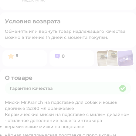
Недоступно
Условия возврата
Обменять или вернуть товар надлежащего качества
можно в течение 14 дней с момента покупки.
Фото п
Фото пользоват
Фото польз
Рейтинг:
Вопросов:
5
0
+
3
Открыть 
О товаре
Гарантия качества
Гарантия качества
Миски Mr.Kranch на подставке для собак и кошек
двойные 2x290 мл оранжевые
Керамические миски на подставке с милым дизайном
- стильное дополнение вашего интерьера
керамические миски на подставке
чёрная металлическая подставка с порошковым