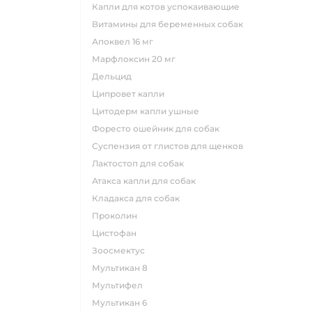
капли для котов успокаивающие
витамины для беременных собак
апоквел 16 мг
марфлоксин 20 мг
дельцид
ципровет капли
цитодерм капли ушные
форесто ошейник для собак
суспензия от глистов для щенков
лактостоп для собак
атакса капли для собак
кладакса для собак
проколин
цистофан
зоосмектус
мультикан 8
мультифел
мультикан 6