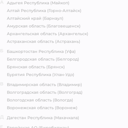
А
Адыгея Республика
(Майкоп)
Алтай Республика
(Горно-Алтайск)
Алтайский край
(Барнаул)
Амурская область
(Благовещенск)
Архангельская область
(Архангельск)
Астраханская область
(Астрахань)
Б
Башкортостан Республика
(Уфа)
Белгородская область
(Белгород)
Брянская область
(Брянск)
Бурятия Республика
(Улан-Удэ)
В
Владимирская область
(Владимир)
Волгоградская область
(Волгоград)
Вологодская область
(Вологда)
Воронежская область
(Воронеж)
Д
Дагестан Республика
(Махачкала)
Е
Еврейская АО
(Биробиджан)