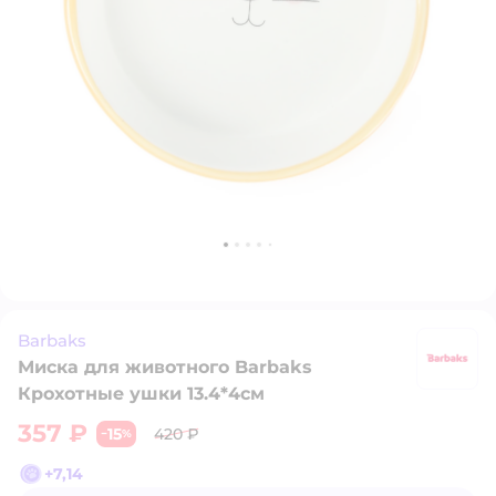
Barbaks
Миска для животного Barbaks
B
Крохотные ушки 13.4*4см
357 ₽
15
420 ₽
−
%
+
7,14