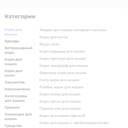
Категории
Корм для
товары для кошек интернет магазин
кошек
корм для котов
Бренды
royal canin
Ветеринарный
корм карника для кошек
корм
корм проплан для кошек
Корм для
кошек
корм грандорф для кошек
Корм для
фармина корм для кошек
котят
harty корм для кошек
Лакомства
ройбис корм для кошек
Наполнители
корм монж для кошек
Аксессуары
для кошек
корм хиллс для кошек
Груминг
пурина оне для кошек
Амуниция для
корм для кошек при мкб
кошек
корм для кошек с проблемами почек
Средства