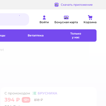
Скачать приложение
Войти
Бонусная карта
Корзина
Только
ицы
Ветаптека
у нас
Pet
С промокодом
БРУСНИКА
394 ₽
51
818 ₽
−
%