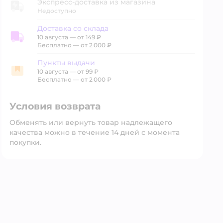
Экспресс-доставка из магазина
Недоступно
Доставка со склада
10 августа
—
от 149 ₽
Доставка со склада
Бесплатно — от 2 000 ₽
Пункты выдачи
10 августа
—
от 99 ₽
Пункты выдачи
Бесплатно — от 2 000 ₽
Условия возврата
Обменять или вернуть товар надлежащего
качества можно в течение 14 дней с момента
покупки.