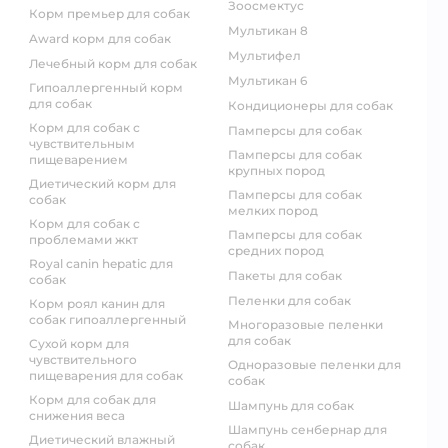
зоосмектус
корм премьер для собак
мультикан 8
award корм для собак
мультифел
лечебный корм для собак
мультикан 6
гипоаллергенный корм
для собак
кондиционеры для собак
корм для собак с
памперсы для собак
чувствительным
памперсы для собак
пищеварением
крупных пород
диетический корм для
памперсы для собак
собак
мелких пород
корм для собак с
памперсы для собак
проблемами жкт
средних пород
royal canin hepatic для
пакеты для собак
собак
пеленки для собак
корм роял канин для
собак гипоаллергенный
многоразовые пеленки
для собак
сухой корм для
чувствительного
одноразовые пеленки для
пищеварения для собак
собак
корм для собак для
шампунь для собак
снижения веса
шампунь сенбернар для
диетический влажный
собак