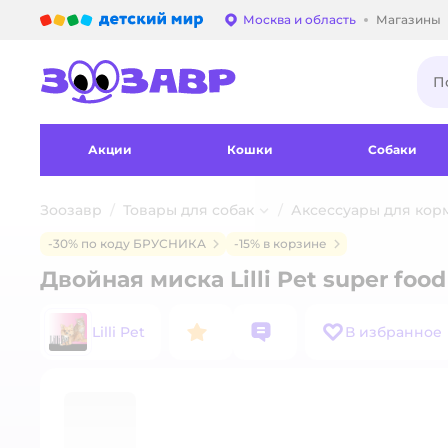
Детский мир
Москва и область
Магазины
Выбор адреса достав
Акции
Кошки
Собаки
Зоозавр
Товары для собак
Аксессуары для кор
-30% по коду БРУСНИКА
-15% в корзине
Двойная миска Lilli Pet super foo
Lilli Pet
В избранное