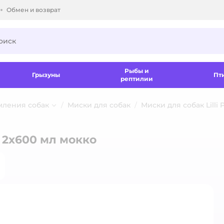
Обмен и возврат
ки.
Рыбы и
Грызуны
Пт
рептилии
мления собак
Миски для собак
Миски для собак Lilli 
d 2х600 мл мокко