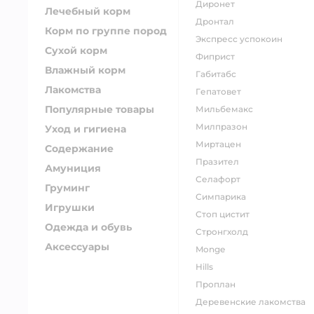
диронет
Лечебный корм
дронтал
Корм по группе пород
экспресс успокоин
Сухой корм
фиприст
Влажный корм
габитабс
Лакомства
гепатовет
Популярные товары
мильбемакс
милпразон
Уход и гигиена
миртацен
Содержание
празител
Амуниция
селафорт
Груминг
симпарика
Игрушки
стоп цистит
Одежда и обувь
стронгхолд
Аксессуары
monge
hills
проплан
деревенские лакомства