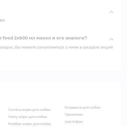
ра.
er food 2х600 мл мокко и его аналоги?
скидок. Вы можете ознакомиться с ними в разделе акций
кладакса для собак
carnica корм для собак
проколин
harty корм для собак
цистофан
ройбис корм для собак