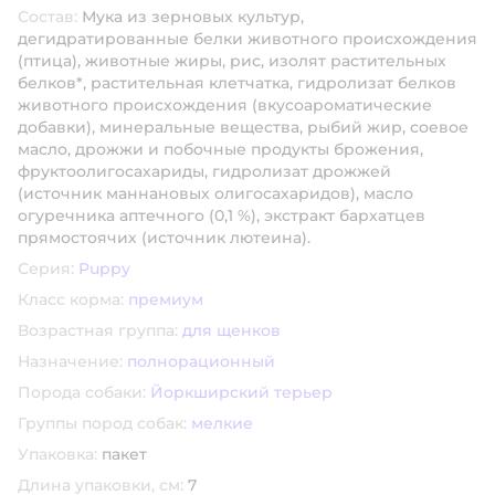
Состав:
Мука из зерновых культур,
дегидратированные белки животного происхождения
(птица), животные жиры, рис, изолят растительных
белков*, растительная клетчатка, гидролизат белков
животного происхождения (вкусоароматические
добавки), минеральные вещества, рыбий жир, соевое
масло, дрожжи и побочные продукты брожения,
фруктоолигосахариды, гидролизат дрожжей
(источник мaннановых олигосахаридов), масло
огуречника аптечного (0,1 %), экстракт бархатцев
прямостоячих (источник лютеина).
Серия:
Puppy
Класс корма:
премиум
Возрастная группа:
для щенков
Назначение:
полнорационный
Порода собаки:
Йоркширский терьер
Группы пород собак:
мелкие
Упаковка:
пакет
Длина упаковки, см:
7