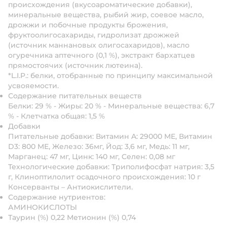
происхождения (вкусоароматические добавки),
минеральные вещества, рыбий жир, соевое масло,
дрожжи и побочные продукты брожения,
фруктоолигосахариды, гидролизат дрожжей
(источник мaннановых олигосахаридов), масло
огуречника аптечного (0,1 %), экстракт бархатцев
прямостоячих (источник лютеина).
*L.I.P.: белки, отобранные по принципу максимальной
усвояемости.
Содержание питательных веществ
Белки: 29 % - Жиры: 20 % - Минеральные вещества: 6,7
% - Клетчатка общая: 1,5 %
Добавки
Питательные добавки: Витамин A: 29000 ME, Витамин
D3: 800 ME, Железо: 36мг, Йод: 3,6 мг, Медь: 11 мг,
Марганец: 47 мг, Цинк: 140 мг, Ceлeн: 0,08 мг
Технологические добавки: Триполифосфат натрия: 3,5
г, Клиноптилолит осадочного происхождения: 10 г
Консерванты – Антиокислители.
Содержание нутриентов:
АМИНОКИСЛОТЫ
Таурин (%) 0,22 Метионин (%) 0,74