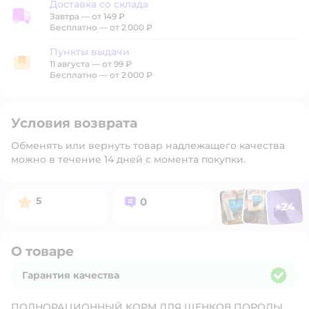
Доставка со склада
Завтра
—
от 149 ₽
Доставка со склада
Бесплатно — от 2 000 ₽
Пункты выдачи
11 августа
—
от 99 ₽
Пункты выдачи
Бесплатно — от 2 000 ₽
Условия возврата
Обменять или вернуть товар надлежащего качества
можно в течение 14 дней с момента покупки.
Фото п
Фото пользоват
Фото польз
Рейтинг:
Вопросов:
5
0
+
24
Открыть 
О товаре
Гарантия качества
Гарантия качества
ПОЛНОРАЦИОННЫЙ КОРМ ДЛЯ ЩЕНКОВ ПОРОДЫ