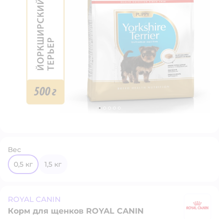
Вес
0,5 кг
1,5 кг
ROYAL CANIN
Корм для щенков ROYAL CANIN
R