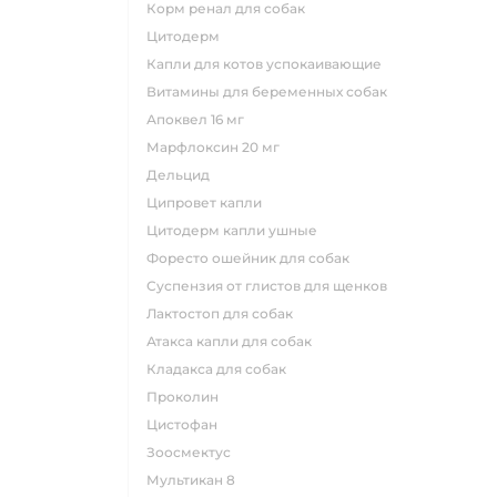
корм ренал для собак
цитодерм
капли для котов успокаивающие
витамины для беременных собак
апоквел 16 мг
марфлоксин 20 мг
дельцид
ципровет капли
цитодерм капли ушные
форесто ошейник для собак
суспензия от глистов для щенков
лактостоп для собак
атакса капли для собак
кладакса для собак
проколин
цистофан
зоосмектус
мультикан 8