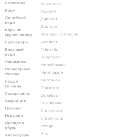
Ветаптека
адвантикс
Корм
адвокат
Лечебный
диронет
корм
дронтал
Корм по
экспресс успокоин
группе пород
фиприст
Сухой корм
Влажный
габитабс
корм
гепатовет
Лакомства
мильбемакс
Популярные
милпразон
товары
миртацен
Уход и
гигиена
празител
Содержание
селафорт
Амуниция
симпарика
Груминг
стоп цистит
Игрушки
стронгхолд
Одежда и
monge
обувь
hills
Аксессуары