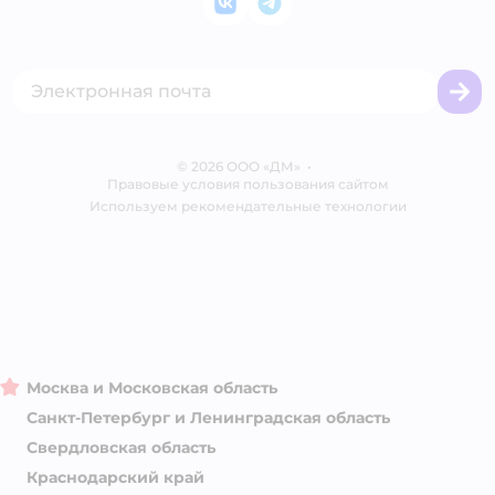
ВКонтакте
Telegram
Оплата Мокка
Политика использования файлов cookie
Одежда для кошек
Аренда торговых помещений
Акции
Сертификат АКИТ
Товары для собак
Горячая линия безопасности
Промокоды
Сертификаты
Корм для собак
Вакансии
Бренды
Обратная связь
Одежда для собак
Контакты
Отзывы
Карта сайта
Ветаптека
© 2026 ООО «ДМ»
Блог
•
Правовые условия пользования сайтом
Магазины сети
Используем рекомендательные технологии
Москва и Московская область
Санкт-Петербург и Ленинградская область
Свердловская область
Краснодарский край