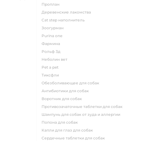
проплан
деревенские лакомства
cat step наполнитель
зоогурман
purina one
фармина
рольф 3д
неболин вет
pet a pet
тиксфли
обезболивающее для собак
антибиотики для собак
воротник для собак
противозачаточные таблетки для собак
шампунь для собак от зуда и аллергии
попона для собак
капли для глаз для собак
сердечные таблетки для собак