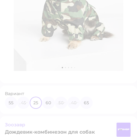
Вариант
55
45
25
60
50
40
65
Зоозавр
Дождевик-комбинезон для собак
З