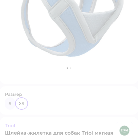
Размер
S
XS
Triol
Шлейка-жилетка для собак Triol мягкая
Tr