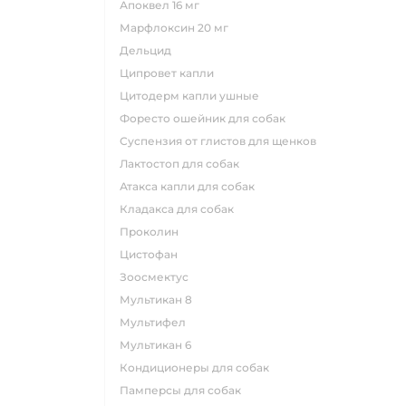
апоквел 16 мг
марфлоксин 20 мг
дельцид
ципровет капли
цитодерм капли ушные
форесто ошейник для собак
суспензия от глистов для щенков
лактостоп для собак
атакса капли для собак
кладакса для собак
проколин
цистофан
зоосмектус
мультикан 8
мультифел
мультикан 6
кондиционеры для собак
памперсы для собак