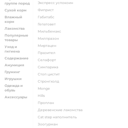
экспресс успокоин
группе пород
фиприст
Сухой корм
Влажный
габитабс
корм
гепатовет
Лакомства
мильбемакс
Популярные
милпразон
товары
миртацен
Уход и
гигиена
празител
Содержание
селафорт
Амуниция
симпарика
Груминг
стоп цистит
Игрушки
стронгхолд
Одежда и
monge
обувь
hills
Аксессуары
проплан
деревенские лакомства
cat step наполнитель
зоогурман