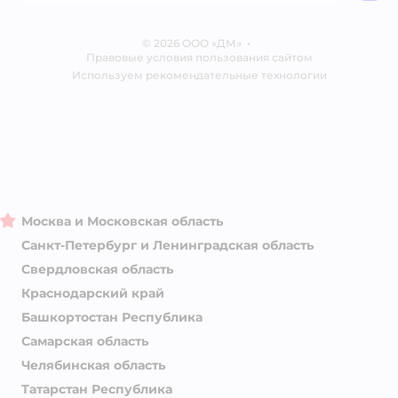
Одежда для собак
Контакты
Отзывы
Карта сайта
Ветаптека
© 2026 ООО «ДМ»
Блог
•
Правовые условия пользования сайтом
Магазины сети
Используем рекомендательные технологии
Москва и Московская область
Санкт-Петербург и Ленинградская область
Свердловская область
Краснодарский край
Башкортостан Республика
Самарская область
Челябинская область
Татарстан Республика