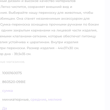
льный дизайн и высокое качество материалов
 Легко чистится, сохраняет внешний вид и
ания. Выбирайте нашу переноску для животных, чтобы
юбимцам. Она станет незаменимым аксессуаром для
о. Сумка-переноска оснащена прочными ручками по бокам
и одним закрытым карманами на лицевой части изделия,
емыми клапанами-сетками, которые обеспечат питомцу
елия устойчива к царапинам. Внутри изделия
и переноски. Размер изделия - 44х37х30 см.
 дна - 39,5х35 см.
ных магазинов.
1000160075
860520-09BE
сумка
миниатюрные,
средние
,
мелкие
Да