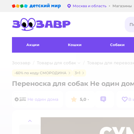
Детский мир
Москва и область
Магазины
Выбор адреса достав
Акции
Кошки
Собаки
Зоозавр
Товары для собак
Товары для перевоз
-60% по коду СМОРОДИНА
3+1
Переноска для собак Не один до
Не один дома
5,0
·
В 
назад