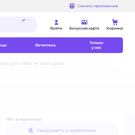
Скачать приложение
Войти
Бонусная карта
Корзина
Только
ицы
Ветаптека
у нас
ски для собак Не один дома
Нет в наличии
Уведомить о появлении