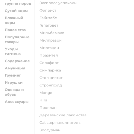
экспресс успокоин
группе пород
фиприст
Сухой корм
Влажный
габитабс
корм
гепатовет
Лакомства
мильбемакс
Популярные
милпразон
товары
миртацен
Уход и
гигиена
празител
Содержание
селафорт
Амуниция
симпарика
Груминг
стоп цистит
Игрушки
стронгхолд
Одежда и
monge
обувь
hills
Аксессуары
проплан
деревенские лакомства
cat step наполнитель
зоогурман