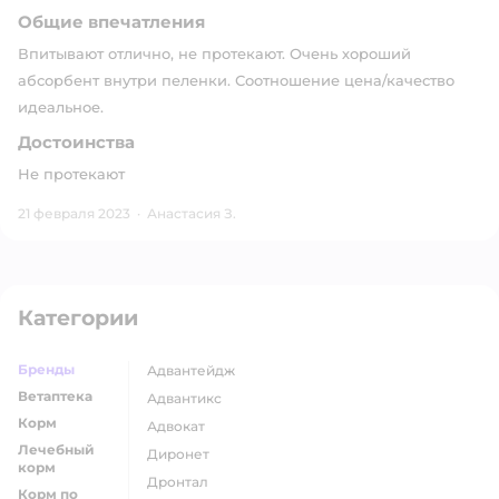
Общие впечатления
Впитывают отлично, не протекают. Очень хороший
абсорбент внутри пеленки. Соотношение цена/качество
идеальное.
Достоинства
Не протекают
21 февраля 2023
·
Анастасия З.
Категории
Бренды
адвантейдж
Ветаптека
адвантикс
Корм
адвокат
Лечебный
диронет
корм
дронтал
Корм по