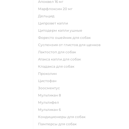
апоквел 16 мг
марфлоксин 20 мг
дельцид
ципровет капли
цитодерм капли ушные
форесто ошейник для собак
суспензия от глистов для щенков
лактостоп для собак
атакса капли для собак
кладакса для собак
проколин
цистофан
зоосмектус
мультикан 8
мультифел
мультикан 6
кондиционеры для собак
памперсы для собак