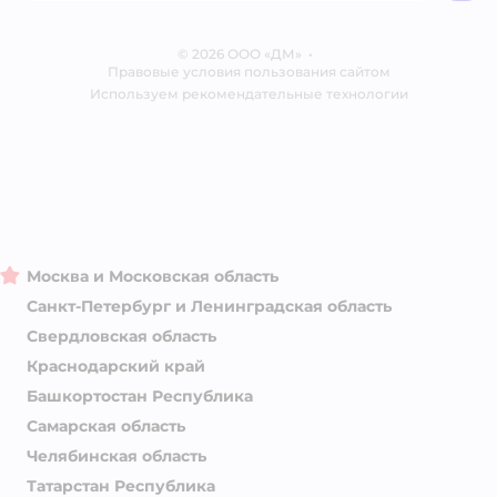
Одежда для собак
Контакты
Отзывы
Карта сайта
Ветаптека
© 2026 ООО «ДМ»
Блог
•
Правовые условия пользования сайтом
Магазины сети
Используем рекомендательные технологии
Москва и Московская область
Санкт-Петербург и Ленинградская область
Свердловская область
Краснодарский край
Башкортостан Республика
Самарская область
Челябинская область
Татарстан Республика