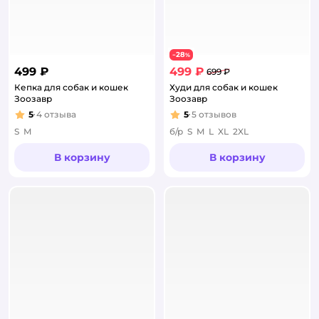
28
−
%
499 ₽
499 ₽
699 ₽
Кепка для собак и кошек
Худи для собак и кошек
Зоозавр
Зоозавр
5
4
отзыва
5
5
отзывов
Рейтинг:
Рейтинг:
S
M
б/р
S
M
L
XL
2XL
В корзину
В корзину