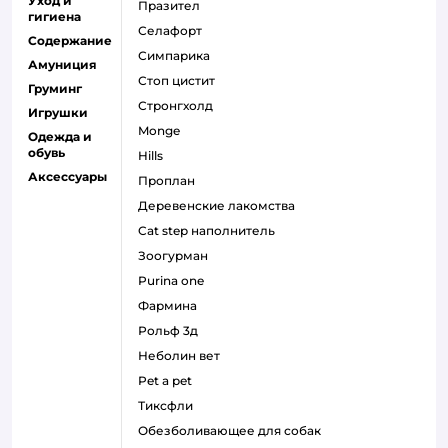
Уход и
празител
гигиена
селафорт
Содержание
симпарика
Амуниция
стоп цистит
Груминг
стронгхолд
Игрушки
monge
Одежда и
обувь
hills
Аксессуары
проплан
деревенские лакомства
cat step наполнитель
зоогурман
purina one
фармина
рольф 3д
неболин вет
pet a pet
тиксфли
обезболивающее для собак