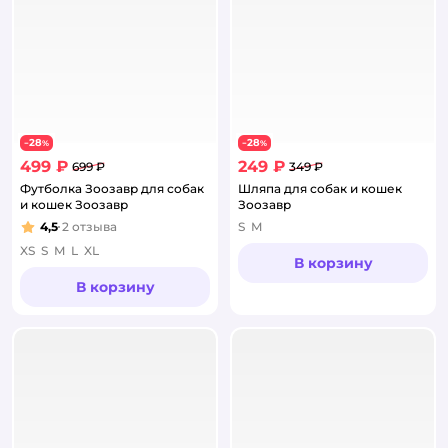
28
28
−
%
−
%
499 ₽
249 ₽
699 ₽
349 ₽
Футболка Зоозавр для собак
Шляпа для собак и кошек
и кошек Зоозавр
Зоозавр
4,5
2
отзыва
S
M
Рейтинг:
XS
S
M
L
XL
В корзину
В корзину