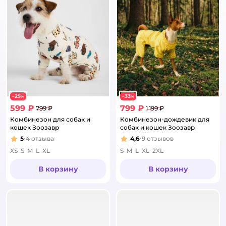
25
33
−
%
−
%
599 ₽
799 ₽
799 ₽
1 199 ₽
Комбинезон для собак и
Комбинезон-дождевик для
кошек Зоозавр
собак и кошек Зоозавр
5
4
отзыва
4,6
9
отзывов
Рейтинг:
Рейтинг:
XS
S
M
L
XL
S
M
L
XL
2XL
В корзину
В корзину