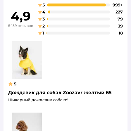
5
999+
4,9
4
227
3
79
5459 отзывов
2
39
1
18
5
Дождевик для собак Zoozavr жёлтый 65
Шикарный дождевик собаке!