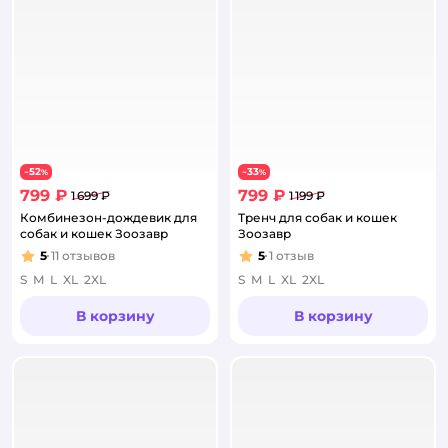
52
33
−
%
−
%
799 ₽
799 ₽
1 699 ₽
1 199 ₽
Комбинезон-дождевик для
Тренч для собак и кошек
собак и кошек Зоозавр
Зоозавр
5
11
отзывов
5
1
отзыв
Рейтинг:
Рейтинг:
S
M
L
XL
2XL
S
M
L
XL
2XL
В корзину
В корзину