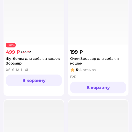
28
−
%
499 ₽
199 ₽
699 ₽
Футболка для собак и кошек
Очки Зоозавр для собак и
Зоозавр
кошек
XS
S
M
L
XL
5
4
отзыва
Рейтинг:
Б/Р
В корзину
В корзину