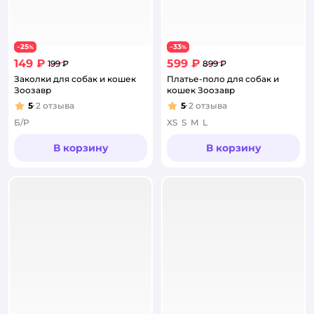
25
33
−
%
−
%
149 ₽
599 ₽
199 ₽
899 ₽
Заколки для собак и кошек
Платье-поло для собак и
Зоозавр
кошек Зоозавр
5
2
отзыва
5
2
отзыва
Рейтинг:
Рейтинг:
Б/Р
XS
S
M
L
В корзину
В корзину