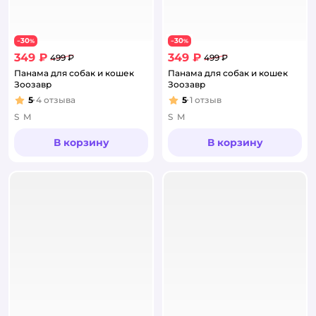
30
30
−
%
−
%
349 ₽
349 ₽
499 ₽
499 ₽
Панама для собак и кошек
Панама для собак и кошек
Зоозавр
Зоозавр
5
4
отзыва
5
1
отзыв
Рейтинг:
Рейтинг:
S
M
S
M
В корзину
В корзину