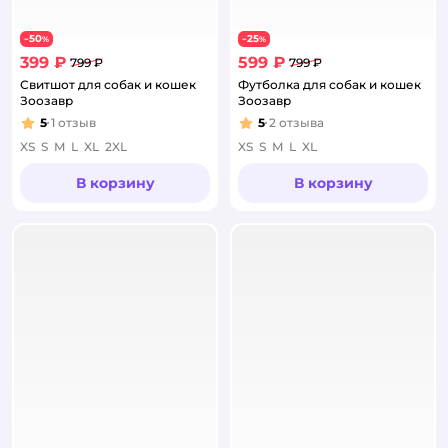
50
25
−
%
−
%
399 ₽
599 ₽
799 ₽
799 ₽
Свитшот для собак и кошек
Футболка для собак и кошек
Зоозавр
Зоозавр
5
1
отзыв
5
2
отзыва
Рейтинг:
Рейтинг:
XS
S
M
L
XL
2XL
XS
S
M
L
XL
В корзину
В корзину