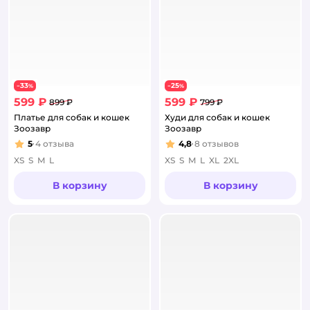
33
25
−
%
−
%
599 ₽
599 ₽
899 ₽
799 ₽
Платье для собак и кошек
Худи для собак и кошек
Зоозавр
Зоозавр
5
4
отзыва
4,8
8
отзывов
Рейтинг:
Рейтинг:
XS
S
M
L
XS
S
M
L
XL
2XL
В корзину
В корзину