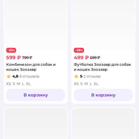
25
28
−
%
−
%
599 ₽
499 ₽
799 ₽
699 ₽
Комбинезон для собак и
Футболка Зоозавр для собак
кошек Зоозавр
и кошек Зоозавр
4,8
6
отзывов
5
2
отзыва
Рейтинг:
Рейтинг:
XS
S
M
L
XL
XS
S
M
L
XL
В корзину
В корзину