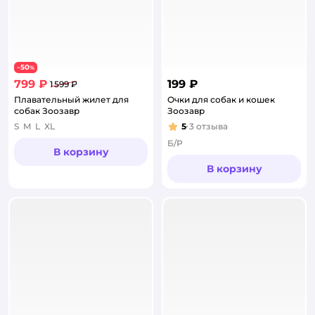
50
−
%
799 ₽
199 ₽
1 599 ₽
Плавательный жилет для
Очки для собак и кошек
собак Зоозавр
Зоозавр
S
M
L
XL
5
3
отзыва
Рейтинг:
Б/Р
В корзину
В корзину