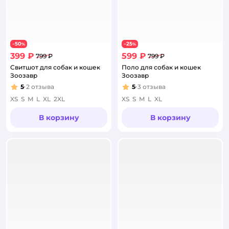
50
25
−
%
−
%
399 ₽
599 ₽
799 ₽
799 ₽
Свитшот для собак и кошек
Поло для собак и кошек
Зоозавр
Зоозавр
5
2
отзыва
5
3
отзыва
Рейтинг:
Рейтинг:
XS
S
M
L
XL
2XL
XS
S
M
L
XL
В корзину
В корзину