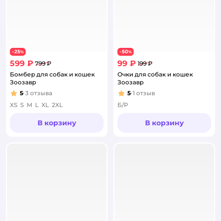
25
50
−
%
−
%
599 ₽
99 ₽
799 ₽
199 ₽
Бомбер для собак и кошек
Очки для собак и кошек
Зоозавр
Зоозавр
5
3
отзыва
5
1
отзыв
Рейтинг:
Рейтинг:
XS
S
M
L
XL
2XL
Б/Р
В корзину
В корзину