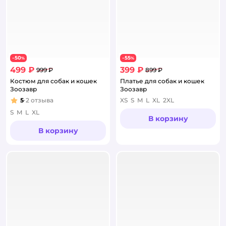
50
55
−
%
−
%
499 ₽
399 ₽
999 ₽
899 ₽
Костюм для собак и кошек
Платье для собак и кошек
Зоозавр
Зоозавр
5
2
отзыва
XS
S
M
L
XL
2XL
Рейтинг:
S
M
L
XL
В корзину
В корзину