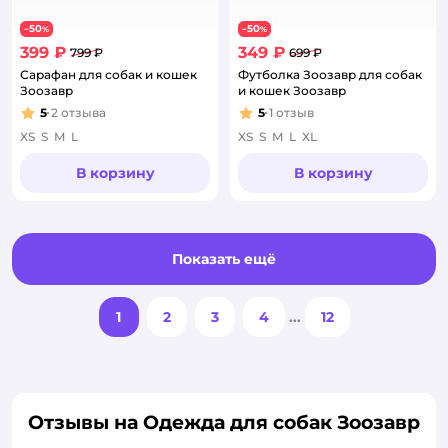
50
50
−
%
−
%
399 ₽
349 ₽
799 ₽
699 ₽
Сарафан для собак и кошек
Футболка Зоозавр для собак
Зоозавр
и кошек Зоозавр
5
2
отзыва
5
1
отзыв
Рейтинг:
Рейтинг:
XS
S
M
L
XS
S
M
L
XL
В корзину
В корзину
Показать ещё
1
2
3
4
...
12
Отзывы на Одежда для собак Зоозавр