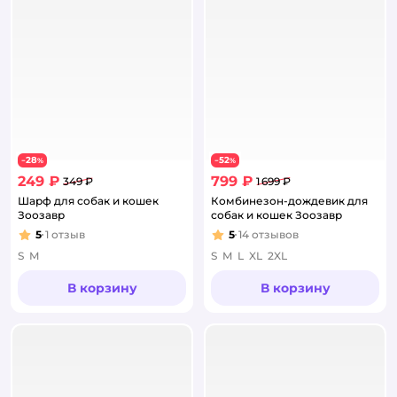
28
52
−
%
−
%
249 ₽
799 ₽
349 ₽
1 699 ₽
Шарф для собак и кошек
Комбинезон-дождевик для
Зоозавр
собак и кошек Зоозавр
5
1
отзыв
5
14
отзывов
Рейтинг:
Рейтинг:
S
M
S
M
L
XL
2XL
В корзину
В корзину