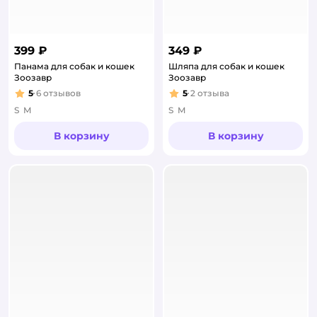
399 ₽
349 ₽
Панама для собак и кошек
Шляпа для собак и кошек
Зоозавр
Зоозавр
5
6
отзывов
5
2
отзыва
Рейтинг:
Рейтинг:
S
M
S
M
В корзину
В корзину