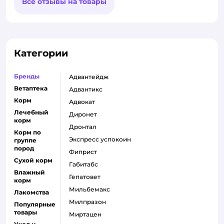
Все отзывы на товары
Категории
Бренды
адвантейдж
Ветаптека
адвантикс
Корм
адвокат
Лечебный
диронет
корм
дронтал
Корм по
экспресс успокоин
группе
пород
фиприст
Сухой корм
габитабс
Влажный
гепатовет
корм
мильбемакс
Лакомства
милпразон
Популярные
товары
миртацен