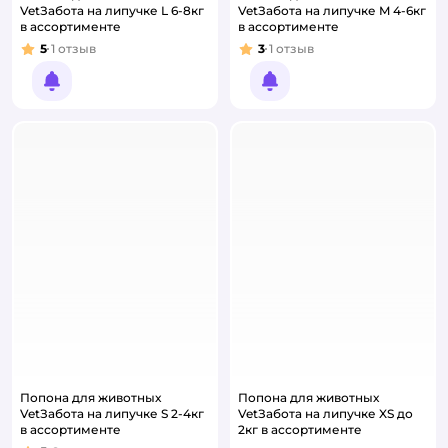
VetЗабота на липучке L 6-8кг
VetЗабота на липучке M 4-6кг
в ассортименте
в ассортименте
5
1
отзыв
3
1
отзыв
Рейтинг:
Рейтинг:
Уведомить о появлении
Уведомить о появлении
Попона для животных
Попона для животных
VetЗабота на липучке S 2-4кг
VetЗабота на липучке XS до
в ассортименте
2кг в ассортименте