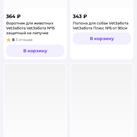
364 ₽
343 ₽
Воротник для животных
Попона для собак VetЗабота
VetЗабота VetЗабота №15
VetЗабота Плюс №6 от 90см
защитный на липучке
В корзину
5
3
отзыва
Рейтинг:
В корзину