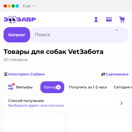
Детский мир
Ещё
Каталог
Товары для собак VetЗабота
20
товаров
Категория: Собаки
Сортировка
Фильтры
Бренд
Получить за 1-2 часа
Сегодня 
Закрыть
Способ получения
Способ получения
Выберите адрес или магазин