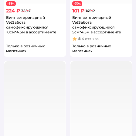
36
30
−
%
−
%
224 ₽
101 ₽
355 ₽
145 ₽
Бинт ветеринарный
Бинт ветеринарный
VetЗабота
VetЗабота
самофиксирующийся
самофиксирующийся
10см*4.5м в ассортименте
5см*4.5м в ассортименте
5
4
отзыва
Рейтинг:
Только в розничных
Только в розничных
магазинах
магазинах