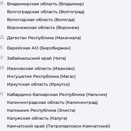
В
Владимирская область
(Владимир)
Волгоградская область
(Волгоград)
Вологодская область
(Вологда)
Воронежская область
(Воронеж)
Д
Дагестан Республика
(Махачкала)
Е
Еврейская АО
(Биробиджан)
З
Забайкальский край
(Чита)
И
Ивановская область
(Иваново)
Ингушетия Республика
(Магас)
Иркутская область
(Иркутск)
К
Кабардино-Балкарская Республика
(Нальчик)
Калининградская область
(Калининград)
Калмыкия Республика
(Элиста)
Калужская область
(Калуга)
Камчатский край
(Петропавловск-Камчатский)