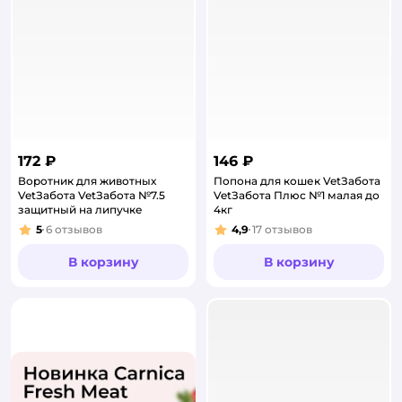
172 ₽
146 ₽
Воротник для животных
Попона для кошек VetЗабота
VetЗабота VetЗабота №7.5
VetЗабота Плюс №1 малая до
защитный на липучке
4кг
5
6
отзывов
4,9
17
отзывов
Рейтинг:
Рейтинг:
В корзину
В корзину