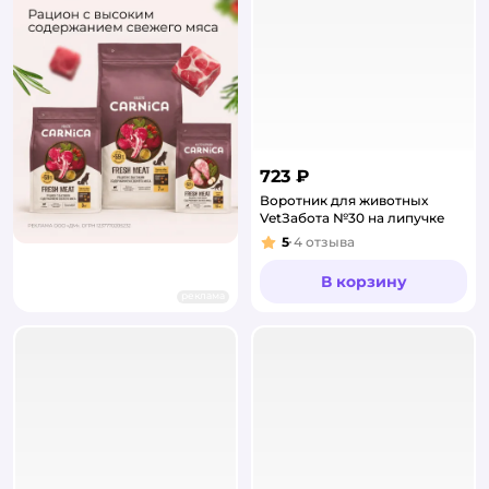
723 ₽
Воротник для животных
VetЗабота №30 на липучке
5
4
отзыва
Рейтинг:
В корзину
реклама