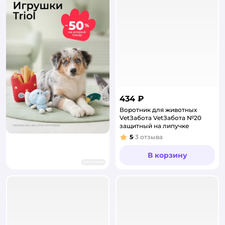
434 ₽
Воротник для животных
VetЗабота VetЗабота №20
защитный на липучке
5
3
отзыва
Рейтинг:
В корзину
реклама