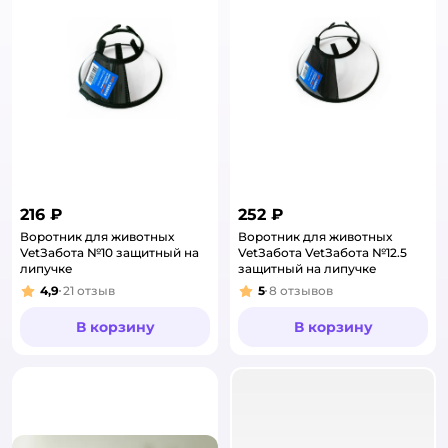
216 ₽
252 ₽
Воротник для животных
Воротник для животных
VetЗабота №10 защитный на
VetЗабота VetЗабота №12.5
липучке
защитный на липучке
4,9
21
отзыв
5
8
отзывов
Рейтинг:
Рейтинг:
В корзину
В корзину