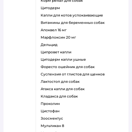
корм ренал для собак
цитодерм
капли для котов успокаивающие
витамины для беременных собак
апоквел 16 мг
марфлоксин 20 мг
дельцид
ципровет капли
цитодерм капли ушные
форесто ошейник для собак
суспензия от глистов для щенков
лактостоп для собак
атакса капли для собак
кладакса для собак
проколин
цистофан
зоосмектус
мультикан 8