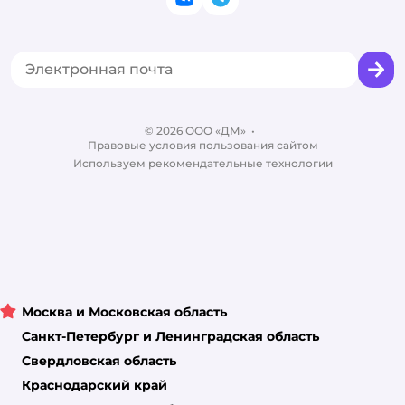
ВКонтакте
Telegram
Оплата Мокка
Политика использования файлов cookie
Одежда для кошек
Аренда торговых помещений
Акции
Сертификат АКИТ
Товары для собак
Горячая линия безопасности
Промокоды
Сертификаты
Корм для собак
Вакансии
Бренды
Обратная связь
Одежда для собак
Контакты
Отзывы
Карта сайта
Ветаптека
© 2026 ООО «ДМ»
Блог
•
Правовые условия пользования сайтом
Магазины сети
Используем рекомендательные технологии
Москва и Московская область
Санкт-Петербург и Ленинградская область
Свердловская область
Краснодарский край