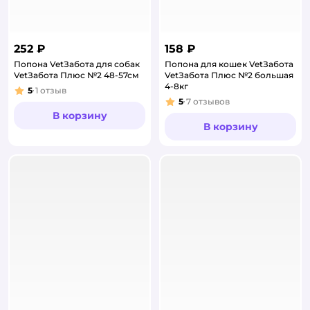
252 ₽
158 ₽
Попона VetЗабота для собак
Попона для кошек VetЗабота
VetЗабота Плюс №2 48-57см
VetЗабота Плюс №2 большая
4-8кг
5
1
отзыв
Рейтинг:
5
7
отзывов
Рейтинг:
В корзину
В корзину