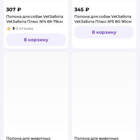
307 ₽
345 ₽
Попона для собак VetЗабота
Попона для собак VetЗабота
VetЗабота Плюс №4 69-79см
VetЗабота Плюс №5 80-90см
5
2
отзыва
Рейтинг:
В корзину
В корзину
Попона для животных
Попона для животных