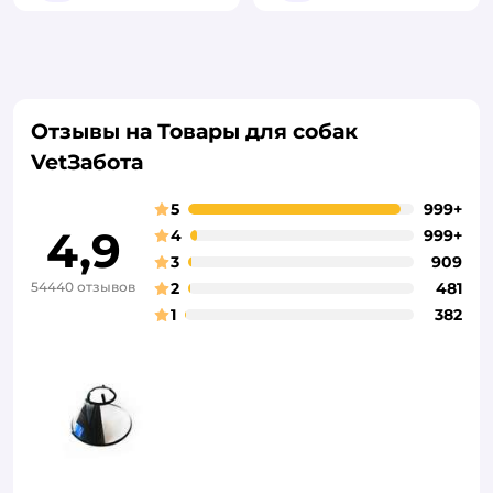
Отзывы на Товары для собак
VetЗабота
5
999+
4,9
4
999+
3
909
54440 отзывов
2
481
1
382