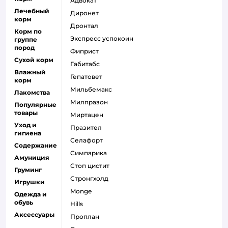
адвокат
Лечебный
диронет
корм
дронтал
Корм по
экспресс успокоин
группе
пород
фиприст
Сухой корм
габитабс
Влажный
гепатовет
корм
мильбемакс
Лакомства
милпразон
Популярные
товары
миртацен
Уход и
празител
гигиена
селафорт
Содержание
симпарика
Амуниция
стоп цистит
Груминг
стронгхолд
Игрушки
monge
Одежда и
обувь
hills
Аксессуары
проплан