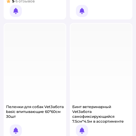
5
6
отзывов
Рейтинг:
Уведомить о появлении
Уведомить о появлении
Пеленки для собак VetЗабота
Бинт ветеринарный
basic впитывающие 60*60см
VetЗабота
30шт
самофиксирующийся
7.5см*4.5м в ассортименте
Уведомить о появлении
Уведомить о появлении