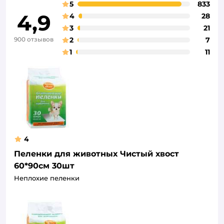
5
833
4,9
4
28
3
21
900 отзывов
2
7
1
11
4
Пеленки для животных Чистый хвост
60*90см 30шт
Неплохие пеленки