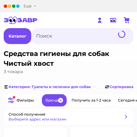
Детский мир
Ещё
Каталог
Средства гигиены для собак
Чистый хвост
3
товара
Категория: Туалеты и пеленки для собак
Сортировка
Фильтры
Бренд
Получить за 1-2 часа
Сегодня 
Закрыть
Способ получения
Способ получения
Выберите адрес или магазин