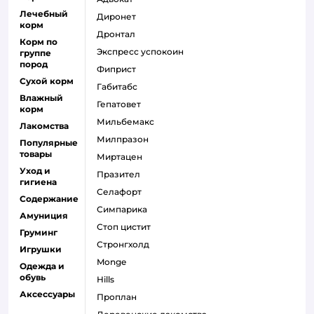
Лечебный
диронет
корм
дронтал
Корм по
экспресс успокоин
группе
пород
фиприст
Сухой корм
габитабс
Влажный
гепатовет
корм
мильбемакс
Лакомства
милпразон
Популярные
товары
миртацен
Уход и
празител
гигиена
селафорт
Содержание
симпарика
Амуниция
стоп цистит
Груминг
стронгхолд
Игрушки
monge
Одежда и
обувь
hills
Аксессуары
проплан