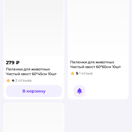
279 ₽
Пеленки для животных
Чистый хвост 60*60см 10шт
Пеленки для животных
5
1
отзыв
Чистый хвост 60*45см 10шт
Рейтинг:
4
2
отзыва
Рейтинг:
В корзину
Уведомить о появлении