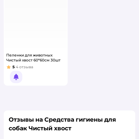
Пеленки для животных
Чистый хвост 60*60см 30шт
5
4
отзыва
Рейтинг:
Уведомить о появлении
Отзывы на Средства гигиены для
собак Чистый хвост