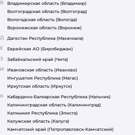
В
Владимирская область
(Владимир)
Волгоградская область
(Волгоград)
Вологодская область
(Вологда)
Воронежская область
(Воронеж)
Д
Дагестан Республика
(Махачкала)
Е
Еврейская АО
(Биробиджан)
З
Забайкальский край
(Чита)
И
Ивановская область
(Иваново)
Ингушетия Республика
(Магас)
Иркутская область
(Иркутск)
К
Кабардино-Балкарская Республика
(Нальчик)
Калининградская область
(Калининград)
Калмыкия Республика
(Элиста)
Калужская область
(Калуга)
Камчатский край
(Петропавловск-Камчатский)