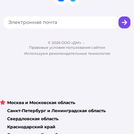
ВКонтакте
Telegram
Оплата Мокка
Политика использования файлов cookie
Одежда для кошек
Аренда торговых помещений
Акции
Сертификат АКИТ
Товары для собак
Горячая линия безопасности
Промокоды
Сертификаты
Корм для собак
Вакансии
Бренды
Обратная связь
Одежда для собак
Контакты
Отзывы
Карта сайта
Ветаптека
© 2026 ООО «ДМ»
Блог
•
Правовые условия пользования сайтом
Магазины сети
Используем рекомендательные технологии
Москва и Московская область
Санкт-Петербург и Ленинградская область
Свердловская область
Краснодарский край