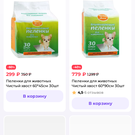
60
40
−
%
−
%
299 ₽
779 ₽
750 ₽
1 299 ₽
Пеленки для животных
Пеленки для животных
Чистый хвост 60*45см 30шт
Чистый хвост 60*90см 30шт
4,5
6
отзывов
Рейтинг:
В корзину
В корзину