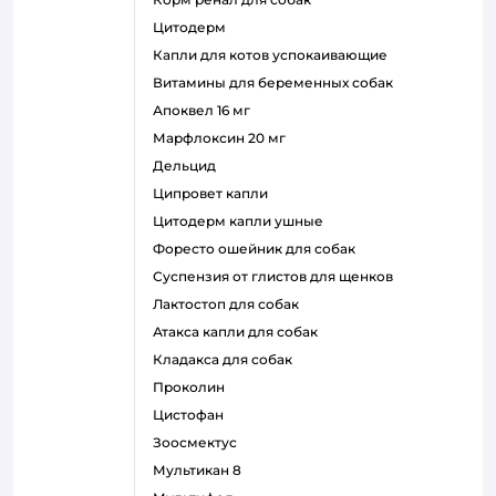
цитодерм
капли для котов успокаивающие
витамины для беременных собак
апоквел 16 мг
марфлоксин 20 мг
дельцид
ципровет капли
цитодерм капли ушные
форесто ошейник для собак
суспензия от глистов для щенков
лактостоп для собак
атакса капли для собак
кладакса для собак
проколин
цистофан
зоосмектус
мультикан 8