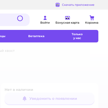
Скачать приложение
Войти
Бонусная карта
Корзина
Только
ицы
Ветаптека
у нас
ый хвост
Нет в наличии
Уведомить о появлении