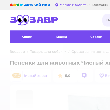
Детский мир
Москва и область
Магазины
Выбор адреса достав
Акции
Кошки
Собаки
Зоозавр
Товары для собак
Средства гигиены д
Пеленки для животных Чистый х
Чистый хвост
5,0
·
В 