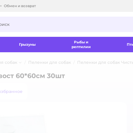
Обмен и возврат
ки.
Рыбы и
Грызуны
Пт
рептилии
ля собак
Пеленки для собак
Пеленки для собак Чист
вост 60*60см 30шт
избранное