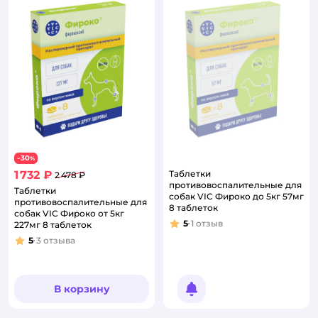
30
−
%
1 732 ₽
Таблетки
2 478 ₽
противовоспалительные для
Таблетки
собак VIC Фироко до 5кг 57мг
противовоспалительные для
8 таблеток
собак VIC Фироко от 5кг
5
1
отзыв
227мг 8 таблеток
Рейтинг:
5
3
отзыва
Рейтинг:
В корзину
Уведомить о появлении