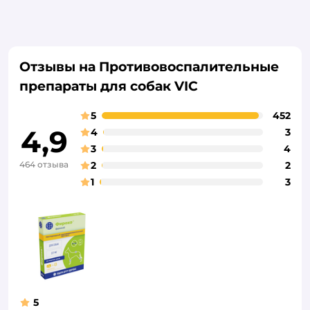
Отзывы на Противовоспалительные
препараты для собак VIC
5
452
4,9
4
3
3
4
464 отзыва
2
2
1
3
5