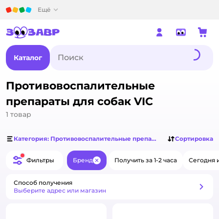
Детский мир
Ещё
Каталог
Противовоспалительные
препараты для собак VIC
1
товар
Категория: Противовоспалительные препараты для собак
Сортировка
Фильтры
Бренд
Получить за 1-2 часа
Сегодня 
Закрыть
Способ получения
Способ получения
Выберите адрес или магазин