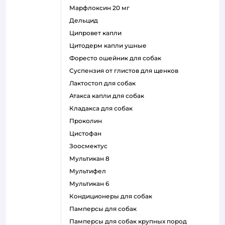
марфлоксин 20 мг
дельцид
ципровет капли
цитодерм капли ушные
форесто ошейник для собак
суспензия от глистов для щенков
лактостоп для собак
атакса капли для собак
кладакса для собак
проколин
цистофан
зоосмектус
мультикан 8
мультифел
мультикан 6
кондиционеры для собак
памперсы для собак
памперсы для собак крупных пород