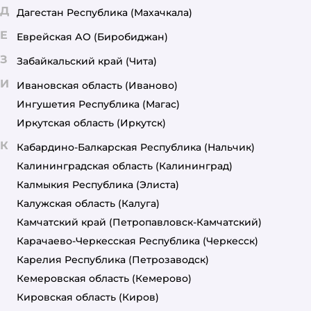
Д
Дагестан Республика
(Махачкала)
Е
Еврейская АО
(Биробиджан)
З
Забайкальский край
(Чита)
И
Ивановская область
(Иваново)
Ингушетия Республика
(Магас)
Иркутская область
(Иркутск)
К
Кабардино-Балкарская Республика
(Нальчик)
Калининградская область
(Калининград)
Калмыкия Республика
(Элиста)
Калужская область
(Калуга)
Камчатский край
(Петропавловск-Камчатский)
Карачаево-Черкесская Республика
(Черкесск)
Карелия Республика
(Петрозаводск)
Кемеровская область
(Кемерово)
Кировская область
(Киров)