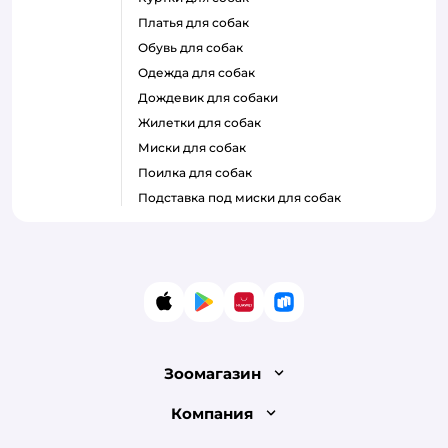
платья для собак
обувь для собак
одежда для собак
дождевик для собаки
жилетки для собак
миски для собак
поилка для собак
подставка под миски для собак
App Store
Google Play
AppGallery
RuStore
Зоомагазин
Лицензия
Компания
Как сделать заказ