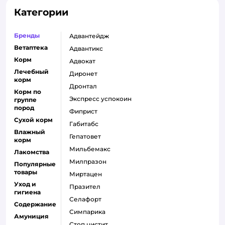
Категории
Бренды
адвантейдж
Ветаптека
адвантикс
Корм
адвокат
Лечебный
диронет
корм
дронтал
Корм по
экспресс успокоин
группе
пород
фиприст
Сухой корм
габитабс
Влажный
гепатовет
корм
мильбемакс
Лакомства
милпразон
Популярные
товары
миртацен
Уход и
празител
гигиена
селафорт
Содержание
симпарика
Амуниция
стоп цистит