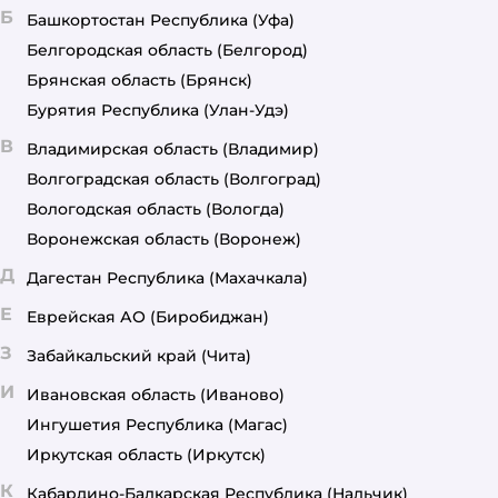
Б
Башкортостан Республика
(Уфа)
Белгородская область
(Белгород)
Брянская область
(Брянск)
Бурятия Республика
(Улан-Удэ)
В
Владимирская область
(Владимир)
Волгоградская область
(Волгоград)
Вологодская область
(Вологда)
Воронежская область
(Воронеж)
Д
Дагестан Республика
(Махачкала)
Е
Еврейская АО
(Биробиджан)
З
Забайкальский край
(Чита)
И
Ивановская область
(Иваново)
Ингушетия Республика
(Магас)
Иркутская область
(Иркутск)
К
Кабардино-Балкарская Республика
(Нальчик)