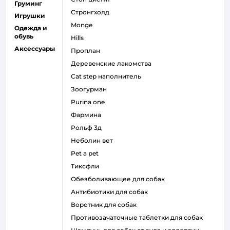
Груминг
стронгхолд
Игрушки
monge
Одежда и
обувь
hills
Аксессуары
проплан
деревенские лакомства
cat step наполнитель
зоогурман
purina one
фармина
рольф 3д
неболин вет
pet a pet
тиксфли
обезболивающее для собак
антибиотики для собак
воротник для собак
противозачаточные таблетки для собак