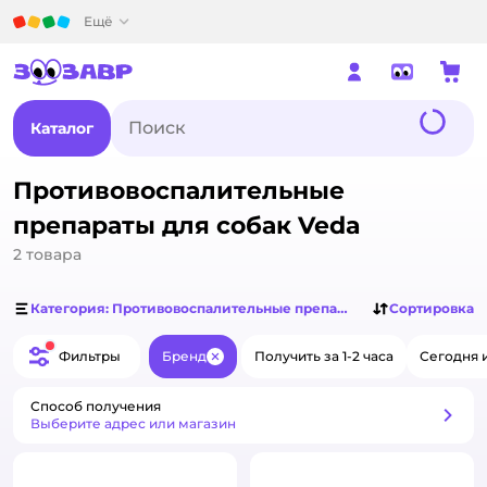
Детский мир
Ещё
Каталог
Противовоспалительные
препараты для собак Veda
2
товара
Категория: Противовоспалительные препараты для собак
Сортировка
Фильтры
Бренд
Получить за 1-2 часа
Сегодня 
Закрыть
Способ получения
Способ получения
Выберите адрес или магазин