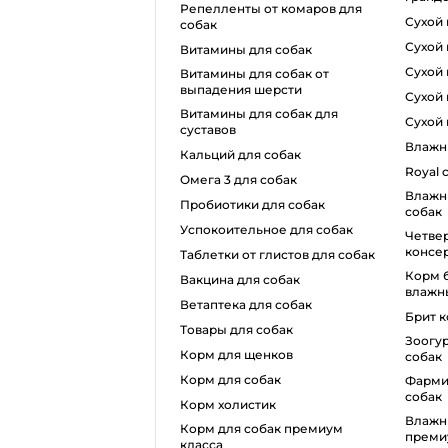
репелленты от комаров для
сухо
собак
сухой
витамины для собак
сухой
витамины для собак от
выпадения шерсти
сухо
витамины для собак для
сухо
суставов
влаж
кальций для собак
royal
омега 3 для собак
влажный корм monge для
пробиотики для собак
собак
успокоительное для собак
четвероногий гурман
консер
таблетки от глистов для собак
корм беркли для собак
вакцина для собак
влажн
ветаптека для собак
брит 
товары для собак
зоогурман влажный корм для
корм для щенков
собак
корм для собак
фармина влажный корм для
собак
корм холистик
влажный корм для собак
корм для собак премиум
преми
класса