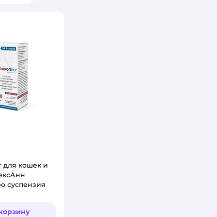
 для кошек и
ексАнн
о суспензия
 корзину