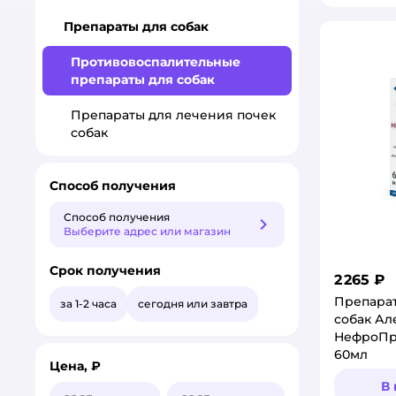
Препараты для собак
Противовоспалительные
препараты для собак
Препараты для лечения почек
собак
Способ получения
Способ получения
Способ получения
Выберите адрес или магазин
Срок получения
2 265 ₽
Препарат
за 1-2 часа
сегодня или завтра
собак Ал
НефроПр
60мл
Цена, ₽
В