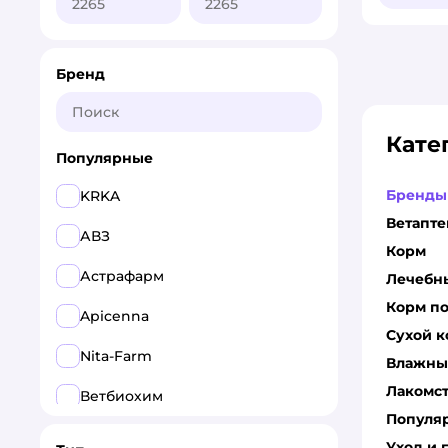
Бренд
Кате
Популярные
Бренды
KRKA
Ветапте
АВЗ
Корм
Астрафарм
Лечебн
Корм по
Apicenna
Сухой 
Nita-Farm
Влажны
Лакомс
Ветбиохим
Популя
Pchelodar
Уход и 