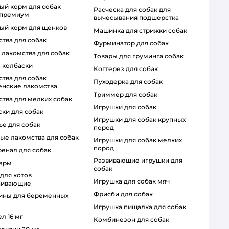
расческа для собак для
 премиум
вычесывания подшерстка
ный корм для щенков
машинка для стрижки собак
ства для собак
фурминатор для собак
т лакомства для собак
товары для груминга собак
с колбаски
когтерез для собак
пуходерка для собак
енские лакомства
триммер для собак
ства для мелких собак
игрушки для собак
ски для собак
игрушки для собак крупных
ье для собак
пород
ные лакомства для собак
игрушки для собак мелких
пород
ренал для собак
развивающие игрушки для
дерм
собак
игрушка для собак мяч
аивающие
фрисби для собак
игрушка пищалка для собак
ел 16 мг
комбинезон для собак