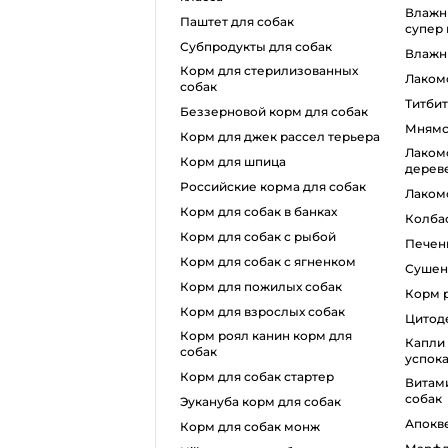
влажный корм для собак
паштет для собак
супер
субпродукты для собак
влаж
корм для стерилизованных
лаком
собак
титби
беззерновой корм для собак
мням
корм для джек рассел терьера
лакомства для собак
корм для шпица
дерев
российские корма для собак
лаком
корм для собак в банках
колба
корм для собак с рыбой
печен
корм для собак с ягненком
суше
корм для пожилых собак
корм 
корм для взрослых собак
цито
корм роял канин корм для
капли для котов
собак
успок
корм для собак стартер
витамины для беременных
собак
эукануба корм для собак
апокв
корм для собак монж