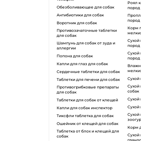
роял канин для собак мелких
обезболивающее для собак
пород
антибиотики для собак
проплан для собак мелких
пород
воротник для собак
корм грандорф для собак
противозачаточные таблетки
мелки
для собак
сухой корм для собак крупных
шампунь для собак от зуда и
пород
аллергии
сухой корм для собак средних
попона для собак
пород
капли для глаз для собак
влажный корм для собак
мелки
сердечные таблетки для собак
сухой
таблетки для печени для собак
сухой корм роял канин для
противогрибковые препараты
собак
для собак
сухо
таблетки для собак от клещей
сухой
капли для собак инспектор
сухой корм для собак
тиксфли таблетка для собак
зоогу
ошейник от клещей для собак
корм 
таблетка от блох и клещей для
сухой корм для собак
собак
гранд