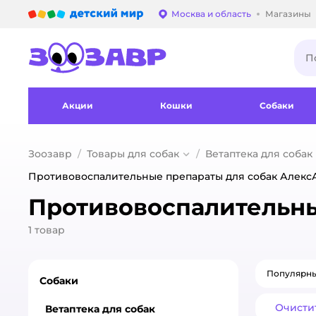
Детский мир
Москва и область
Магазины
Выбор адреса достав
Акции
Кошки
Собаки
Зоозавр
Товары для собак
Ветаптека для собак
Противовоспалительные препараты для собак Алекс
Противовоспалительны
1
товар
Популярн
Собаки
Очисти
Ветаптека для собак