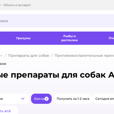
Обмен и возврат
ки.
Рыбы и
Грызуны
Пт
рептилии
Препараты для собак
Противовоспалительные препа
Анн
е препараты для собак 
ые
Бренд
Получить за 1-2 часа
Сегодня ил
Популярные
Закрыть
ть всё