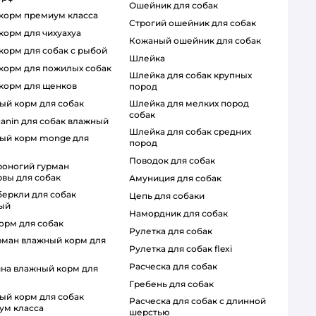
ошейник для собак
й корм премиум класса
строгий ошейник для собак
 корм для чихуахуа
кожаный ошейник для собак
 корм для собак с рыбой
шлейка
й корм для пожилых собак
шлейка для собак крупных
й корм для щенков
пород
шлейка для мелких пород
ный корм для собак
собак
 canin для собак влажный
шлейка для собак средних
пород
поводок для собак
вы для собак
амуниция для собак
цепь для собаки
ый
намордник для собак
корм для собак
рулетка для собак
рулетка для собак flexi
расческа для собак
гребень для собак
расческа для собак с длинной
ум класса
шерстью