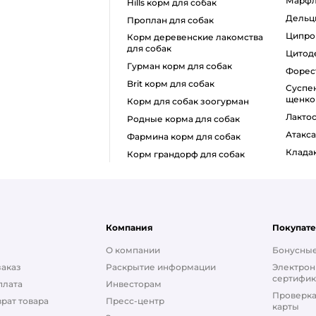
марф
hills корм для собак
дель
проплан для собак
ципр
корм деревенские лакомства
для собак
цито
гурман корм для собак
форе
brit корм для собак
суспензия от глистов для
щенко
корм для собак зоогурман
лакто
родные корма для собак
атакс
фармина корм для собак
клада
корм грандорф для собак
Компания
Покупат
О компании
Бонусные
заказ
Раскрытие информации
Электрон
сертифик
плата
Инвесторам
Проверка
рат товара
Пресс-центр
карты