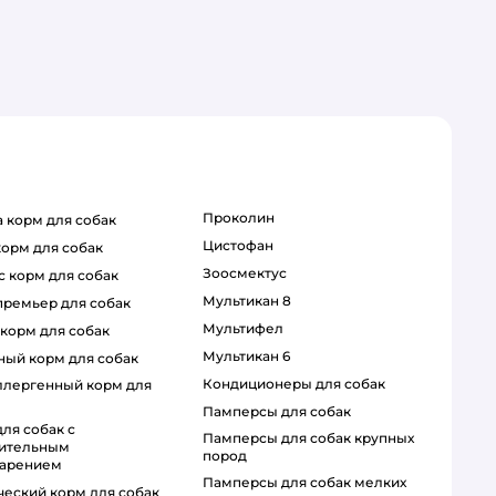
проколин
ca корм для собак
цистофан
 корм для собак
зоосмектус
с корм для собак
мультикан 8
 премьер для собак
мультифел
 корм для собак
мультикан 6
бный корм для собак
кондиционеры для собак
памперсы для собак
памперсы для собак крупных
вительным
пород
арением
памперсы для собак мелких
ический корм для собак