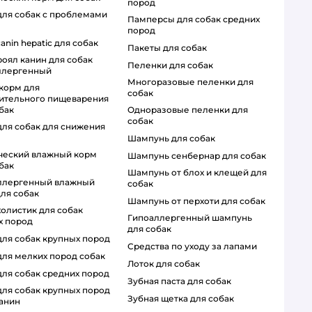
пород
памперсы для собак средних
пород
 canin hepatic для собак
пакеты для собак
пеленки для собак
ллергенный
многоразовые пеленки для
собак
вительного пищеварения
одноразовые пеленки для
бак
собак
шампунь для собак
шампунь сенбернар для собак
бак
шампунь от блох и клещей для
собак
ля собак
шампунь от перхоти для собак
гипоаллергенный шампунь
х пород
для собак
 для собак крупных пород
средства по уходу за лапами
 для мелких пород собак
лоток для собак
 для собак средних пород
зубная паста для собак
зубная щетка для собак
канин