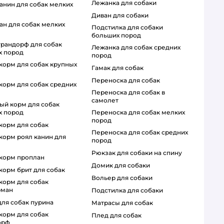
лежанка для собаки
диван для собаки
подстилка для собаки
больших пород
лежанка для собак средних
х пород
пород
гамак для собак
переноска для собак
переноска для собак в
самолет
переноска для собак мелких
х пород
пород
 корм для собак
переноска для собак средних
пород
рюкзак для собаки на спину
й корм проплан
домик для собаки
 корм брит для собак
вольер для собаки
рман
подстилка для собаки
для собак пурина
матрасы для собак
плед для собак
орф