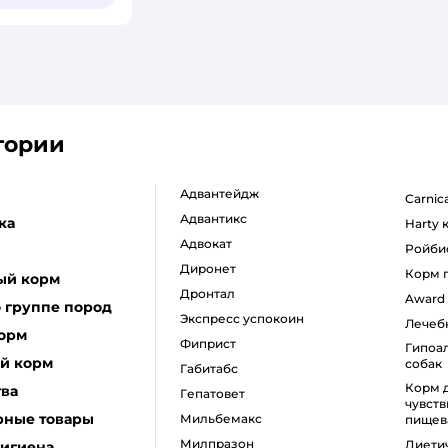
гории
адвантейдж
carni
адвантикс
ка
harty
адвокат
ройби
диронет
корм
ый корм
дронтал
award
 группе пород
экспресс успокоин
лече
корм
фиприст
гипоаллергенный корм для
й корм
собак
габитабс
корм для собак с
тва
гепатовет
чувст
рные товары
мильбемакс
пищев
милпразон
диет
гигиена