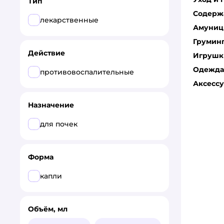
Тип
Содерж
УРОПРО
лекарственные
Амуниц
Okvet
Грумин
Действие
Неболин-Вет
Игрушк
Одежда 
противовоспалительные
Все
Аксесс
АлексАнн
Назначение
Agrobioprom
для почек
Apicenna
KRKA
Форма
Neoterica
капли
Nita-Farm
Объём, мл
Okvet