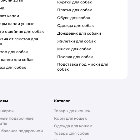
локсин 20 мг
куртки для собак
цид
платья для собак
овет капли
обувь для собак
дерм капли ушные
одежда для собак
сто ошейник для собак
дождевик для собаки
жилетки для собак
в
миски для собак
стоп для собак
поилка для собак
а капли для собак
подставка под миски для
кса для собак
собак
елям
Каталог
 карты
Товары для кошек
ные подарочные
Корм для кошек
аты
Одежда для кошек
 баланса подарочной
Товары для собак