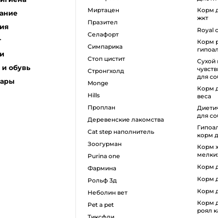
миртацен
корм для собак с проблемами
ание
жкт
празител
ия
royal
селафорт
г
корм роял канин для собак
симпарика
гипоа
и
стоп цистит
сухой корм для
и обувь
чувст
стронгхолд
для со
уары
monge
корм для собак для снижения
hills
веса
проплан
диетический влажный корм
для со
деревенские лакомства
гипоаллергенный влажный
cat step наполнитель
корм д
зоогурман
корм холистик для собак
мелки
purina one
корм
фармина
корм
рольф 3д
корм
неболин вет
корм для собак крупных пород
pet a pet
роял 
тиксфли