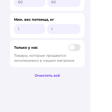
Pchelodar
Veda
Мин. вес питомца, кг
VIC
АВЗ
Астрафарм
Только у нас
Товары, которые продаются 
БАРС
эксклюзивно в нашем магазине
Ветбиохим
Очистить всё
Неболин-Вет
УРОПРО