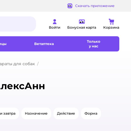
Скачать приложение
Войти
Бонусная карта
Корзина
Только
ицы
Ветаптека
у нас
раты для собак
АлексАнн
и завтра
Назначение
Действие
Форма