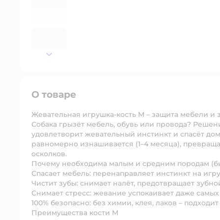
далее
О товаре
Жевательная игрушка-кость M – защита мебели и 
Собака грызёт мебель, обувь или провода? Решени
удовлетворит жевательный инстинкт и спасёт дом
равномерно изнашивается (1–4 месяца), превраща
осколков.
Почему необходима малым и средним породам (бигл
Спасает мебель: перенаправляет инстинкт на игр
Чистит зубы: снимает налёт, предотвращает зубно
Снимает стресс: жевание успокаивает даже самы
100% безопасно: без химии, клея, лаков – подходи
Преимущества кости M