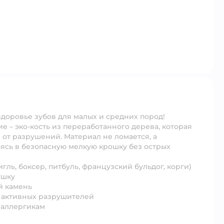
здоровье зубов для малых и средних пород!
е – эко-кость из переработанного дерева, которая
 от разрушений. Материал не ломается, а
ясь в безопасную мелкую крошку без острых
ь, боксер, питбуль, французский бульдог, корги)
ушку
й камень
х активных разрушителей
т аллергикам