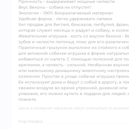
Прочность – выдерживает мощные челюсти
Вкус бекона – собака не отпустит!
Экология – 100% биоразлагаемый материал
Удобная форма – легко удерживать лапами
Хит продаж для биглей, боксеров, питбулей, фран
которая служит месяцы и радует и собаку, и хозяи
Жевательная игрушка - кость со вкусом бекона - 
зубов и челюсти питомца, плюс для его развлече
Практичный грызунок выполнен из стойкого к соб
для активной собачки игрушка в форме натуральн
избавиться от налета. С помощью полезной для п
крепкими, а челюсть - сильной. Необычная вкусн
или маленькому домашнему животному настроение
хозяином. Простая в уходе собачья игрушка преми
Ее используют дома и берут с собой в дорогу, в п
свежем воздухе во время утренней, дневной или 
упаковке, его можно купить в подарок для людей, 
планете.
Цены в интернет-магазине могут отличаться от рознич
Код товара: