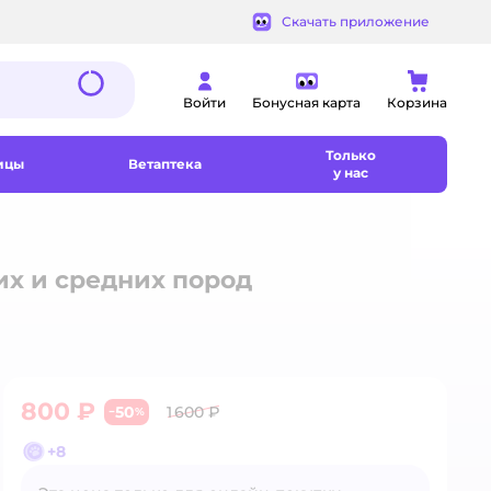
Скачать приложение
Войти
Бонусная карта
Корзина
Только
ицы
Ветаптека
у нас
их и средних пород
800 ₽
50
1 600 ₽
−
%
+
8