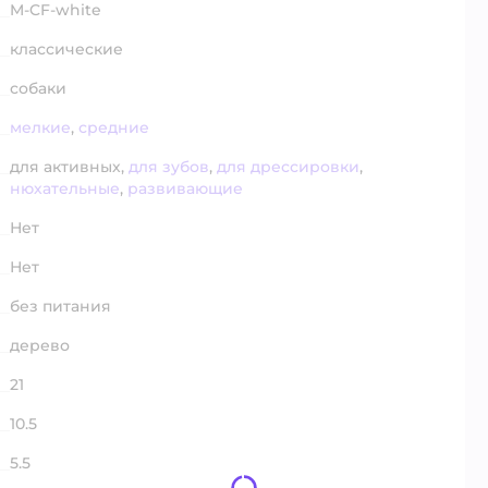
M-CF-white
классические
собаки
мелкие
,
средние
для активных,
для зубов
,
для дрессировки
,
нюхательные
,
развивающие
Нет
Нет
без питания
дерево
21
10.5
5.5