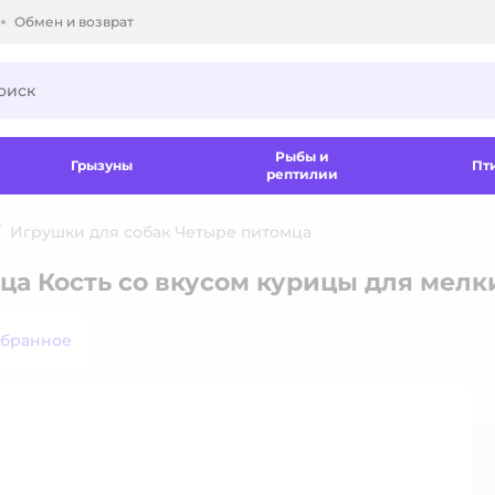
Обмен и возврат
ки.
Рыбы и
Грызуны
Пт
рептилии
Игрушки для собак Четыре питомца
ца Кость со вкусом курицы для мелк
збранное