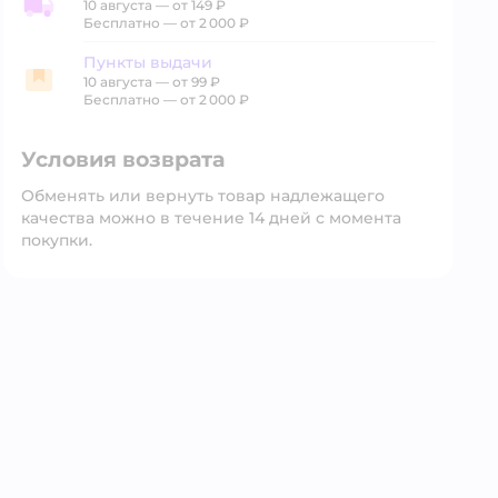
10 августа
—
от 149 ₽
Доставка со склада
Бесплатно — от 2 000 ₽
Пункты выдачи
10 августа
—
от 99 ₽
Пункты выдачи
Бесплатно — от 2 000 ₽
Условия возврата
Обменять или вернуть товар надлежащего
качества можно в течение 14 дней с момента
покупки.