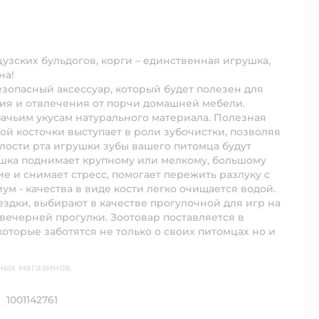
цузских бульдогов, корги – единственная игрушка,
на!
безопасный аксессуар, который будет полезен для
ния и отвлечения от порчи домашней мебели.
ачьим укусам натурального материала. Полезная
ой косточки выступает в роли зубочистки, позволяя
олости рта игрушки зубы вашего питомца будут
яшка поднимает крупному или мелкому, большому
 и снимает стресс, помогает пережить разлуку с
ум - качества в виде кости легко очищается водой.
оездки, выбирают в качестве прогулочной для игр на
вечерней прогулки. Зоотовар поставляется в
которые заботятся не только о своих питомцах но и
ных магазинов.
1001142761