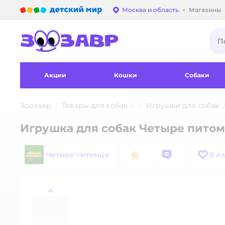
Детский мир
Москва и область
Магазины
Выбор адреса достав
Акции
Кошки
Собаки
Зоозавр
Товары для собак
Игрушки для собак
Игрушка для собак Четыре питом
Четыре питомца
В и
назад