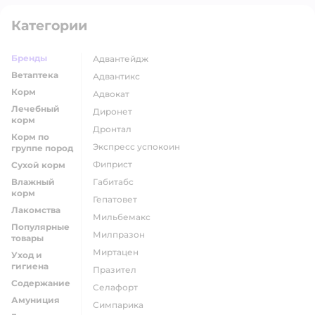
Категории
Бренды
адвантейдж
Ветаптека
адвантикс
Корм
адвокат
Лечебный
диронет
корм
дронтал
Корм по
экспресс успокоин
группе пород
фиприст
Сухой корм
Влажный
габитабс
корм
гепатовет
Лакомства
мильбемакс
Популярные
милпразон
товары
миртацен
Уход и
гигиена
празител
Содержание
селафорт
Амуниция
симпарика