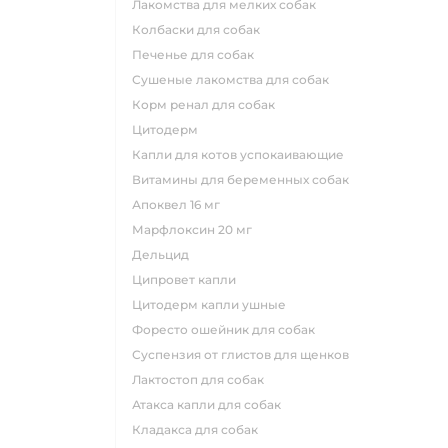
лакомства для мелких собак
колбаски для собак
печенье для собак
сушеные лакомства для собак
корм ренал для собак
цитодерм
капли для котов успокаивающие
витамины для беременных собак
апоквел 16 мг
марфлоксин 20 мг
дельцид
ципровет капли
цитодерм капли ушные
форесто ошейник для собак
суспензия от глистов для щенков
лактостоп для собак
атакса капли для собак
кладакса для собак