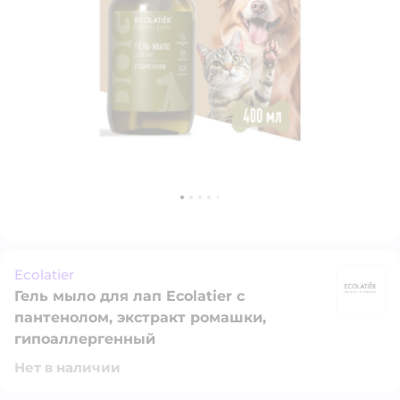
Ecolatier
Гель мыло для лап Ecolatier с
Ec
пантенолом, экстракт ромашки,
гипоаллергенный
Нет в наличии