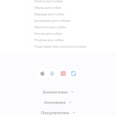
платья для собак
обувь для собак
одежда для собак
дождевик для собаки
жилетки для собак
миски для собак
поилка для собак
подставка под миски для собак
App Store
Google Play
AppGallery
RuStore
Зоомагазин
Лицензия
Компания
Как сделать заказ
О компании
Покупателям
Доставка и оплата