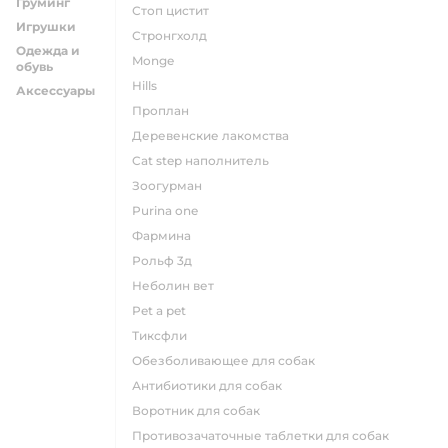
Груминг
стоп цистит
Игрушки
стронгхолд
Одежда и
monge
обувь
hills
Аксессуары
проплан
деревенские лакомства
cat step наполнитель
зоогурман
purina one
фармина
рольф 3д
неболин вет
pet a pet
тиксфли
обезболивающее для собак
антибиотики для собак
воротник для собак
противозачаточные таблетки для собак