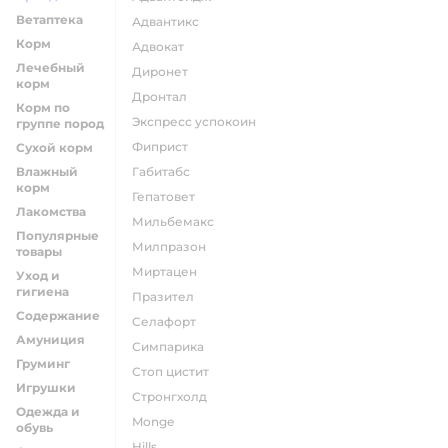
Ветаптека
адвантикс
Корм
адвокат
Лечебный
диронет
корм
дронтал
Корм по
экспресс успокоин
группе пород
фиприст
Сухой корм
Влажный
габитабс
корм
гепатовет
Лакомства
мильбемакс
Популярные
милпразон
товары
миртацен
Уход и
гигиена
празител
Содержание
селафорт
Амуниция
симпарика
Груминг
стоп цистит
Игрушки
стронгхолд
Одежда и
monge
обувь
hills