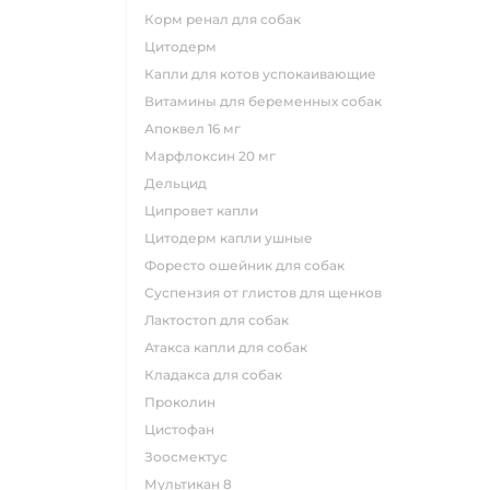
корм ренал для собак
цитодерм
капли для котов успокаивающие
витамины для беременных собак
апоквел 16 мг
марфлоксин 20 мг
дельцид
ципровет капли
цитодерм капли ушные
форесто ошейник для собак
суспензия от глистов для щенков
лактостоп для собак
атакса капли для собак
кладакса для собак
проколин
цистофан
зоосмектус
мультикан 8