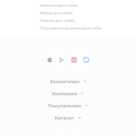
жилетки для собак
миски для собак
поилка для собак
подставка под миски для собак
App Store
Google Play
AppGallery
RuStore
Зоомагазин
Лицензия
Компания
Как сделать заказ
О компании
Покупателям
Доставка и оплата
Раскрытие информации
Бонусные карты
Каталог
Обмен и возврат товара
Инвесторам
Электронные подарочные сертификаты
Правила продажи
Товары для кошек
Пресс-центр
Проверка баланса подарочной карты
Политика конфиденциальности