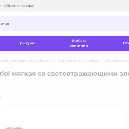
Обмен и возврат
ки.
Рыбы и
Грызуны
Пт
рептилии
 намордники для собак
Шлейки для собак
Шлейки для
iol мягкая со светоотражающими эле
е