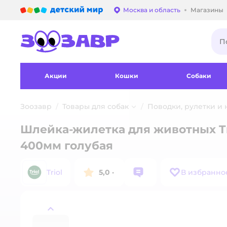
Детский мир
Москва и область
Магазины
Выбор адреса достав
Акции
Кошки
Собаки
Зоозавр
Товары для собак
Поводки, рулетки и
Шлейка-жилетка для животных Tr
400мм голубая
Triol
5,0
·
В избранно
назад