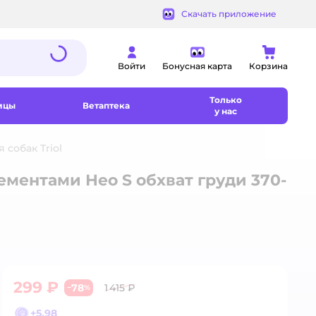
Скачать приложение
Войти
Бонусная карта
Корзина
Только
ицы
Ветаптека
у нас
 собак Triol
ментами Нео S обхват груди 370-
299 ₽
78
1 415 ₽
−
%
+
5,98