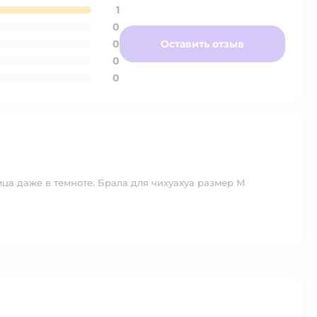
1
0
0
Оставить отзыв
0
0
мца даже в темноте. Брала для чихуахуа размер М