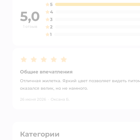
5
5,0
4
3
1 отзыв
2
1
Рейтинг:
5
Общие впечатления
Отличная жилетка. Яркий цвет позволяет видеть пито
оказался велик, но не намного.
26 июня 2026
·
Оксана Б.
Категории