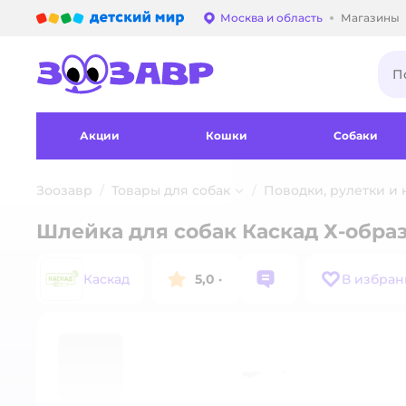
Детский мир
Москва и область
Магазины
Выбор адреса достав
Акции
Кошки
Собаки
Зоозавр
Товары для собак
Поводки, рулетки и
Шлейка для собак Каскад Х-образ
Каскад
5,0
·
В избран