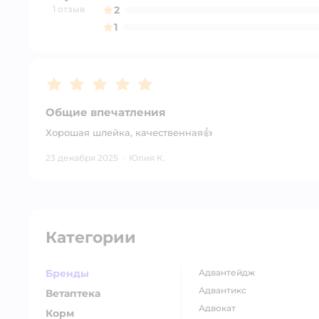
1 отзыв
2
1
Рейтинг:
5
Общие впечатления
Хорошая шлейка, качественная👍
23 декабря 2025
·
Юлия К.
Категории
Бренды
адвантейдж
адвантикс
Ветаптека
адвокат
Корм