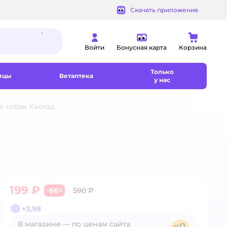
Скачать приложение
Войти
Бонусная карта
Корзина
Только
ицы
Ветаптека
у нас
 собак Каскад
199 ₽
66
590 ₽
−
%
+
3,98
В магазине — по ценам сайта