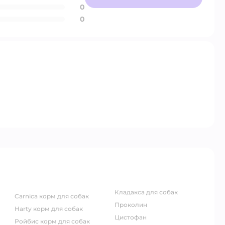
0
0
кладакса для собак
carnica корм для собак
проколин
harty корм для собак
цистофан
ройбис корм для собак