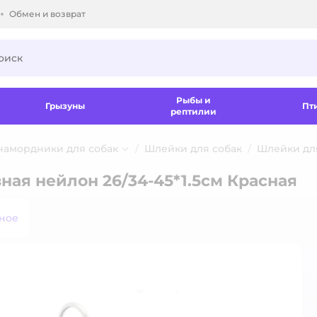
Обмен и возврат
ки.
Рыбы и
Грызуны
Пт
рептилии
 намордники для собак
Шлейки для собак
Шлейки для
ная нейлон 26/34-45*1.5см Красная
ное