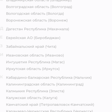
Владимирская область
(Владимир)
Волгоградская область
(Волгоград)
Вологодская область
(Вологда)
Воронежская область
(Воронеж)
Д
Дагестан Республика
(Махачкала)
Е
Еврейская АО
(Биробиджан)
З
Забайкальский край
(Чита)
И
Ивановская область
(Иваново)
Ингушетия Республика
(Магас)
Иркутская область
(Иркутск)
К
Кабардино-Балкарская Республика
(Нальчик)
Калининградская область
(Калининград)
Калмыкия Республика
(Элиста)
Калужская область
(Калуга)
Камчатский край
(Петропавловск-Камчатский)
Карачаево-Черкесская Республика
(Черкесск)