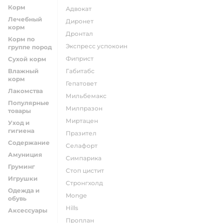
Корм
адвокат
Лечебный
диронет
корм
дронтал
Корм по
экспресс успокоин
группе пород
фиприст
Сухой корм
Влажный
габитабс
корм
гепатовет
Лакомства
мильбемакс
Популярные
милпразон
товары
миртацен
Уход и
гигиена
празител
Содержание
селафорт
Амуниция
симпарика
Груминг
стоп цистит
Игрушки
стронгхолд
Одежда и
monge
обувь
hills
Аксессуары
проплан