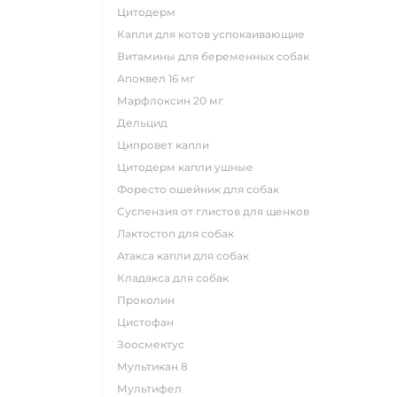
цитодерм
капли для котов успокаивающие
витамины для беременных собак
апоквел 16 мг
марфлоксин 20 мг
дельцид
ципровет капли
цитодерм капли ушные
форесто ошейник для собак
суспензия от глистов для щенков
лактостоп для собак
атакса капли для собак
кладакса для собак
проколин
цистофан
зоосмектус
мультикан 8
мультифел