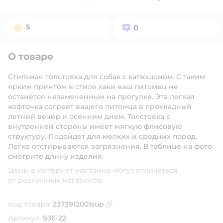
Рейтинг:
Вопросов:
5
0
О товаре
Стильная толстовка для собак с капюшоном. С таким
ярким принтом в стиле хаки ваш питомец не
останется незамеченным на прогулке. Эта легкая
кофточка согреет вашего питомца в прохладный
летний вечер и осенним днем. Толстовка с
внутренней стороны имеет мягкую флисовую
структуру. Подойдет для мелких и средних пород.
Легко отстирываются загрязнения. В таблице на фото
смотрите длину изделия.
Цены в интернет-магазине могут отличаться
от розничных магазинов.
Код товара:
2373912001sup
Скопировать код товара
Артикул:
936-22