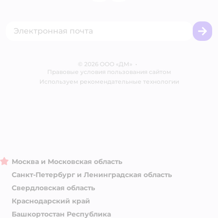
Одежда для кошек
Аренда торговых помещений
Акции
Сертификат АКИТ
Товары для собак
Горячая линия безопасности
Промокоды
Сертификаты
Корм для собак
Вакансии
Бренды
Обратная связь
Одежда для собак
Контакты
Отзывы
Карта сайта
Ветаптека
© 2026 ООО «ДМ»
Блог
•
Правовые условия пользования сайтом
Магазины сети
Используем рекомендательные технологии
Москва и Московская область
Санкт-Петербург и Ленинградская область
Свердловская область
Краснодарский край
Башкортостан Республика