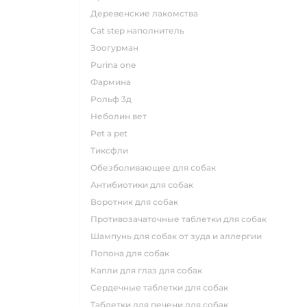
деревенские лакомства
cat step наполнитель
зоогурман
purina one
фармина
рольф 3д
неболин вет
pet a pet
тиксфли
обезболивающее для собак
антибиотики для собак
воротник для собак
противозачаточные таблетки для собак
шампунь для собак от зуда и аллергии
попона для собак
капли для глаз для собак
сердечные таблетки для собак
таблетки для печени для собак