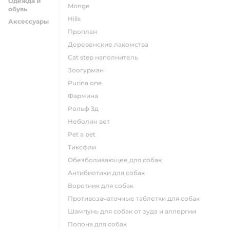
Одежда и
monge
обувь
hills
Аксессуары
проплан
деревенские лакомства
cat step наполнитель
зоогурман
purina one
фармина
рольф 3д
неболин вет
pet a pet
тиксфли
обезболивающее для собак
антибиотики для собак
воротник для собак
противозачаточные таблетки для собак
шампунь для собак от зуда и аллергии
попона для собак