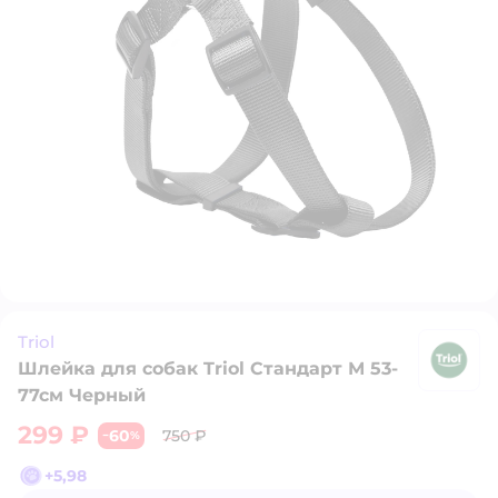
Triol
Шлейка для собак Triol Стандарт М 53-
Tr
77см Черный
299 ₽
60
750 ₽
−
%
+
5,98