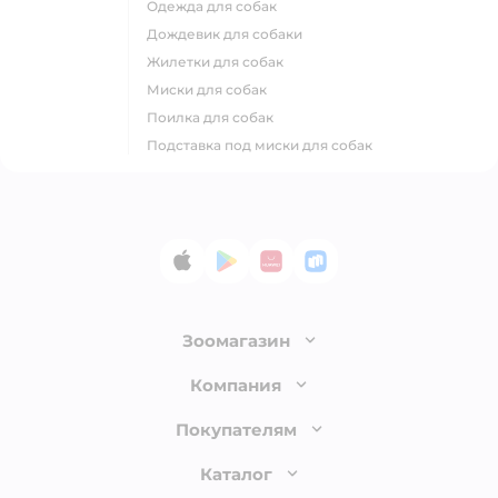
одежда для собак
дождевик для собаки
жилетки для собак
миски для собак
поилка для собак
подставка под миски для собак
App Store
Google Play
AppGallery
RuStore
Зоомагазин
Лицензия
Компания
Как сделать заказ
О компании
Покупателям
Доставка и оплата
Раскрытие информации
Бонусные карты
Каталог
Обмен и возврат товара
Инвесторам