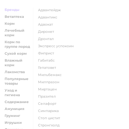
Бренды
адвантейдж
Ветаптека
адвантикс
Корм
адвокат
Лечебный
диронет
корм
дронтал
Корм по
экспресс успокоин
группе пород
фиприст
Сухой корм
Влажный
габитабс
корм
гепатовет
Лакомства
мильбемакс
Популярные
милпразон
товары
миртацен
Уход и
гигиена
празител
Содержание
селафорт
Амуниция
симпарика
Груминг
стоп цистит
Игрушки
стронгхолд