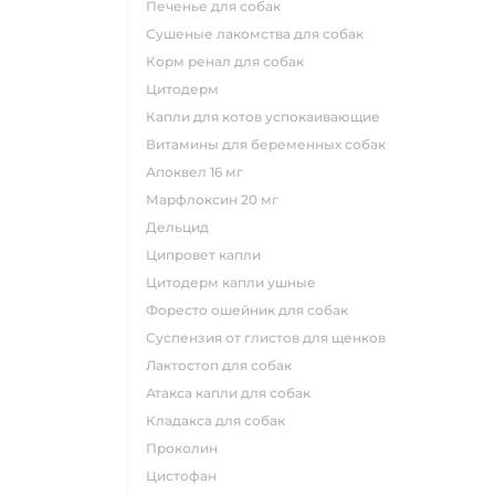
печенье для собак
сушеные лакомства для собак
корм ренал для собак
цитодерм
капли для котов успокаивающие
витамины для беременных собак
апоквел 16 мг
марфлоксин 20 мг
дельцид
ципровет капли
цитодерм капли ушные
форесто ошейник для собак
суспензия от глистов для щенков
лактостоп для собак
атакса капли для собак
кладакса для собак
проколин
цистофан