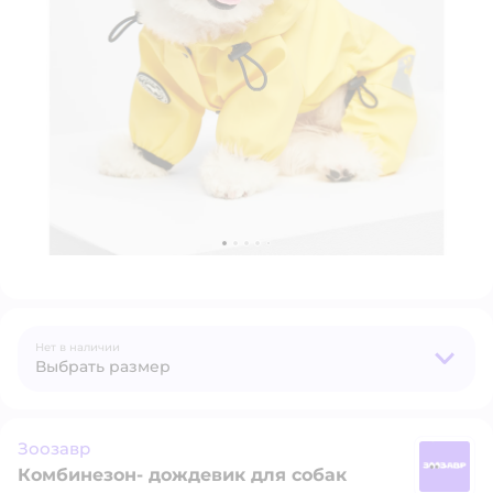
Нет в наличии
Выбрать размер
Зоозавр
Комбинезон- дождевик для собак
З