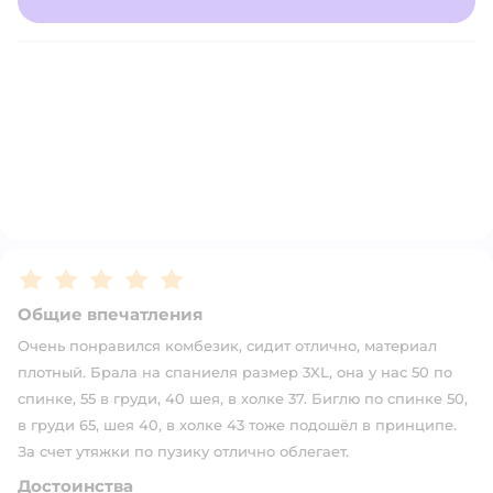
Рейтинг:
5
Общие впечатления
Очень понравился комбезик, сидит отлично, материал
плотный. Брала на спаниеля размер 3XL, она у нас 50 по
спинке, 55 в груди, 40 шея, в холке 37. Биглю по спинке 50,
в груди 65, шея 40, в холке 43 тоже подошёл в принципе.
За счет утяжки по пузику отлично облегает.
Достоинства