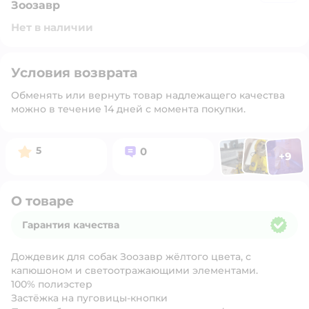
Зоозавр
Нет в наличии
Условия возврата
Обменять или вернуть товар надлежащего качества
можно в течение 14 дней с момента покупки.
Фото п
Фото пользоват
Фото польз
Рейтинг:
Вопросов:
5
0
+
9
Открыть 
О товаре
Гарантия качества
Гарантия качества
Дождевик для собак Зоозавр жёлтого цвета, с
капюшоном и светоотражающими элементами.
100% полиэстер
Застёжка на пуговицы-кнопки