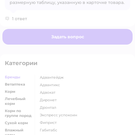
размерную таблицу, указанную в карточке товара.
1 ответ
Задать вопрос
Категории
Бренды
адвантейдж
Ветаптека
адвантикс
Корм
адвокат
Лечебный
диронет
корм
дронтал
Корм по
экспресс успокоин
группе пород
фиприст
Сухой корм
Влажный
габитабс
корм