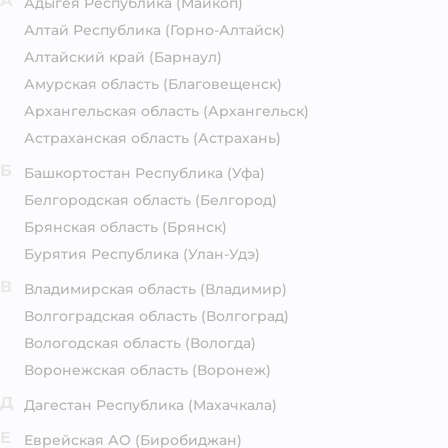
А
Адыгея Республика
(Майкоп)
Алтай Республика
(Горно-Алтайск)
Алтайский край
(Барнаул)
Амурская область
(Благовещенск)
Архангельская область
(Архангельск)
Астраханская область
(Астрахань)
Б
Башкортостан Республика
(Уфа)
Белгородская область
(Белгород)
Брянская область
(Брянск)
Бурятия Республика
(Улан-Удэ)
В
Владимирская область
(Владимир)
Волгоградская область
(Волгоград)
Вологодская область
(Вологда)
Воронежская область
(Воронеж)
Д
Дагестан Республика
(Махачкала)
Е
Еврейская АО
(Биробиджан)