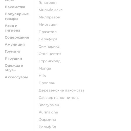
гепатовет
Лакомства
мильбемакс
Популярные
милпразон
товары
миртацен
Уход и
гигиена
празител
Содержание
селафорт
Амуниция
симпарика
Груминг
стоп цистит
Игрушки
стронгхолд
Одежда и
monge
обувь
hills
Аксессуары
проплан
деревенские лакомства
cat step наполнитель
зоогурман
purina one
фармина
рольф 3д