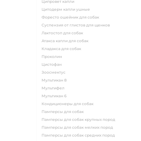
ципровет капли
цитодерм капли ушные
форесто ошейник для собак
суспензия от глистов для щенков
лактостоп для собак
атакса капли для собак
кладакса для собак
проколин
цистофан
зоосмектус
мультикан 8
мультифел
мультикан 6
кондиционеры для собак
памперсы для собак
памперсы для собак крупных пород
памперсы для собак мелких пород
памперсы для собак средних пород