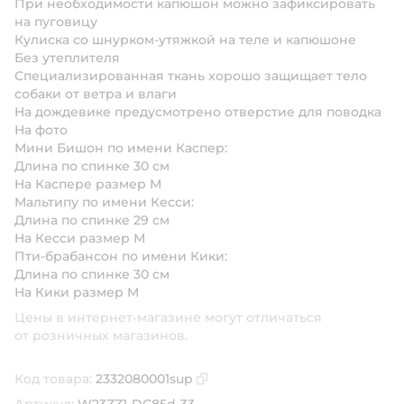
При необходимости капюшон можно зафиксировать
на пуговицу
Кулиска со шнурком-утяжкой на теле и капюшоне
Без утеплителя
Специализированная ткань хорошо защищает тело
собаки от ветра и влаги
На дождевике предусмотрено отверстие для поводка
На фото
Мини Бишон по имени Каспер:
Длина по спинке 30 см
На Каспере размер М
Мальтипу по имени Кесси:
Длина по спинке 29 см
На Кесси размер М
Пти-брабансон по имени Кики:
Длина по спинке 30 см
На Кики размер М
Цены в интернет-магазине могут отличаться
от розничных магазинов.
Код товара:
2332080001sup
Скопировать код товара