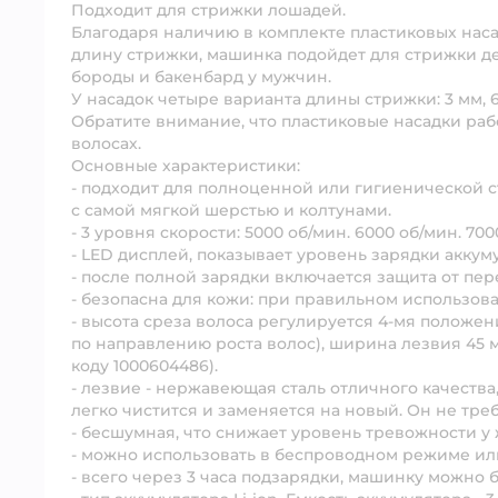
Подходит для стрижки лошадей.
Благодаря наличию в комплекте пластиковых нас
длину стрижки, машинка подойдет для стрижки де
бороды и бакенбард у мужчин.
У насадок четыре варианта длины стрижки: 3 мм, 6 
Обратите внимание, что пластиковые насадки раб
волосах.
Основные характеристики:
- подходит для полноценной или гигиенической с
с самой мягкой шерстью и колтунами.
- 3 уровня скорости: 5000 об/мин. 6000 об/мин. 70
- LED дисплей, показывает уровень зарядки аккум
- после полной зарядки включается защита от пер
- безопасна для кожи: при правильном использо
- высота среза волоса регулируется 4-мя положения
по направлению роста волос), ширина лезвия 45
коду 1000604486).
- лезвие - нержавеющая сталь отличного качества
легко чистится и заменяется на новый. Он не тре
- бесшумная, что снижает уровень тревожности у
- можно использовать в беспроводном режиме или 
- всего через 3 часа подзарядки, машинку можно 