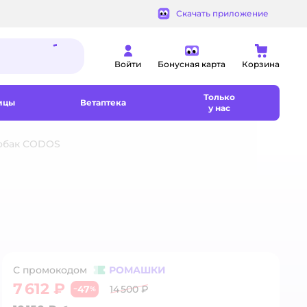
Скачать приложение
Войти
Бонусная карта
Корзина
Только
ицы
Ветаптека
у нас
обак CODOS
С промокодом
РОМАШКИ
7 612 ₽
47
14 500 ₽
−
%