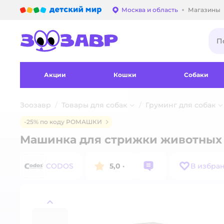
Детский мир
Москва и область
Магазины
Выбор адреса достав
Акции
Кошки
Собаки
Зоозавр
Товары для собак
Груминг для собак
-25% по коду РОМАШКИ
Машинка для стрижки животных
CODOS
5,0
·
В избра
назад