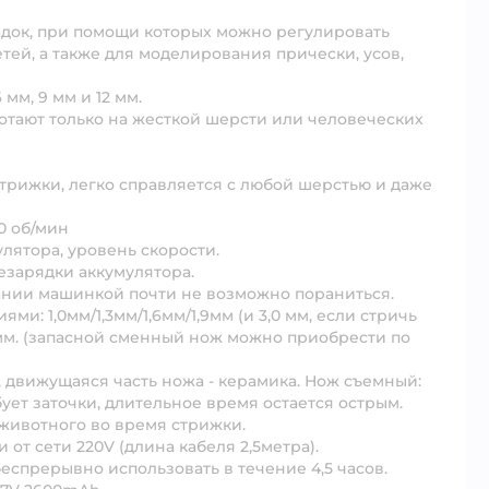
адок, при помощи которых можно регулировать
тей, а также для моделирования прически, усов,
мм, 9 мм и 12 мм.
отают только на жесткой шерсти или человеческих
трижки, легко справляется с любой шерстью и даже
00 об/мин
улятора, уровень скорости.
езарядки аккумулятора.
вании машинкой почти не возможно пораниться.
ми: 1,0мм/1,3мм/1,6мм/1,9мм (и 3,0 мм, если стричь
 мм. (запасной сменный нож можно приобрести по
, движущаяся часть ножа - керамика. Нож съемный:
бует заточки, длительное время остается острым.
 животного во время стрижки.
от сети 220V (длина кабеля 2,5метра).
беспрерывно использовать в течение 4,5 часов.