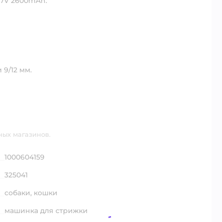
3.7V 2600mAh.
 9/12 мм.
ных магазинов.
1000604159
325041
собаки,
кошки
машинка для стрижки