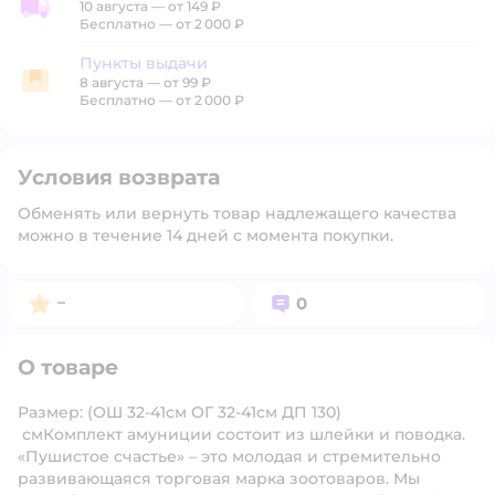
10 августа
—
от 149 ₽
Доставка со склада
Бесплатно — от 2 000 ₽
Пункты выдачи
8 августа
—
от 99 ₽
Пункты выдачи
Бесплатно — от 2 000 ₽
Условия возврата
Обменять или вернуть товар надлежащего качества
можно в течение 14 дней с момента покупки.
Рейтинг:
Вопросов:
–
0
О товаре
Размер: (ОШ 32-41см ОГ 32-41см ДП 130)
смКомплект амуниции состоит из шлейки и поводка.
«Пушистое счастье» – это молодая и стремительно
развивающаяся торговая марка зоотоваров. Мы