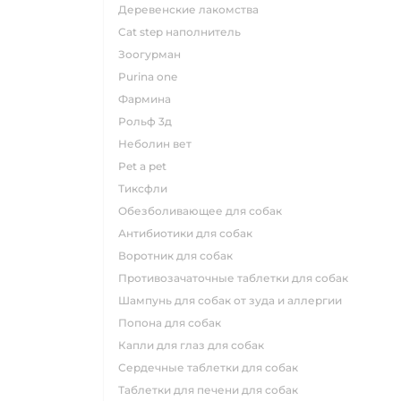
деревенские лакомства
cat step наполнитель
зоогурман
purina one
фармина
рольф 3д
неболин вет
pet a pet
тиксфли
обезболивающее для собак
антибиотики для собак
воротник для собак
противозачаточные таблетки для собак
шампунь для собак от зуда и аллергии
попона для собак
капли для глаз для собак
сердечные таблетки для собак
таблетки для печени для собак