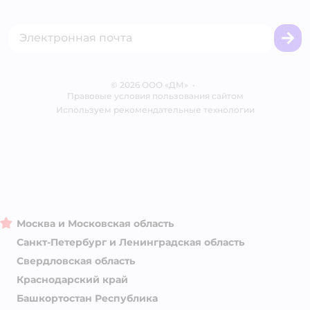
Акции
Сертификат АКИТ
Товары для собак
Горячая линия безопасности
Промокоды
Сертификаты
Корм для собак
Вакансии
Бренды
Обратная связь
Одежда для собак
Контакты
Отзывы
Карта сайта
Ветаптека
© 2026 ООО «ДМ»
Блог
•
Правовые условия пользования сайтом
Магазины сети
Используем рекомендательные технологии
Москва и Московская область
Санкт-Петербург и Ленинградская область
Свердловская область
Краснодарский край
Башкортостан Республика