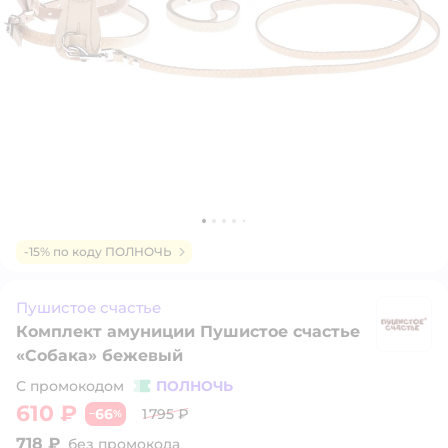
-15% по коду ПОЛНОЧЬ
Пушистое счастье
Комплект амуниции Пушистое счастье
П
«Собака» бежевый
С промокодом
ПОЛНОЧЬ
610 ₽
66
1 795 ₽
−
%
718 ₽
без промокода