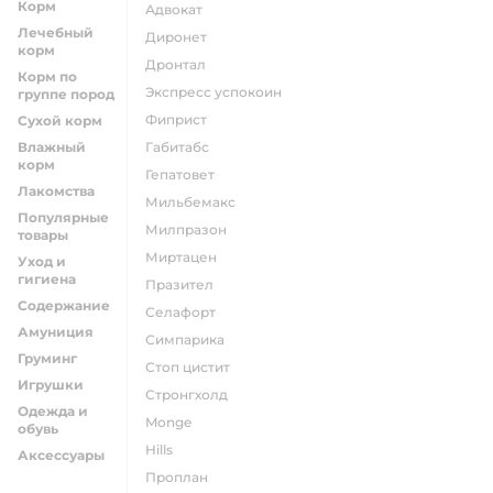
Корм
адвокат
Лечебный
диронет
корм
дронтал
Корм по
экспресс успокоин
группе пород
фиприст
Сухой корм
Влажный
габитабс
корм
гепатовет
Лакомства
мильбемакс
Популярные
милпразон
товары
миртацен
Уход и
гигиена
празител
Содержание
селафорт
Амуниция
симпарика
Груминг
стоп цистит
Игрушки
стронгхолд
Одежда и
monge
обувь
hills
Аксессуары
проплан