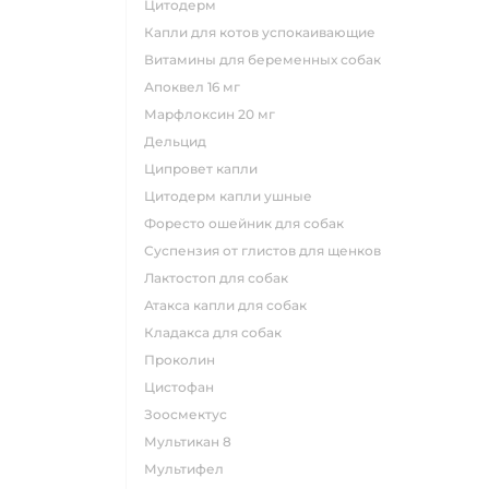
цитодерм
капли для котов успокаивающие
витамины для беременных собак
апоквел 16 мг
марфлоксин 20 мг
дельцид
ципровет капли
цитодерм капли ушные
форесто ошейник для собак
суспензия от глистов для щенков
лактостоп для собак
атакса капли для собак
кладакса для собак
проколин
цистофан
зоосмектус
мультикан 8
мультифел