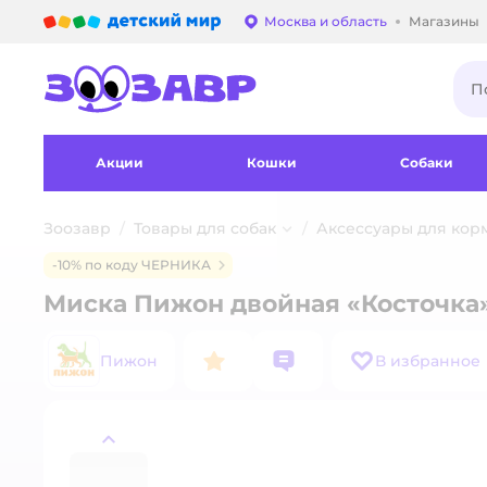
Детский мир
Москва и область
Магазины
Выбор адреса достав
Акции
Кошки
Собаки
Зоозавр
Товары для собак
Аксессуары для кор
-10% по коду ЧЕРНИКА
Миска Пижон двойная «Косточка»
Пижон
В избранное
назад