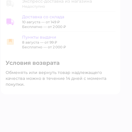
Экспресс-доставка из магазина
Недоступно
Доставка со склада
10 августа
—
от 149 ₽
Доставка со склада
Бесплатно — от 2 000 ₽
Пункты выдачи
8 августа
—
от 99 ₽
Пункты выдачи
Бесплатно — от 2 000 ₽
Условия возврата
Обменять или вернуть товар надлежащего
качества можно в течение 14 дней с момента
покупки.