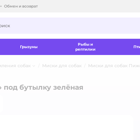
Обмен и возврат
ки.
Рыбы и
Грызуны
Пт
рептилии
мления собак
Миски для собак
Миски для собак Пиж
 под бутылку зелёная