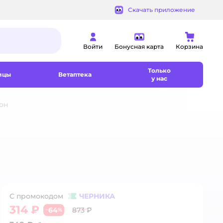
Скачать приложение
Войти
Бонусная карта
Корзина
Только
ицы
Ветаптека
у нас
он
С промокодом
ЧЕРНИКА
314 ₽
64
873 ₽
−
%