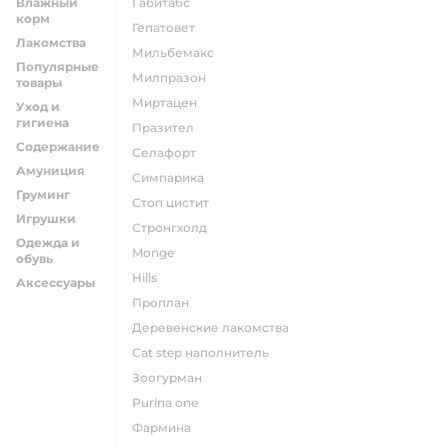
Влажный
габитабс
корм
гепатовет
Лакомства
мильбемакс
Популярные
милпразон
товары
миртацен
Уход и
гигиена
празител
Содержание
селафорт
Амуниция
симпарика
Груминг
стоп цистит
Игрушки
стронгхолд
Одежда и
monge
обувь
hills
Аксессуары
проплан
деревенские лакомства
cat step наполнитель
зоогурман
purina one
фармина