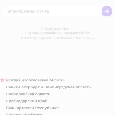
Сертификат АКИТ
Товары для собак
Горячая линия безопасности
Промокоды
Сертификаты
Корм для собак
Вакансии
Бренды
Обратная связь
Одежда для собак
Контакты
Отзывы
Карта сайта
Ветаптека
© 2026 ООО «ДМ»
Блог
•
Правовые условия пользования сайтом
Магазины сети
Используем рекомендательные технологии
Москва и Московская область
Санкт-Петербург и Ленинградская область
Свердловская область
Краснодарский край
Башкортостан Республика
Самарская область