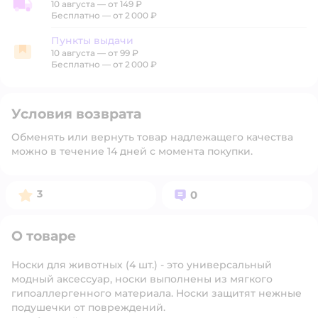
10 августа
—
от 149 ₽
Доставка со склада
Бесплатно — от 2 000 ₽
Пункты выдачи
10 августа
—
от 99 ₽
Пункты выдачи
Бесплатно — от 2 000 ₽
Условия возврата
Обменять или вернуть товар надлежащего качества
можно в течение 14 дней с момента покупки.
Рейтинг:
Вопросов:
3
0
О товаре
Носки для животных (4 шт.) - это универсальный
модный аксессуар, носки выполнены из мягкого
гипоаллергенного материала. Носки защитят нежные
подушечки от повреждений.