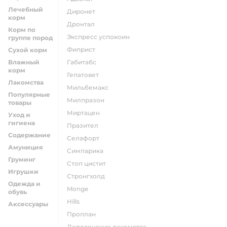
Лечебный
диронет
корм
дронтал
Корм по
экспресс успокоин
группе пород
фиприст
Сухой корм
Влажный
габитабс
корм
гепатовет
Лакомства
мильбемакс
Популярные
милпразон
товары
миртацен
Уход и
гигиена
празител
Содержание
селафорт
Амуниция
симпарика
Груминг
стоп цистит
Игрушки
стронгхолд
Одежда и
monge
обувь
hills
Аксессуары
проплан
деревенские лакомства