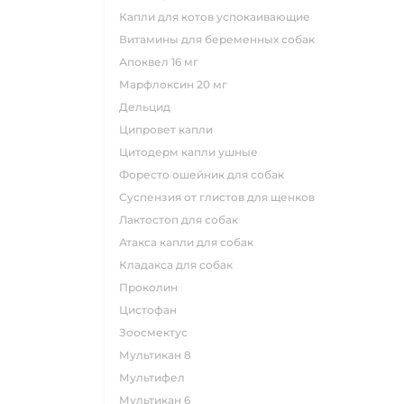
капли для котов успокаивающие
витамины для беременных собак
апоквел 16 мг
марфлоксин 20 мг
дельцид
ципровет капли
цитодерм капли ушные
форесто ошейник для собак
суспензия от глистов для щенков
лактостоп для собак
атакса капли для собак
кладакса для собак
проколин
цистофан
зоосмектус
мультикан 8
мультифел
мультикан 6