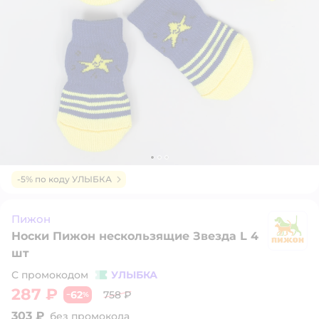
-5% по коду УЛЫБКА
Пижон
Носки Пижон нескользящие Звезда L 4
П
шт
С промокодом
УЛЫБКА
287 ₽
62
758 ₽
−
%
303 ₽
без промокода