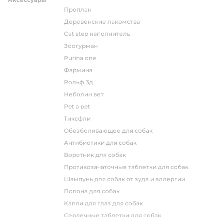
проплан
деревенские лакомства
cat step наполнитель
зоогурман
purina one
фармина
рольф 3д
неболин вет
pet a pet
тиксфли
обезболивающее для собак
антибиотики для собак
воротник для собак
противозачаточные таблетки для собак
шампунь для собак от зуда и аллергии
попона для собак
капли для глаз для собак
сердечные таблетки для собак