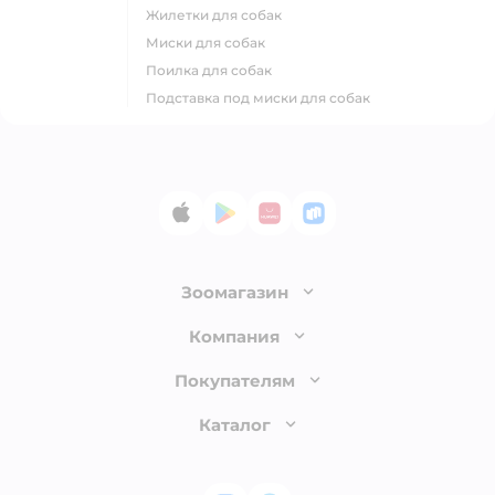
жилетки для собак
миски для собак
поилка для собак
подставка под миски для собак
App Store
Google Play
AppGallery
RuStore
Зоомагазин
Лицензия
Компания
Как сделать заказ
О компании
Покупателям
Доставка и оплата
Раскрытие информации
Бонусные карты
Каталог
Обмен и возврат товара
Инвесторам
Электронные подарочные сертификаты
Правила продажи
Товары для кошек
Пресс-центр
Проверка баланса подарочной карты
Политика конфиденциальности