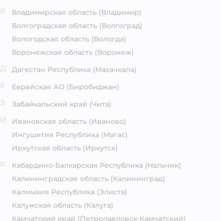
В
Владимирская область
(Владимир)
Волгоградская область
(Волгоград)
Вологодская область
(Вологда)
Воронежская область
(Воронеж)
Д
Дагестан Республика
(Махачкала)
Е
Еврейская АО
(Биробиджан)
З
Забайкальский край
(Чита)
И
Ивановская область
(Иваново)
Ингушетия Республика
(Магас)
Иркутская область
(Иркутск)
К
Кабардино-Балкарская Республика
(Нальчик)
Калининградская область
(Калининград)
Калмыкия Республика
(Элиста)
Калужская область
(Калуга)
Камчатский край
(Петропавловск-Камчатский)