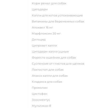
корм ренал для собак
цитодерм
капли для котов успокаивающие
витамины для беременных собак
апоквел 16 мг
марфлоксин 20 мг
дельцид
ципровет капли
цитодерм капли ушные
форесто ошейник для собак
суспензия от глистов для щенков
лактостоп для собак
атакса капли для собак
кладакса для собак
проколин
цистофан
зоосмектус
мультикан 8