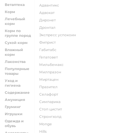
Ветаптека
адвантикс
Корм
адвокат
Лечебный
диронет
корм
дронтал
Корм по
экспресс успокоин
группе пород
фиприст
Сухой корм
Влажный
габитабс
корм
гепатовет
Лакомства
мильбемакс
Популярные
милпразон
товары
миртацен
Уход и
гигиена
празител
Содержание
селафорт
Амуниция
симпарика
Груминг
стоп цистит
Игрушки
стронгхолд
Одежда и
monge
обувь
hills
Аксессуары