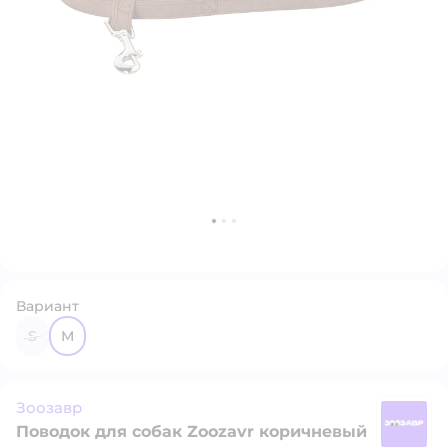
Вариант
S
M
Зоозавр
Поводок для собак Zoozavr коричневый
З