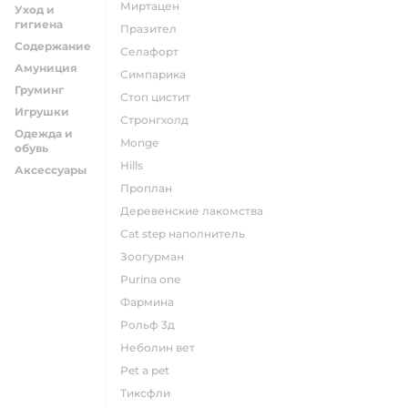
миртацен
Уход и
гигиена
празител
Содержание
селафорт
Амуниция
симпарика
Груминг
стоп цистит
Игрушки
стронгхолд
Одежда и
monge
обувь
hills
Аксессуары
проплан
деревенские лакомства
cat step наполнитель
зоогурман
purina one
фармина
рольф 3д
неболин вет
pet a pet
тиксфли