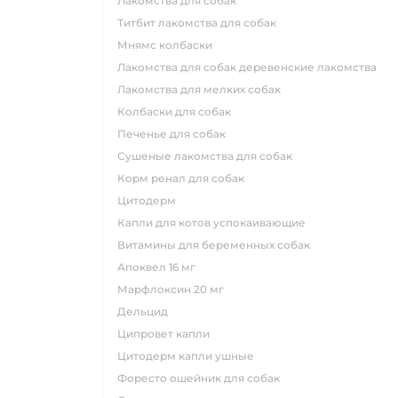
лакомства для собак
титбит лакомства для собак
мнямс колбаски
лакомства для собак деревенские лакомства
лакомства для мелких собак
колбаски для собак
печенье для собак
сушеные лакомства для собак
корм ренал для собак
цитодерм
капли для котов успокаивающие
витамины для беременных собак
апоквел 16 мг
марфлоксин 20 мг
дельцид
ципровет капли
цитодерм капли ушные
форесто ошейник для собак