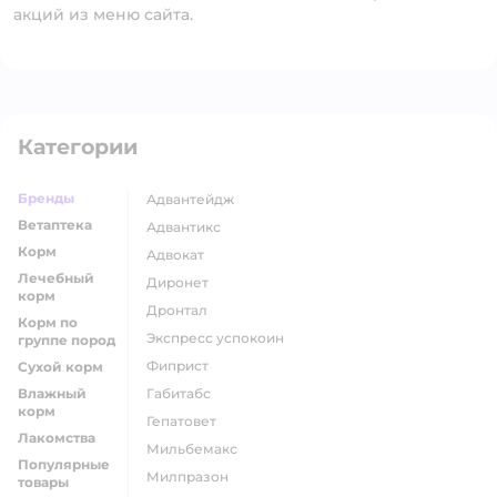
акций из меню сайта.
Категории
Бренды
адвантейдж
Ветаптека
адвантикс
Корм
адвокат
Лечебный
диронет
корм
дронтал
Корм по
экспресс успокоин
группе пород
фиприст
Сухой корм
Влажный
габитабс
корм
гепатовет
Лакомства
мильбемакс
Популярные
милпразон
товары